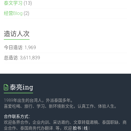
泰文学习
(13)
经营Blog
(2)
造访人次
今日造访:
1,969
总造访:
3,611,839
泰亮ing
1989年出生的台湾人，外派泰国多年。
喜爱吃喝、旅行、学习、新环境新文化，认真工作、体验人生。
合作联系方式
：
欢迎各界合作，企业内训、采访邀约、文章转载邀稿、泰国职缺、商
业合作、泰国商务代办翻译…等，欢迎
脸书
|
线
|