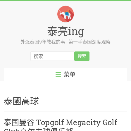
跳
至
内
容
泰亮ing
外派泰国9年教我的事 | 第一手泰国深度观察
菜单
泰國高球
泰国曼谷 Topgolf Megacity Golf