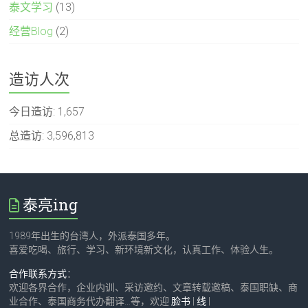
泰文学习
(13)
经营Blog
(2)
造访人次
今日造访:
1,657
总造访:
3,596,813
泰亮ing
1989年出生的台湾人，外派泰国多年。
喜爱吃喝、旅行、学习、新环境新文化，认真工作、体验人生。
合作联系方式
：
欢迎各界合作，企业内训、采访邀约、文章转载邀稿、泰国职缺、商
业合作、泰国商务代办翻译…等，欢迎
脸书
|
线
|