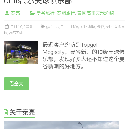
Club高尔夫球俱乐部
泰亮
曼谷旅行
,
泰國旅行
,
泰國高爾夫球介紹
7 月 10, 2025
golf club
,
Topgolf Megacity
,
擊球
,
曼谷
,
泰国
,
泰國高
球
,
高尔夫球
最近客户约访到Topgolf
Megacity，曼谷新开的顶级高球俱
乐部，发现好多人还不知道这个曼
谷新潮的好地方。
看全文
关于泰亮