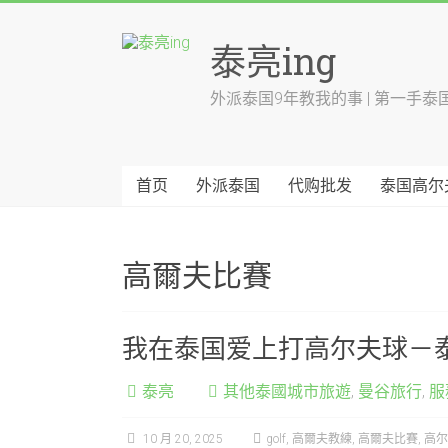
跳
至
泰亮ing
内
容
外派泰国9年教我的事 | 第一手泰
首页
外派泰国
代购批发
泰国高尔
高爾夫比賽
我在泰国爱上打高尔夫球－泰
泰亮
其他泰國城市旅遊
,
曼谷旅行
,
服
10 月 20, 2025
golf
,
高爾夫教練
,
高爾夫比賽
,
高尔