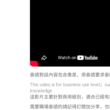
泰語對話內容包含像是，用泰語要求泰
This video is for business use level；su
knowledge
這影片主要針對商用級別，適合已經有
需要職場泰語的請記得訂閱加分享，也歡迎任