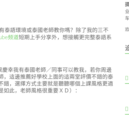
有泰語環境或泰國老師教你嗎？除了
我的三不
ube频道
短期上手分享外，
想接觸更完整泰語系
很慶幸我有泰國老師／同事可以教我，若你周邊
師，這邊推薦好學校上面的這兩堂評價不錯的泰
不錯，選擇方式主要就是聽聽哪個上課風格更適
是如此，老師風格很重要ＸＤ）：