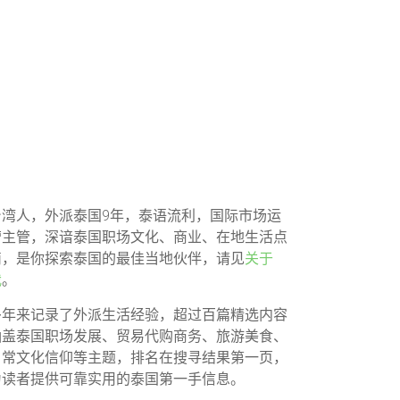
台湾人，外派泰国9年，泰语流利，国际市场运
营主管，深谙泰国职场文化、商业、在地生活点
滴，是你探索泰国的最佳当地伙伴，请见
关于
我
。
多年来记录了外派生活经验，超过百篇精选内容
涵盖泰国职场发展、贸易代购商务、旅游美食、
日常文化信仰等主题，排名在搜寻结果第一页，
为读者提供可靠实用的泰国第一手信息。