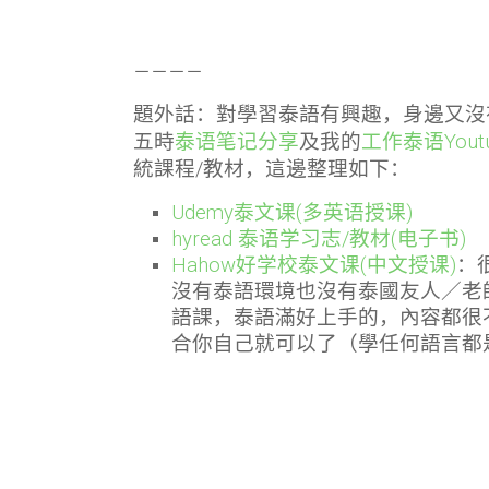
－－－－
題外話：對學習泰語有興趣，身邊又沒
五時
泰语笔记分享
及我的
工作泰语Yout
統課程/教材，這邊整理如下：
Udemy泰文课(多英语授课)
hyread 泰语学习志/教材(电子书)
Hahow好学校泰文课(中文授课)
：
沒有泰語環境也沒有泰國友人／老
語課，泰語滿好上手的，內容都很
合你自己就可以了（學任何語言都