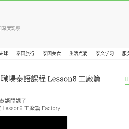
国深度观察
夫球
泰国旅行
泰国美食
生活点滴
泰文学习
服
age 職場泰語課程 Lesson8 工廠篇
泰語開課了!
 Lesson8 工廠篇 Factory