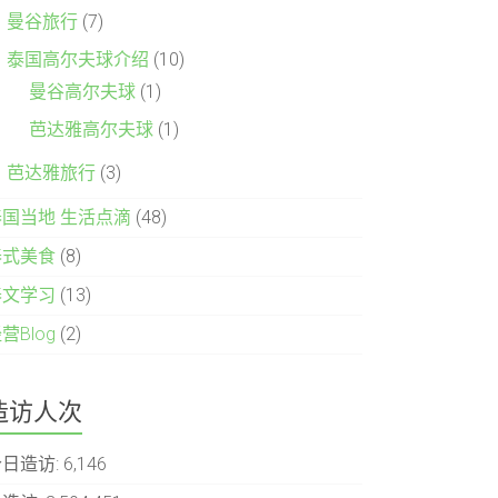
曼谷旅行
(7)
泰国高尔夫球介绍
(10)
曼谷高尔夫球
(1)
芭达雅高尔夫球
(1)
芭达雅旅行
(3)
泰国当地 生活点滴
(48)
泰式美食
(8)
泰文学习
(13)
营Blog
(2)
造访人次
今日造访:
6,146