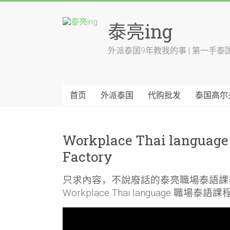
跳
至
泰亮ing
内
容
外派泰国9年教我的事 | 第一手泰
首页
外派泰国
代购批发
泰国高尔
Workplace Thai langu
Factory
只求內容，不說廢話的泰亮職場泰語課
Workplace Thai language 職場泰語課程