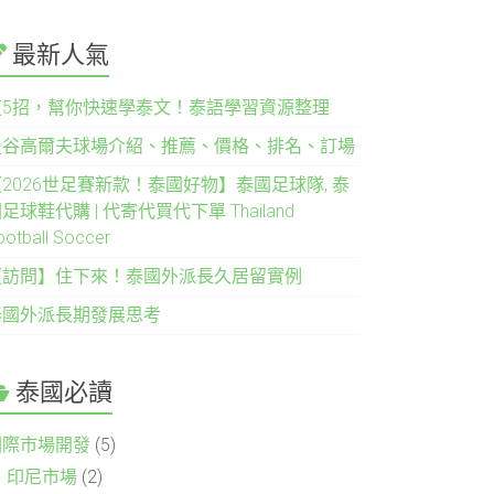
最新人氣
這5招，幫你快速學泰文！泰語學習資源整理
曼谷高爾夫球場介紹、推薦、價格、排名、訂場
2026世足賽新款！泰國好物】泰國足球隊, 泰
足球鞋代購 | 代寄代買代下單 Thailand
ootball Soccer
【訪問】住下來！泰國外派長久居留實例
泰國外派長期發展思考
泰國必讀
國際市場開發
(5)
印尼市場
(2)