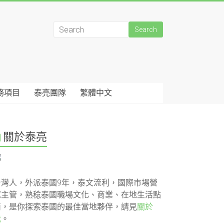
務項目
泰亮團隊
繁體中文
關於泰亮
台灣人，外派泰國9年，泰文流利，國際市場營
運主管，熟稔泰國職場文化、商業、在地生活點
滴，是你探索泰國的最佳當地夥伴，請見
關於
我
。