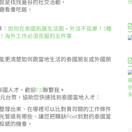
就是找找曼谷的社交活動，
廳看書吃飯，
享：
如何在泰國拓展生活圈
、
外派不孤單！5種
！海外工作必須克服的五件事
能更清楚如何跟當地生活的泰國朋友或外國朋
泰國人才，歡迎
FB
聯繫我
。
0元台幣，協助您快速找到泰國當地人才：
整理出來、在哪裡可以比對貴司開的工作條件
管道有哪些、讓您把職缺Post到對的泰國當
投遞的機會。