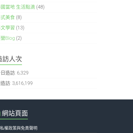
泰國當地 生活點滴
(48)
泰式美食
(8)
泰文學習
(13)
營Blog
(2)
造訪人次
今日造訪:
6,329
造訪:
3,616,199
網站頁面
隱私權政策與免責聲明