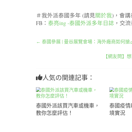
＃我外派泰國多年 (請見
關於我
)，會
FB：
泰亮ing -泰國外派多年日誌
，交流
←
泰國參展 | 曼谷展覽會場：海外廠商如何搶
【網友問】想
人気の関連記事：
泰國外派該買汽車或機車，
泰國疫情
教你怎麼評估！
境實況