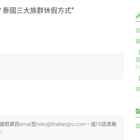
？泰國三大族群休假方式
”
【
國
F
ail至hello@thailiangyu.com，或FB訊息聯
u/