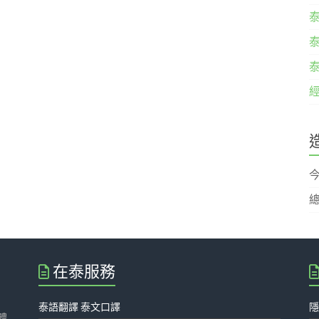
經
總
在泰服務
泰語翻譯 泰文口譯
體