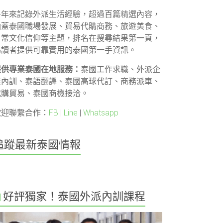
多年來記錄外派生活經驗，超過百篇精選內容，
涵蓋泰國職場發展、貿易代購商務、旅遊美食、
日常文化信仰等主題，排名在搜尋結果第一頁，
為讀者提供可靠實用的泰國第一手資訊。
提供專業泰國在地服務：
泰國工作求職、外派企
業內訓、泰語翻譯、泰國高球代訂、商務派車、
代購貿易、泰國商機接洽。
歡迎聯繫合作：
FB
|
Line
|
Whatsapp
追蹤最新泰國情報
好評獨家！泰國外派內訓課程