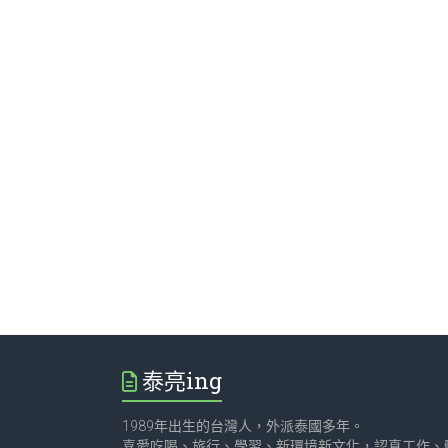
泰亮ing
1989年出生的台灣人，外派泰國多年。
喜愛吃喝、旅行、學習、新環境新文化，認真工作、