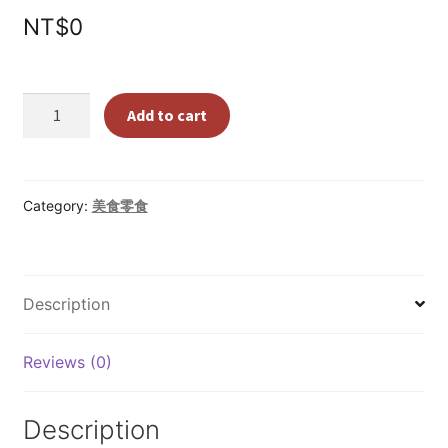
Register
NT$
0
Welcome
泰
Add to cart
Terms and condition
國
代
購
商店
－
Category:
美食零食
泰
UNIQLO Thailand × Stitch in Thailand 泰國限定聯
式
名系列
點
Description
心
我的帳號
芒
果
Reviews (0)
推廣者頁面
乾
+椰
About
Description
奶