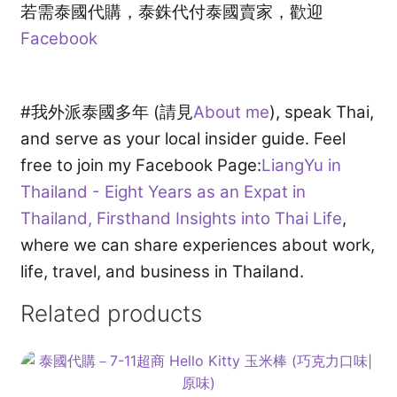
若需泰國代購，泰銖代付泰國賣家，歡迎
Facebook
訂閱泰亮ing
購物車
#我外派泰國多年 (請見
About me
), speak Thai,
and serve as your local insider guide. Feel
Privacy
free to join my Facebook Page:
LiangYu in
Thailand - Eight Years as an Expat in
Thailand, Firsthand Insights into Thai Life
,
where we can share experiences about work,
life, travel, and business in Thailand.
Related products