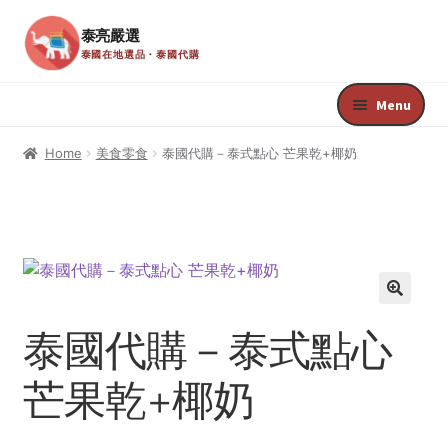
泰亮嚴選
泰國在地選品・泰國代購
Skip
Skip
to
to
Menu
navigation
content
Home
Home
美食零食
泰國代購－泰式點心 芒果乾+椰奶
Register
Edit Your Profile
Update Billing Card
🔍
泰國代購－泰式點心
Welcome
芒果乾+椰奶
Your Membership