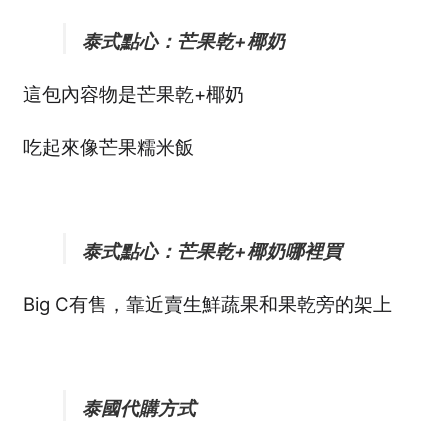
quantity
泰國外派企業內訓課程｜索取課程大綱，諮詢單填表
泰式點心：芒果乾+椰奶
泰國外派生活
這包內容物是芒果乾+椰奶
泰國工作商業
吃起來像芒果糯米飯
Thailand News
泰好吃Local Food
泰式點心：芒果乾+椰奶哪裡買
泰式生活
Big C有售，靠近賣生鮮蔬果和果乾旁的架上
漫步泰國私房景點
結帳
泰國代購方式
Contact us