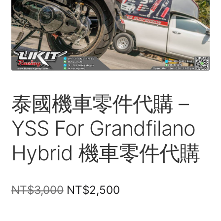
Register
Welcome
Terms and condition
商店
泰國機車零件代購 –
UNIQLO Thailand × Stitch in Thailand 泰國限定聯
YSS For Grandfilano
名系列
Hybrid 機車零件代購
我的帳號
推廣者頁面
Original
Current
NT$
3,000
NT$
2,500
price
price
About