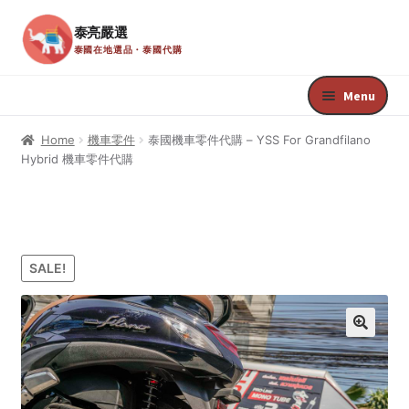
泰亮嚴選
泰國在地選品・泰國代購
Skip
Skip
to
to
Menu
navigation
content
Home
Home
機車零件
泰國機車零件代購 – YSS For Grandfilano
Hybrid 機車零件代購
Register
Edit Your Profile
SALE!
Update Billing Card
Welcome
🔍
Your Membership