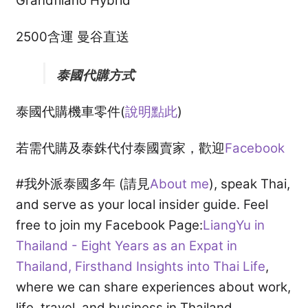
Grandfilano Hybrid
購
quantity
2500含運 曼谷直送
訂閱泰亮ing
購物車
泰國代購方式
Privacy
泰國代購機車零件(
說明點此
)
若需代購及泰銖代付泰國賣家，歡迎
Facebook
#我外派泰國多年 (請見
About me
), speak Thai,
and serve as your local insider guide. Feel
free to join my Facebook Page:
LiangYu in
Thailand - Eight Years as an Expat in
Thailand, Firsthand Insights into Thai Life
,
where we can share experiences about work,
life, travel, and business in Thailand.