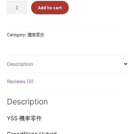
was:
is:
泰
泰國外派企業內訓課程｜索取課程大綱，諮詢單填表
Add to cart
國
NT$3,000.
NT$2,500.
機
泰國外派生活
車
零
Category:
機車零件
泰國工作商業
件
代
Thailand News
購
Description
–
泰好吃Local Food
YSS
For
Reviews (0)
泰式生活
Grandfilano
Hybrid
Description
機
漫步泰國私房景點
車
零
YSS 機車零件
結帳
件
代
Contact us