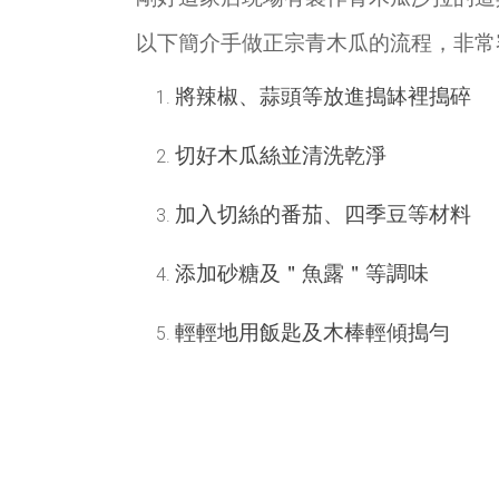
以下簡介手做正宗青木瓜的流程，非常
將辣椒、蒜頭等放進搗缽裡搗碎
切好木瓜絲並清洗乾淨
加入切絲的番茄、四季豆等材料
添加砂糖及＂魚露＂等調味
輕輕地用飯匙及木棒輕傾搗勻