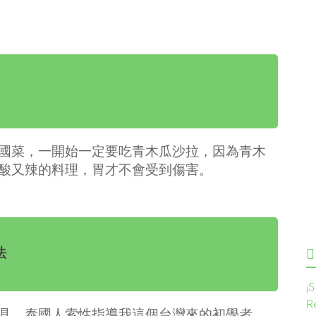
國菜，一開始一定要吃青木瓜沙拉，因為青木
酸又辣的料理，胃才不會受到傷害。
法
¡
R
具，泰國人索性指導我這個台灣來的初學者，