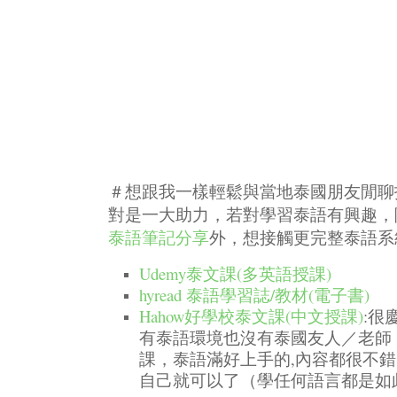
＃想跟我一樣輕鬆與當地泰國朋友閒聊
對是一大助力，若對學習泰語有興趣，
泰語筆記分享
外，想接觸更完整泰語系
Udemy泰文課(多英語授課)
hyread 泰語學習誌/教材(電子書)
Hahow好學校泰文課(中文授課)
:很
有泰語環境也沒有泰國友人／老師
課，泰語滿好上手的,內容都很不
自己就可以了（學任何語言都是如