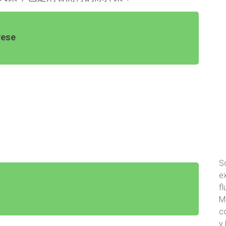
rese
S
ex
f
M
c
y 