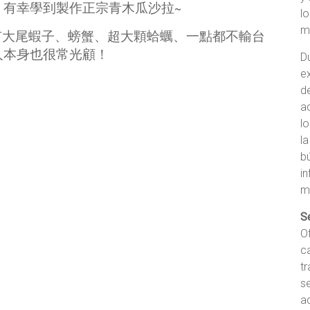
，有幸學到製作正宗青木瓜沙拉~
lo
m
◦ 有大尾蝦子、螃蟹、超大顆蛤蠣、一點都不輸台
人本身也很常光顧！
D
e
d
ad
l
l
b
i
m
S
O
c
tr
s
a