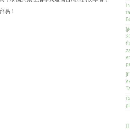
I
容易！
r
B
[
2
f
z
e
p
[E
e
Ta
Co
p