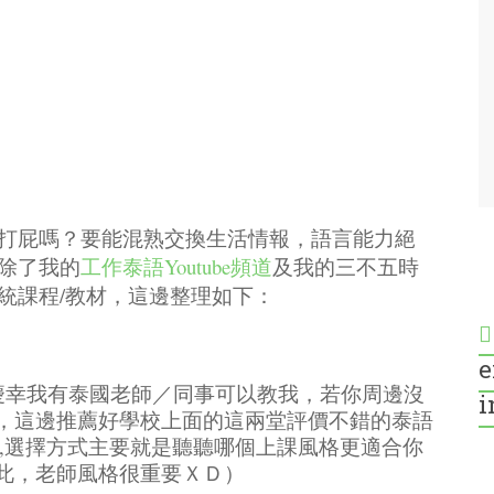
打屁嗎？要能混熟交換生活情報，語言能力絕
除了我的
工作泰語Youtube頻道
及我的三不五時
統課程/教材，這邊整理如下：
e
慶幸我有泰國老師／同事可以教我，若你周邊沒
i
，這邊推薦好學校上面的這兩堂評價不錯的泰語
錯,選擇方式主要就是聽聽哪個上課風格更適合你
此，老師風格很重要ＸＤ）