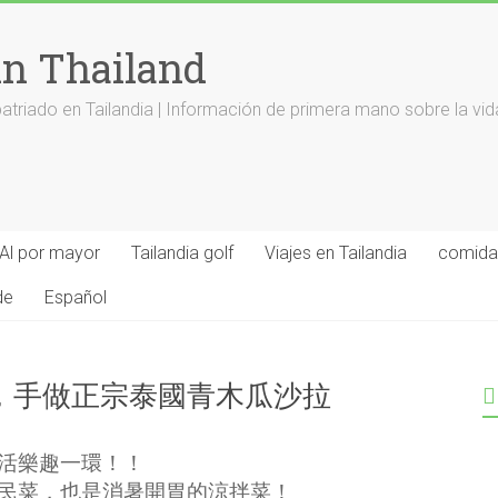
in Thailand
riado en Tailandia | Información de primera mano sobre la vid
Al por mayor
Tailandia golf
Viajes en Tailandia
comida 
de
Español
，手做正宗泰國青木瓜沙拉
活樂趣一環！！
民菜，也是消暑開胃的涼拌菜！