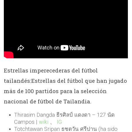
Estrellas imperecederas del fútbol
tailandés:
Estrellas del fútbol que han jugado
más de 100 partidos para la selección
nacional de fútbol de Tailandia.
Thirasim Dangda ธีรศิลป์ แดงดา – 127 นัด
Campos |
wiki
、
IG
Totchtawan Sripan ธชตวัน ศรีปาน (ha sido