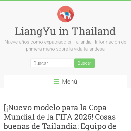
Saltar
al
contenido
LiangYu in Thailand
Nueve años como expatriado en Tailandia | Información de
primera mano sobre la vida tailandesa
Menú
[¡Nuevo modelo para la Copa
Mundial de la FIFA 2026! Cosas
buenas de Tailandia: Equipo de