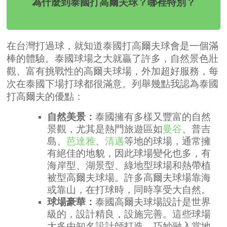
為什麼到泰國打高爾夫球？哪裡特別？
在台灣打過球，就知道泰國打高爾夫球會是一個滿
棒的體驗。泰國球場之大就贏了許多，自然景色壯
觀、富有挑戰性的高爾夫球場，外加超好服務，每
次在泰國下場打球都很滿意。列舉幾點我認為泰國
打高爾夫的優點：
自然美景：
泰國擁有多樣又豐富的自然
景觀，尤其是熱門旅遊區如
曼谷
、普吉
島、
芭達雅
、
清邁
等地的球場，通常擁
有絕佳的地貌，因此球場變化也多，有
海岸型、湖景型、綠地型球場和熱帶植
被型高爾夫球場。許多高爾夫球場靠海
或靠山，在打球時，同時享受大自然。
球場豪華：
泰國高爾夫球場設計是世界
級的，設計精良，設施完善。這些球場
大多由知名設計師打造，巧妙融入當地