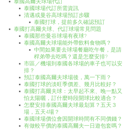
泰國高爾夫球場代訂
泰國球場代訂所需資訊
清邁或曼谷高球場預訂步驟
泰國打球，提前多久確認預訂
泰國打高爾夫球、代訂球場常見問題
泰國那些曼谷球場有夜球?
泰國高爾夫球場能外帶飲料食物嗎？
中間如果要去球場餐廳吃午餐，是請
桿弟帶去吃嗎？還是怎麼安排?
市區／機場到泰國各球場的車子也可以安
排？
預訂泰國高爾夫球場後，萬一下雨？
泰國打球的淡旺季價差、幾月比較好？
泰國打高爾夫球：太早起不來、晚一點又
怕太陽曬，訂什麼時段開球比較適合？
怎麼安排泰國高爾夫球最划算？五天３
場，五天4場？
泰國球場價位會因開球時間有不同價錢？
有做較平價的泰國高爾夫一日遊包套嗎？