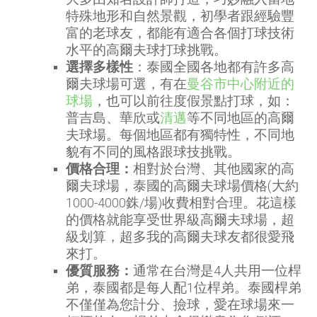
特殊地形和自然景觀，初學者跟經驗豐
富的老球友，都能有適合各個打球技術
水平的高爾夫球打球挑戰。
選擇多樣性
：泰國全國各地都有許多高
爾夫球場可選，有在
曼谷市中心附近的
球場
，也可以前往度假景點打球，如：
普吉島、華欣或
清邁
等不同地區的高爾
夫球場。每個地區都有獨特性，不同地
貌有不同的風格跟球技挑戰。
價格合理：
相對於台灣、其他國家的高
爾夫球場，泰國的高爾夫球場價格(大約
1000-4000銖/場)收費相對合理。花這樣
的價格就能享受世界級高爾夫球場，超
級划算，超多我的高爾夫球友都很愛飛
來打。
優質服務：
通常在台灣是4人共用一位桿
弟，泰國都是每人配1位桿弟。泰國桿弟
不僅僅為您計分、撿球，愛在球場來一