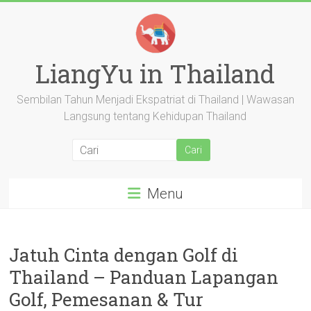
Langsung
ke
konten
LiangYu in Thailand
Sembilan Tahun Menjadi Ekspatriat di Thailand | Wawasan
Langsung tentang Kehidupan Thailand
Menu
Jatuh Cinta dengan Golf di
Thailand – Panduan Lapangan
Golf, Pemesanan & Tur