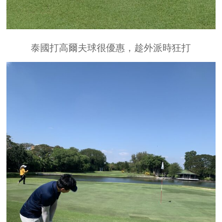
泰國打高爾夫球很優惠，趁外派時狂打