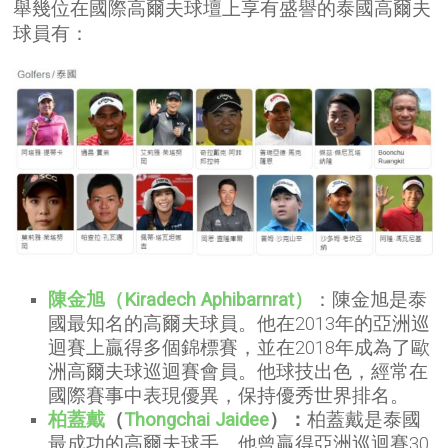
舉幾位在國際高爾夫球壇上享有盛譽的泰國高爾夫
球員有：
陳金旭（Kiradech Aphibarnrat）
：陳金旭是泰
國最知名的高爾夫球員。他在2013年的亞洲巡
迴賽上贏得多個錦標賽，並在2018年成為了歐
洲高爾夫球巡迴賽會員。他球技出色，經常在
國際賽事中表現優異，保持優秀世界排名。
柏蓋戴
（
Thongchai Jaidee
）：
柏蓋戴是泰國
最成功的高爾夫球手。他曾贏得亞洲巡迴賽30