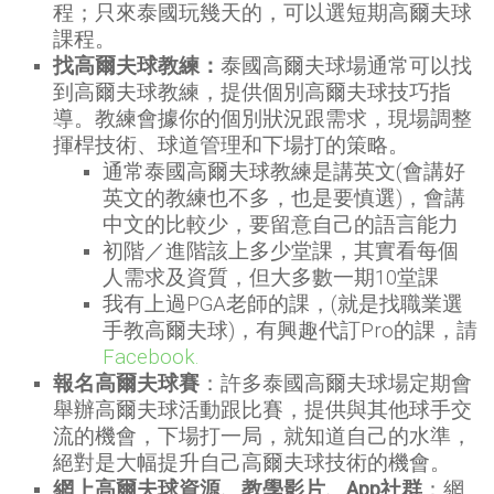
程；只來泰國玩幾天的，可以選短期高爾夫球
課程。
找高爾夫球教練：
泰國高爾夫球場通常可以找
到高爾夫球教練，提供個別高爾夫球技巧指
導。教練會據你的個別狀況跟需求，現場調整
揮桿技術、球道管理和下場打的策略。
通常泰國高爾夫球教練是講英文(會講好
英文的教練也不多，也是要慎選)，會講
中文的比較少，要留意自己的語言能力
初階／進階該上多少堂課，其實看每個
人需求及資質，但大多數一期10堂課
我有上過PGA老師的課，(就是找職業選
手教高爾夫球)，有興趣代訂Pro的課，請
Facebook.
報名高爾夫球賽
：許多泰國高爾夫球場定期會
舉辦高爾夫球活動跟比賽，提供與其他球手交
流的機會，下場打一局，就知道自己的水準，
絕對是大幅提升自己高爾夫球技術的機會。
網上高爾夫球資源、教學影片、App社群
：網