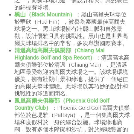
之一，而新球場則是一個設計精良、具挑戰性
的錦標賽球場。
黑山（Black Mountain）
：黑山高爾夫球場位
於華欣（Hua Hin），被譽為泰國最佳高爾夫
球場之一。黑山球場擁有壯麗山脈和自然景
觀，設計優雅且具有挑戰性。黑山也是世界高
爾夫球場排名中的常客，多次舉辦國際賽事。
清邁高地高爾夫俱樂部（Chiang Mai
Highlands Golf and Spa Resort）
：清邁高地高
爾夫俱樂部位於清邁（Chiang Mai），是清邁
地區最受歡迎的高爾夫球場之一。該球場環境
優美，擁有壯觀山景和綠地，提供了一個絕佳
的高爾夫擊球體驗。此球場以其巧妙的設計和
挑戰性的球道而聞名。
鳳凰高爾夫俱樂部（Phoenix Gold Golf
Country Club）
：Phoenix Gold Golf高爾夫俱樂
部位於芭堤雅（Pattaya），是一個集高爾夫球
場和度假村於一身的綜合設施。球場綠地廣
闊，設有多個水障礙和沙坑，對於經驗豐富的