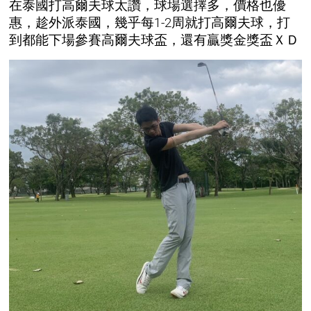
在泰國打高爾夫球太讚，球場選擇多，價格也優
惠，趁外派泰國，幾乎每1-2周就打高爾夫球，打
到都能下場參賽高爾夫球盃，還有贏獎金獎盃ＸＤ