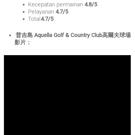
Kecepatan permainan
4.8/5
Pelayanan
4.7/5
Total
4.7/5
普吉島 Aquella Golf & Country Club高爾夫球場
影片：