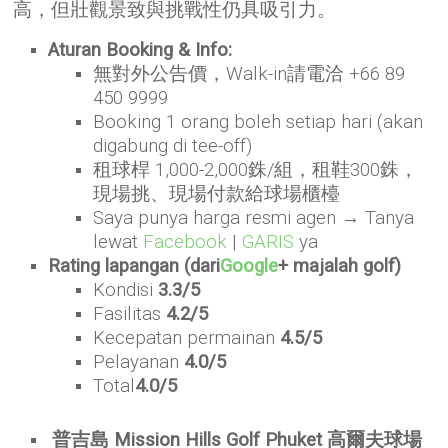
高，但壯觀景致與挑戰性仍具吸引力。
Aturan Booking & Info:
無對外公告價，Walk-in請電洽 +66 89
450 9999
Booking 1 orang boleh setiap hari (akan
digabung di tee-off)
租球桿 1,000-2,000銖/組，租鞋300銖，
現場挑、現場付款給球場櫃檯
Saya punya harga resmi agen → Tanya
lewat
Facebook
|
GARIS
ya
Rating lapangan (dari
Google
+ majalah golf)
Kondisi
3.3/5
Fasilitas
4.2/5
Kecepatan permainan
4.5/5
Pelayanan
4.0/5
Total
4.0/5
普吉島 Mission Hills Golf Phuket 高爾夫球場