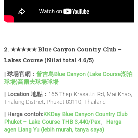
2. ★★★★★ Blue Canyon Country Club –
Lakes Course (Nilai total 4.6/5)
|
球場官網：
普吉島Blue Canyon (Lake Course湖泊
球場)高爾夫球場球場
|
Location 地點：
165 Thep Krasattri Rd, Mai Khao,
Thalang District, Phuket 83110, Thailand
| Harga contoh:
KKDay Blue Canyon Country Club
Phuket – Lake Course THB 3,440/Pax
、
Harga
agen Liang Yu (lebih murah, tanya saya)