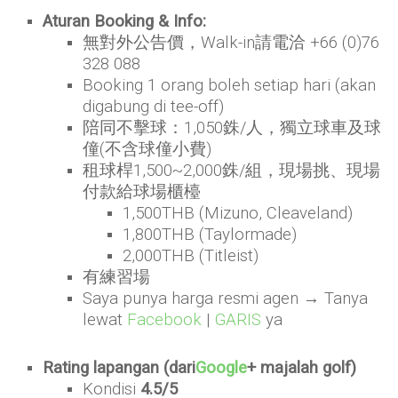
Aturan Booking & Info:
無對外公告價，Walk-in請電洽 +66 (0)76
328 088
Booking 1 orang boleh setiap hari (akan
digabung di tee-off)
陪同不擊球：1,050銖/人，獨立球車及球
僮(不含球僮小費)
租球桿1,500~2,000銖/組，現場挑、現場
付款給球場櫃檯
1,500THB (Mizuno, Cleaveland)
1,800THB (Taylormade)
2,000THB (Titleist)
有練習場
Saya punya harga resmi agen → Tanya
lewat
Facebook
|
GARIS
ya
Rating lapangan (dari
Google
+ majalah golf)
Kondisi
4.5/5