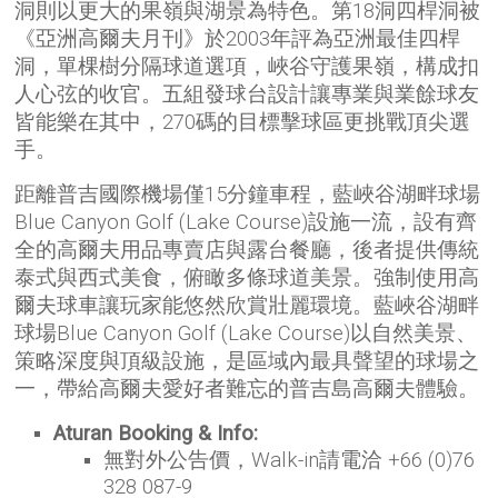
洞則以更大的果嶺與湖景為特色。第18洞四桿洞被
《亞洲高爾夫月刊》於2003年評為亞洲最佳四桿
洞，單棵樹分隔球道選項，峽谷守護果嶺，構成扣
人心弦的收官。五組發球台設計讓專業與業餘球友
皆能樂在其中，270碼的目標擊球區更挑戰頂尖選
手。
距離普吉國際機場僅15分鐘車程，藍峽谷湖畔球場
Blue Canyon Golf (Lake Course)設施一流，設有齊
全的高爾夫用品專賣店與露台餐廳，後者提供傳統
泰式與西式美食，俯瞰多條球道美景。強制使用高
爾夫球車讓玩家能悠然欣賞壯麗環境。藍峽谷湖畔
球場Blue Canyon Golf (Lake Course)以自然美景、
策略深度與頂級設施，是區域內最具聲望的球場之
一，帶給高爾夫愛好者難忘的普吉島高爾夫體驗。
Aturan Booking & Info:
無對外公告價，Walk-in請電洽 +66 (0)76
328 087-9