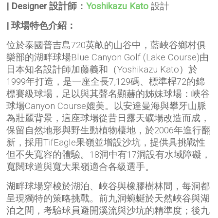
| Designer 設計師：
Yoshikazu Kato
設計
| 球場特色介紹：
位於泰國普吉島720英畝的山谷中，藍峽谷鄉村俱
樂部的湖畔球場Blue Canyon Golf (Lake Course)由
日本知名設計師加藤義和（Yoshikazu Kato）於
1999年打造，是一座全長7,129碼、標準桿72的錦
標賽級球場，足以與其聲名顯赫的姊妹球場：峽谷
球場Canyon Course媲美。以安達曼海與攀牙山脈
為壯麗背景，這座球場從昔日露天礦場改造而成，
保留自然地形與野生動植物棲地，於2006年進行翻
新，採用TifEagle果嶺並增設沙坑，提供具挑戰性
但不失寬容的體驗。18洞中有17洞設有水域障礙，
寬闊球道與寬大果嶺適合各級選手。
湖畔球場穿梭於湖泊、峽谷與橡膠樹林間，每洞都
呈現獨特的策略挑戰。前九洞蜿蜒於天然峽谷與湖
泊之間，考驗球員避開溪流與沙坑的精準度；後九