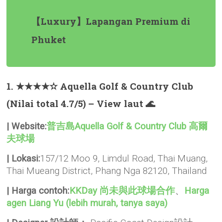
【Luxury】Lapangan Premium di
Phuket
1. ★★★★✫ Aquella Golf & Country Club
(Nilai total 4.7/5) – View laut 🌊
| Website:
普吉島Aquella Golf & Country Club 高爾
夫球場
| Lokasi:
157/12 Moo 9, Limdul Road, Thai Muang,
Thai Mueang District, Phang Nga 82120, Thailand
| Harga contoh:
KKDay 尚未與此球場合作
、
Harga
agen Liang Yu (lebih murah, tanya saya)