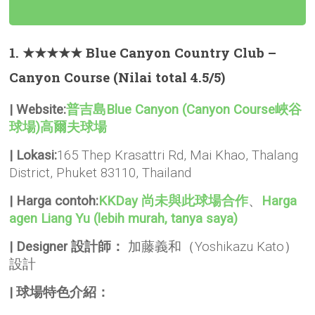
1. ★★★★★ Blue Canyon Country Club –
Canyon Course (Nilai total 4.5/5)
| Website:
普吉島Blue Canyon (Canyon Course峽谷
球場)高爾夫球場
| Lokasi:
165 Thep Krasattri Rd, Mai Khao, Thalang
District, Phuket 83110, Thailand
| Harga contoh:
KKDay 尚未與此球場合作
、
Harga
agen Liang Yu (lebih murah, tanya saya)
| Designer 設計師：
加藤義和（Yoshikazu Kato）
設計
| 球場特色介紹：