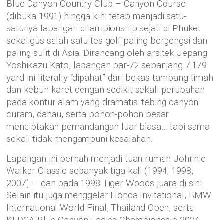
Blue Canyon Country Club – Canyon Course
(dibuka 1991) hingga kini tetap menjadi satu-
satunya lapangan championship sejati di Phuket
sekaligus salah satu tes golf paling bergengsi dan
paling sulit di Asia. Dirancang oleh arsitek Jepang
Yoshikazu Kato, lapangan par-72 sepanjang 7.179
yard ini literally “dipahat” dari bekas tambang timah
dan kebun karet dengan sedikit sekali perubahan
pada kontur alam yang dramatis: tebing canyon
curam, danau, serta pohon-pohon besar
menciptakan pemandangan luar biasa… tapi sama
sekali tidak mengampuni kesalahan.
Lapangan ini pernah menjadi tuan rumah Johnnie
Walker Classic sebanyak tiga kali (1994, 1998,
2007) — dan pada 1998 Tiger Woods juara di sini.
Selain itu juga menggelar Honda Invitational, BMW
International World Final, Thailand Open, serta
KLPGA Blue Canyon Ladies Championship 2024.