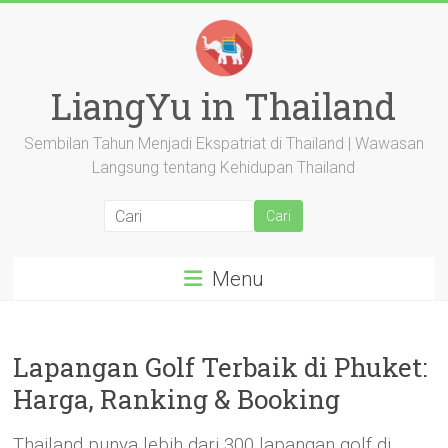
Langsung
ke
konten
LiangYu in Thailand
Sembilan Tahun Menjadi Ekspatriat di Thailand | Wawasan
Langsung tentang Kehidupan Thailand
Menu
Lapangan Golf Terbaik di Phuket:
Harga, Ranking & Booking
Thailand punya lebih dari 300 lapangan golf di