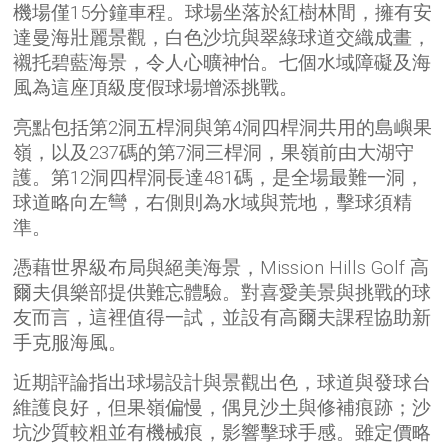
機場僅15分鐘車程。球場坐落於紅樹林間，擁有安
達曼海壯麗景觀，白色沙坑與翠綠球道交織成畫，
襯托碧藍海景，令人心曠神怡。七個水域障礙及海
風為這座頂級度假球場增添挑戰。
亮點包括第2洞五桿洞與第4洞四桿洞共用的島嶼果
嶺，以及237碼的第7洞三桿洞，果嶺前由大湖守
護。第12洞四桿洞長達481碼，是全場最難一洞，
球道略向左彎，右側則為水域與荒地，擊球須精
準。
憑藉世界級布局與絕美海景，Mission Hills Golf 高
爾夫俱樂部提供難忘體驗。對喜愛美景與挑戰的球
友而言，這裡值得一試，並設有高爾夫課程協助新
手克服海風。
近期評論指出球場設計與景觀出色，球道與發球台
維護良好，但果嶺偏慢，偶見沙土與修補痕跡；沙
坑沙質較粗並有機械痕，影響擊球手感。雖定價略