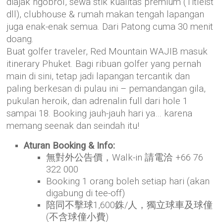
diajak ngobrol, sewa stik kualitas premium (Titleist
dll), clubhouse & rumah makan tengah lapangan
juga enak-enak semua. Dari Patong cuma 30 menit
doang.
Buat golfer traveler, Red Mountain WAJIB masuk
itinerary Phuket. Bagi ribuan golfer yang pernah
main di sini, tetap jadi lapangan tercantik dan
paling berkesan di pulau ini – pemandangan gila,
pukulan heroik, dan adrenalin full dari hole 1
sampai 18. Booking jauh-jauh hari ya… karena
memang seenak dan seindah itu!
Aturan Booking & Info:
無對外公告價，Walk-in 請電洽 +66 76
322 000
Booking 1 orang boleh setiap hari (akan
digabung di tee-off)
陪同不擊球1,600銖/人，獨立球車及球僮
(不含球僮小費)