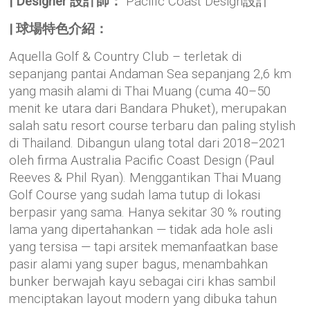
| Designer 設計師：
Pacific Coast Design設計
| 球場特色介紹：
Aquella Golf & Country Club – terletak di
sepanjang pantai Andaman Sea sepanjang 2,6 km
yang masih alami di Thai Muang (cuma 40–50
menit ke utara dari Bandara Phuket), merupakan
salah satu resort course terbaru dan paling stylish
di Thailand. Dibangun ulang total dari 2018–2021
oleh firma Australia Pacific Coast Design (Paul
Reeves & Phil Ryan). Menggantikan Thai Muang
Golf Course yang sudah lama tutup di lokasi
berpasir yang sama. Hanya sekitar 30 % routing
lama yang dipertahankan — tidak ada hole asli
yang tersisa — tapi arsitek memanfaatkan base
pasir alami yang super bagus, menambahkan
bunker berwajah kayu sebagai ciri khas sambil
menciptakan layout modern yang dibuka tahun