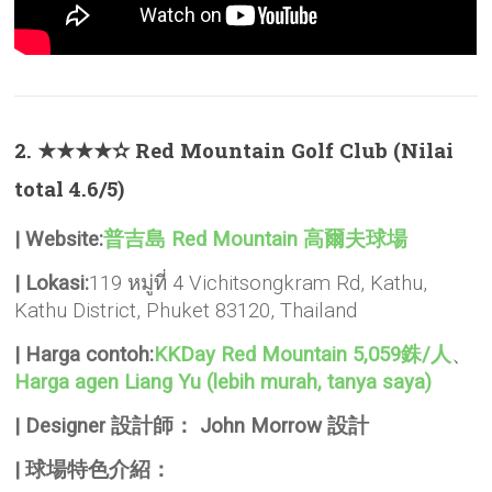
2. ★★★★✫ Red Mountain Golf Club (Nilai
total 4.6/5)
| Website:
普吉島 Red Mountain 高爾夫球場
| Lokasi:
119 หมู่ที่ 4 Vichitsongkram Rd, Kathu,
Kathu District, Phuket 83120, Thailand
| Harga contoh:
KKDay Red Mountain 5,059銖/人
、
Harga agen Liang Yu (lebih murah, tanya saya)
| Designer 設計師：
John Morrow 設計
| 球場特色介紹：