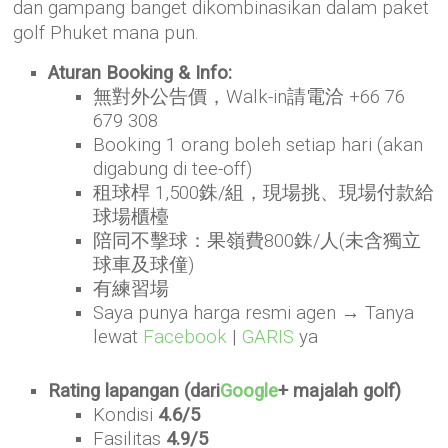
dan gampang banget dikombinasikan dalam paket
golf Phuket mana pun.
Aturan Booking & Info:
無對外公告價，Walk-in請電洽 +66 76
679 308
Booking 1 orang boleh setiap hari (akan
digabung di tee-off)
租球桿 1,500銖/組，現場挑、現場付款給
球場櫃檯
陪同不擊球：果嶺費800銖/人(未含獨立
球車及球僮)
有練習場
Saya punya harga resmi agen → Tanya
lewat
Facebook
|
GARIS
ya
Rating lapangan (dari
Google
+ majalah golf)
Kondisi
4.6/5
Fasilitas
4.9/5