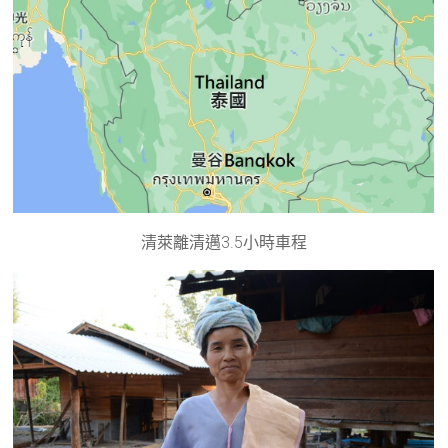
清萊離清邁3.5小時車程