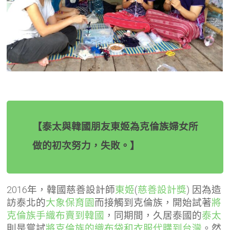
【泰太與韓國朋友東姬為克倫族婦女所
做的初次努力，失敗。】
2016年，韓國慈善設計師
東姬
(
慈善設計獎
)
因為造
訪泰北的
大象保育園
而接觸到克倫族，開始試著
將
克倫族手織布賣到韓國
，同期間，久居泰國的
泰太
則是嘗試
將克倫族的織布袋和衣服代購到台灣
。然