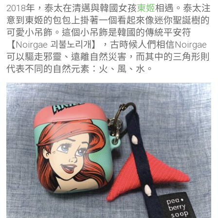
2018年，泰太在清邁與韓國女孩
東姬
相遇。泰太注
意到東姬的包包上掛著一個看起來像迷你聖誕樹的
可愛小吊飾。這個小吊飾是韓國的傳統平安符
【Noirgae 괴불노리개】，古時候人們相信Noirgae
可以驅走邪靈、遠離自然災害，而其中的三角形則
代表不同的自然元素：火、風、水。