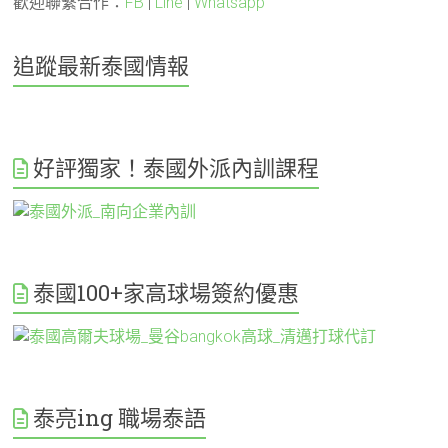
歡迎聯繫合作：
FB
|
Line
|
Whatsapp
追蹤最新泰國情報
好評獨家！泰國外派內訓課程
泰國100+家高球場簽約優惠
泰亮ing 職場泰語