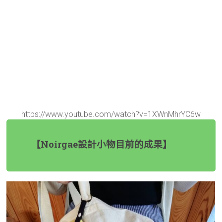
https://www.youtube.com/watch?v=1XWnMhrYC6w
【Noirgae設計小物目前的成果】