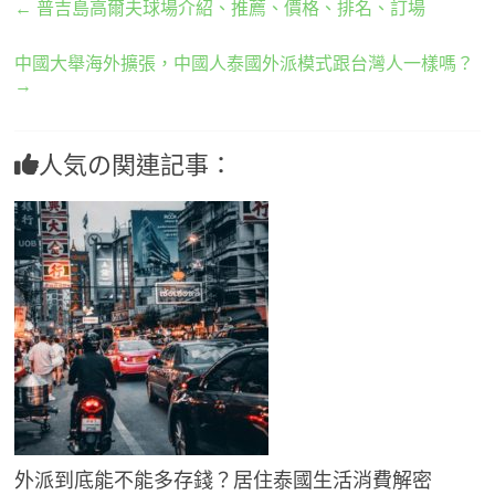
←
普吉島高爾夫球場介紹、推薦、價格、排名、訂場
中國大舉海外擴張，中國人泰國外派模式跟台灣人一樣嗎？
→
人気の関連記事：
外派到底能不能多存錢？居住泰國生活消費解密