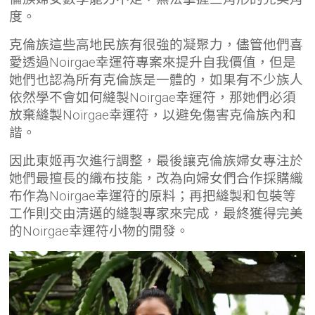
度。
克倫族這些高地民族有很強的凝聚力，儘管他們喜
愛透過Noirgae幸運符專案來提升自我價值，但是
她們也認為所有克倫族是一體的，如果有不少族人
依然學不會如何縫製Noirgae幸運符，那她們必須
放棄縫製Noirgae幸運符，以避免傷害克倫族內和
諧。
因此東姬再次進行調整，最後
讓克倫族婦女專注於
她們最擅長的織布技能，改為向婦女們合作採購織
布作為Noirgae幸運符的原料
；再把
縫製和包裝等
工作則交由清邁的縫製專家來完成，
最終獲得完美
的Noirgae幸運符小物的開發
。