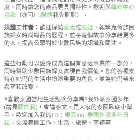
度，同時讓您的產品更具獨特性。歡迎與
織布中心
洽談
（亦可
FB聯絡
我先聊聊
）。
媒體工作者：
歡迎採訪
泰太
或
東姬
，報導克倫族民
族婦女時尚織品的歷程，並將這個故事分享給更多
的人，提高公眾對於少數民族的認識和關注。
這些行動可以讓你成為這個有意義事業的一部分，
同時幫助少數民族婦女實現自我價值。您的各種支
持在她們的生活中扮演重要的角色，並為她們帶來
希望和改變。
#喜歡泰國當地生活點滴分享嗎?我外派泰國多年
(請見
關於我
)，會講泰文，是大家的泰國臥底小幫
手，歡迎加入我的FB：
泰亮ing -泰國外派多年日
誌
，交流泰國工作、生活、旅遊、商務等