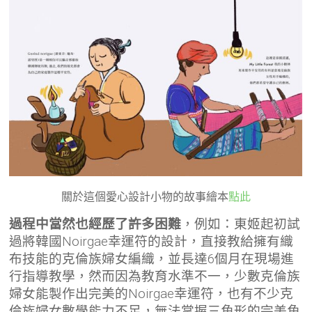
關於這個愛心設計小物的故事繪本
點此
過程中當然也經歷了許多困難
，例如：東姬起初試
過將韓國Noirgae幸運符的設計，直接教給擁有織
布技能的克倫族婦女編織，並
長達6個月
在現場進
行指導教學，然而因為教育水準不一，少數克倫族
婦女能製作出完美的Noirgae幸運符，也有不少
克
倫族婦女數學能力不足，無法掌握三角形的完美角