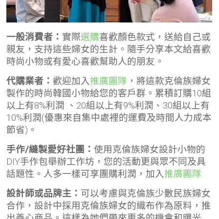
一般消費者：
實際
選購
喜歡顏色款式，送給自己或
親友，支持這些婦女的生計。隨手分享本文給喜歡
時尚小物或有愛心喜歡幫助人的朋友。
代購業者：
歡迎加入
推廣團隊
，將這款克倫族婦女
製作的時尚韓國小物給您的客戶群。累積
訂購10組
以上有8%利潤 、20組以上有9%利潤、30組以上有
10%利潤(優惠來自集中處裡的運費及時間人力成本
節省)。
手作/縫製愛好社團：
使用克倫族婦女設計小物的
DIY手作包舉辦工作坊，您的活動更與眾不同及具
話題性。人多一樣可享團購利潤，加入
推廣團隊
設計師或品牌主：
可以考慮與克倫族少數民族婦女
合作，設計中採用克倫族婦女的織布作為原料，推
出善心商品。這樣為她們帶來更多的機會和曝光