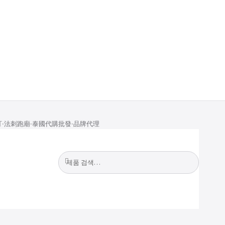
訂·法刺跑廟·泰國代購批發·品牌代理
검
검
색
색: