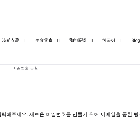
時尚衣著
美食零食
我的帳號
한국어
Blo
面
에 대한
泰國外派企業內訓課程｜索取課程大綱，諮詢單填表
비밀번호 분실
od
泰式生活
漫步泰國私房景點
結帳
문의하기
訂閱泰亮ing
購
입력해주세요. 새로운 비밀번호를 만들기 위해 이메일을 통한 링