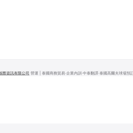
娛際資訊有限公司
營運 | 泰國商務貿易·企業內訓·中泰翻譯·泰國高爾夫球場預