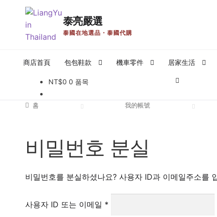
泰亮嚴選
탐
컨
泰國在地選品・泰國代購
색
텐
으
츠
商店首頁
包包鞋款
機車零件
居家生活
로
로
건
건
NT$
0
0 품목
홈
Register
Register
이용 약관
商店
我的帳號
推廣者頁
너
너
뛰
뛰
홈
我的帳號
泰國外派生活
泰國工作商業
태국 뉴스
泰好吃Local Fo
기
기
개인정보 보호정책 및 책임 면제
비밀번호 분실
비밀번호를 분실하셨나요? 사용자 ID과 이메일주소를 
필
사용자 ID 또는 이메일
*
수