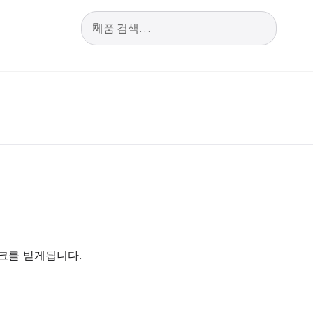
검
검
색:
색
g
物車
크를 받게됩니다.