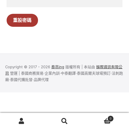
Register
重設密碼
Welcome
使用條款
商店
Copyright © 2017 - 2026
泰亮ing
版權所有 | 本站由
娛際資訊有限公
UNIQLO Thailand × Stitch in Thailand 泰國限定聯
司
營運 | 泰國商務貿易·企業內訓·中泰翻譯·泰國高爾夫球場預訂·法刺跑
名系列
廟·泰國代購批發·品牌代理
我的帳號
推廣者頁面
0
泰亮團隊
搜
搜
尋
尋