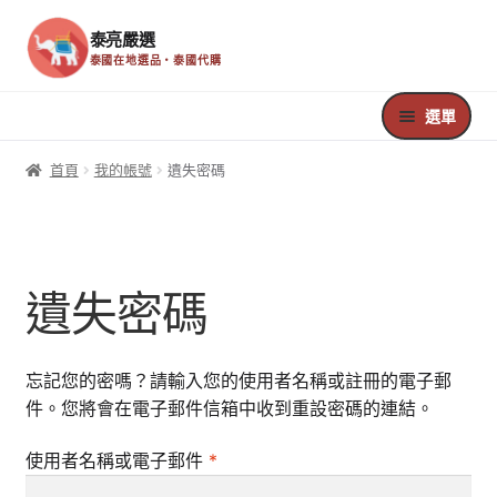
泰亮嚴選
泰國在地選品・泰國代購
跳
跳
至
至
選單
導
主
覽
要
首頁
首頁
我的帳號
遺失密碼
列
內
容
Register
Edit Your Profile
遺失密碼
Update Billing Card
忘記您的密嗎？請輸入您的使用者名稱或註冊的電子郵
Welcome
件。您將會在電子郵件信箱中收到重設密碼的連結。
必
使用者名稱或電子郵件
*
Your Membership
填