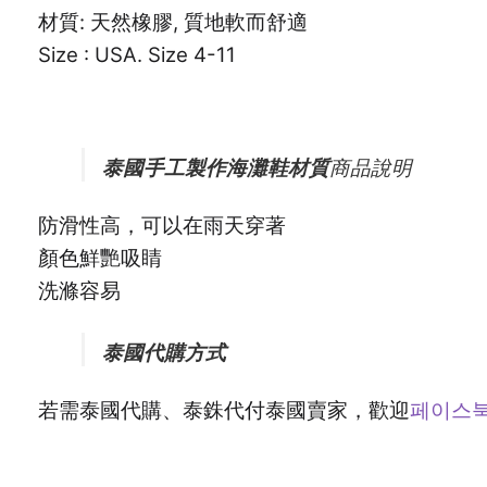
材質: 天然橡膠, 質地軟而舒適
Size : USA. Size 4-11
泰國手工製作海灘鞋材質
商品說明
防滑性高，可以在雨天穿著
顏色鮮艷吸睛
洗滌容易
泰國代購方式
若需泰國代購、泰銖代付泰國賣家，歡迎
페이스