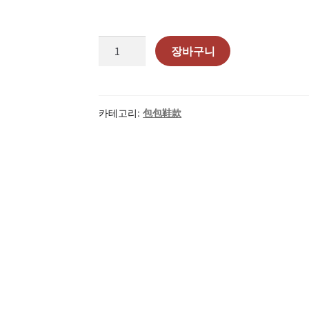
泰
장바구니
國
代
購
-
카테고리:
包包鞋款
手
工
製
作
海
灘
鞋
土
黃
수
량