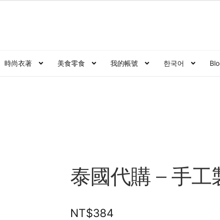
時尚衣著
美食零食
我的帳號
한국어
Bl
面
에 대한
泰國外派企業內訓課程｜索取課程大綱，諮詢單填表
od
泰式生活
漫步泰國私房景點
結帳
문의하기
訂閱泰亮ing
購
泰國代購 – 手
NT$
384