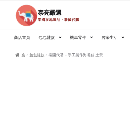
泰亮嚴選
탐
컨
泰國在地選品・泰國代購
색
텐
으
츠
商店首頁
包包鞋款
機車零件
居家生活
로
로
건
건
홈
Register
Register
이용 약관
商店
我的帳號
推廣者頁
홈
包包鞋款
泰國代購 – 手工製作海灘鞋 土黃
너
너
뛰
뛰
泰國外派生活
泰國工作商業
태국 뉴스
泰好吃Local Fo
기
기
개인정보 보호정책 및 책임 면제