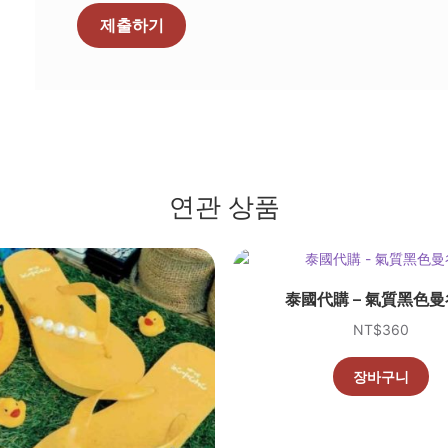
연관 상품
泰國代購 – 氣質黑色
NT$
360
장바구니