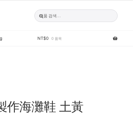
검
검
색:
색
og
NT$
0
0 품목
物車
工製作海灘鞋 土黃