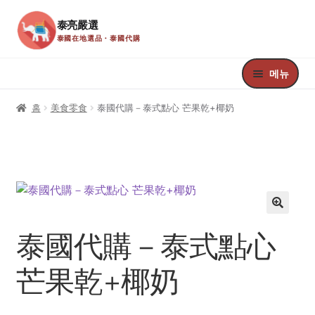
泰亮嚴選
泰國在地選品・泰國代購
탐
컨
색
텐
메뉴
으
츠
로
로
홈
홈
美食零食
泰國代購－泰式點心 芒果乾+椰奶
건
건
너
너
Register
뛰
뛰
기
기
Edit Your Profile
Update Billing Card
🔍
泰國代購－泰式點心
Welcome
芒果乾+椰奶
Your Membership