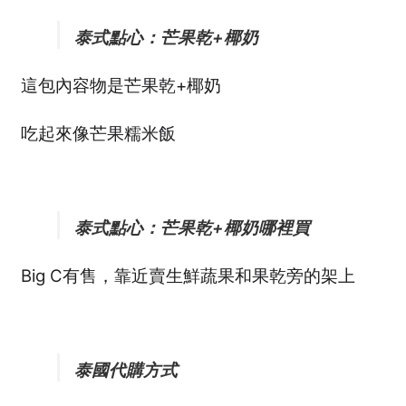
수
泰國外派企業內訓課程｜索取課程大綱，諮詢單填表
량
泰式點心：芒果乾+椰奶
泰國外派生活
這包內容物是芒果乾+椰奶
泰國工作商業
吃起來像芒果糯米飯
태국 뉴스
泰好吃Local Food
泰式點心：芒果乾+椰奶哪裡買
泰式生活
Big C有售，靠近賣生鮮蔬果和果乾旁的架上
漫步泰國私房景點
結帳
泰國代購方式
문의하기