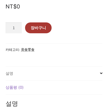
Register
NT$
0
Welcome
泰
장바구니
이용 약관
國
代
購
商店
－
카테고리:
美食零食
泰
UNIQLO Thailand × Stitch in Thailand 泰國限定聯
式
名系列
點
설명
心
我的帳號
芒
果
상품평 (0)
推廣者頁面
乾
+椰
에 대한
설명
奶