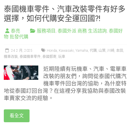
泰國機車零件、汽車改裝零件有好多
選擇，如何代購安全運回國?!
泰亮
服務項目
,
泰國外派 商務 生活諮詢
,
泰國好
物 批發代購
24 2 月, 2025
Honda
,
Kawasaki
,
Yamaha
,
代購
,
山葉
,
川崎
,
本田
,
機車改裝
,
泰國機車零件
,
泰國郵寄
,
玩車
近期陸續有玩機車、汽車、電單車
改裝的朋友們，詢問從泰國代購汽
機車零件回台灣的協助，為什麼特
地從泰國訂回台灣？在這裡分享我協助與泰國改裝
車賣家交流的經驗。
看全文