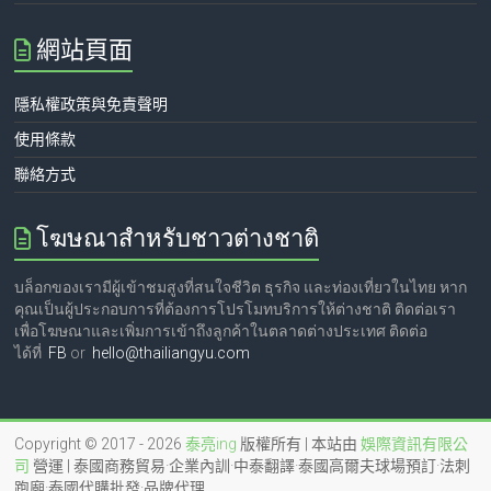
網站頁面
隱私權政策與免責聲明
使用條款
聯絡方式
โฆษณาสำหรับชาวต่างชาติ
บล็อกของเรามีผู้เข้าชมสูงที่สนใจชีวิต ธุรกิจ และท่องเที่ยวในไทย หาก
คุณเป็นผู้ประกอบการที่ต้องการโปรโมทบริการให้ต่างชาติ ติดต่อเรา
เพื่อโฆษณาและเพิ่มการเข้าถึงลูกค้าในตลาดต่างประเทศ ติดต่อ
ได้ที่
FB
or
hello@thailiangyu.com
Copyright © 2017 - 2026
泰亮ing
版權所有 | 本站由
娛際資訊有限公
司
營運 | 泰國商務貿易·企業內訓·中泰翻譯·泰國高爾夫球場預訂·法刺
跑廟·泰國代購批發·品牌代理