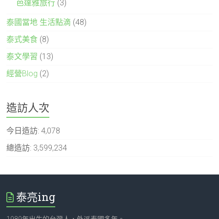
芭達雅旅行
(3)
泰國當地 生活點滴
(48)
泰式美食
(8)
泰文學習
(13)
經營Blog
(2)
造訪人次
今日造訪:
4,078
總造訪:
3,599,234
泰亮ing
1989年出生的台灣人，外派泰國多年。