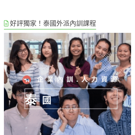
好評獨家！泰國外派內訓課程