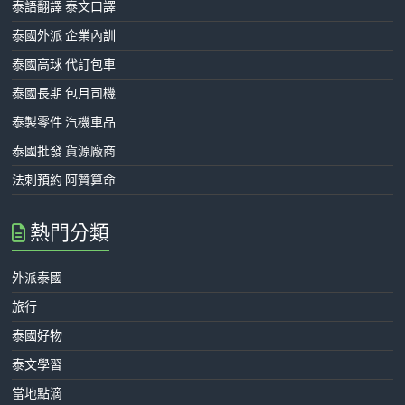
泰語翻譯 泰文口譯
泰國外派 企業內訓
泰國高球 代訂包車
泰國長期 包月司機
泰製零件 汽機車品
泰國批發 貨源廠商
法刺預約 阿贊算命
熱門分類
外派泰國
旅行
泰國好物
泰文學習
當地點滴