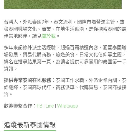
台灣人，外派泰國9年，泰文流利，國際市場營運主管，熟
稔泰國職場文化、商業、在地生活點滴，是你探索泰國的最
佳當地夥伴，請見
關於我
。
多年來記錄外派生活經驗，超過百篇精選內容，涵蓋泰國職
場發展、貿易代購商務、旅遊美食、日常文化信仰等主題，
排名在搜尋結果第一頁，為讀者提供可靠實用的泰國第一手
資訊。
提供專業泰國在地服務：
泰國工作求職、外派企業內訓、泰
語翻譯、泰國高球代訂、商務派車、代購貿易、泰國商機接
洽。
歡迎聯繫合作：
FB
|
Line
|
Whatsapp
追蹤最新泰國情報