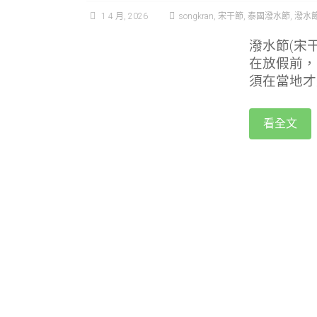
1 4 月, 2026
songkran
,
宋干節
,
泰國潑水節
,
潑水
潑水節(宋
在放假前，
須在當地才
看全文