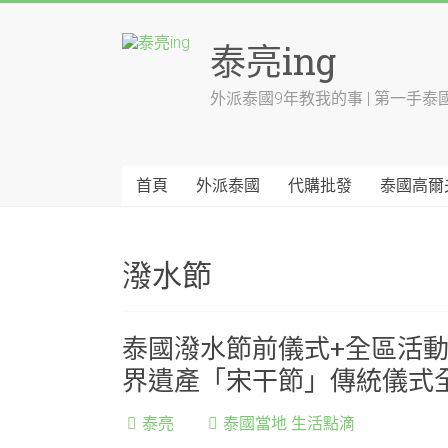
Skip
to
泰亮ing
content
外派泰國9年教我的事 | 第一手泰
首頁
外派泰國
代購批發
泰國高爾
潑水節
泰國潑水節前儀式+全區活
界遺產「宋干節」傳統儀式
泰亮
泰國當地 生活點滴