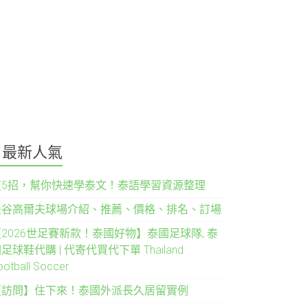
最新人氣
這5招，幫你快速學泰文！泰語學習資源整理
曼谷高爾夫球場介紹、推薦、價格、排名、訂場
2026世足賽新款！泰國好物】泰國足球隊, 泰
足球鞋代購 | 代寄代買代下單 Thailand
ootball Soccer
【訪問】住下來！泰國外派長久居留實例