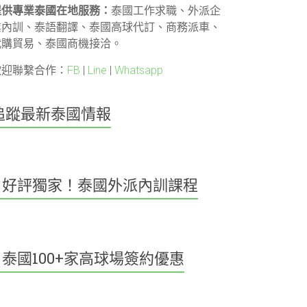
提供專業泰國在地服務：
泰國工作求職、外派企
業內訓、泰語翻譯、泰國高球代訂、商務派車、
代購貿易、泰國商機接洽。
歡迎聯繫合作：
FB
|
Line
|
Whatsapp
追蹤最新泰國情報
好評獨家！泰國外派內訓課程
泰國100+家高球場簽約優惠