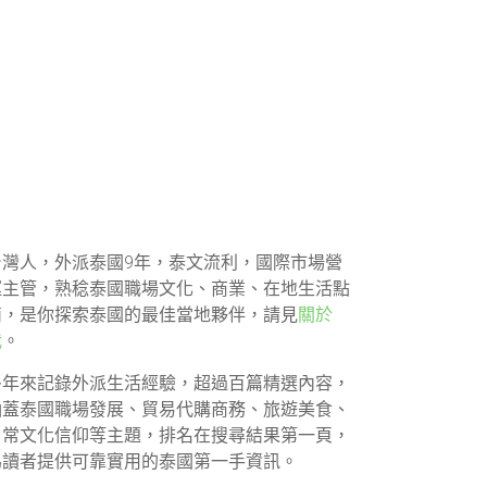
台灣人，外派泰國9年，泰文流利，國際市場營
運主管，熟稔泰國職場文化、商業、在地生活點
滴，是你探索泰國的最佳當地夥伴，請見
關於
我
。
多年來記錄外派生活經驗，超過百篇精選內容，
涵蓋泰國職場發展、貿易代購商務、旅遊美食、
日常文化信仰等主題，排名在搜尋結果第一頁，
為讀者提供可靠實用的泰國第一手資訊。