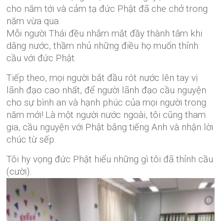
cho năm tới và cảm tạ đức Phật đã che chở trong
năm vừa qua.
Mỗi người Thái đều nhắm mắt đầy thành tâm khi
dâng nước, thầm nhủ những điều họ muốn thỉnh
cầu với đức Phật.
Tiếp theo, mọi người bắt đầu rót nước lên tay vị
lãnh đạo cao nhất, để người lãnh đạo cầu nguyện
cho sự bình an và hạnh phúc của mọi người trong
năm mới!
Là một người nước ngoài, tôi cũng tham
gia, cầu nguyện với Phật bằng tiếng Anh và nhận lời
chúc từ sếp.
Tôi hy vọng đức Phật hiểu những gì tôi đã thỉnh cầu
(cười).