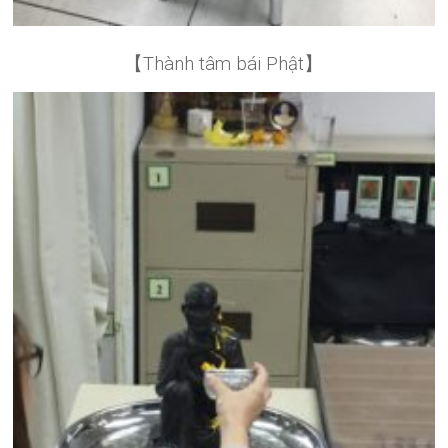
【Thành tâm bái Phật】