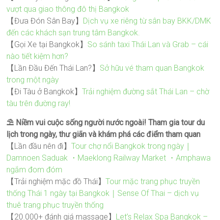
vượt qua giao thông đô thị Bangkok
【Đưa Đón Sân Bay】
Dịch vụ xe riêng từ sân bay BKK/DMK
đến các khách sạn trung tâm Bangkok.
【Gọi Xe tại Bangkok】
So sánh taxi Thái Lan và Grab – cái
nào tiết kiệm hơn?
【Lần Đầu Đến Thái Lan?】
Sở hữu vé tham quan Bangkok
trong một ngày
【Đi Tàu ở Bangkok】
Trải nghiệm đường sắt Thái Lan – chờ
tàu trên đường ray!
⛱️ Niềm vui cuộc sống người nước ngoài! Tham gia tour du
lịch trong ngày, thư giãn và khám phá các điểm tham quan
【Lần đầu nên đi】
Tour chợ nổi Bangkok trong ngày｜
Damnoen Saduak ・Maeklong Railway Market ・Amphawa
ngắm đom đóm
【Trải nghiệm mặc đồ Thái】
Tour mặc trang phục truyền
thống Thái 1 ngày tại Bangkok｜Sense Of Thai – dịch vụ
thuê trang phục truyền thống
【20.000+ đánh giá massage】
Let’s Relax Spa Bangkok –