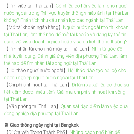
【Tìm việc tại Thái Lan】
Có nhiều cơ hội việc làm cho người
nước ngoài trong lĩnh vực truyền thông/nhiếp ảnh tại Thái Lan
không? Phân tích nhu cầu nhân lực các ngành tại Thái Lan
【Mở tài khoản ngân hàng】
Người nước ngoài mở tài khoản
tại Thái Lan, làm thế nào để mở tài khoản và đăng ký thẻ tín
dụng với visa doanh nghiệp hoặc visa du lịch thông thường?
【Tìm nhân tài cho nhà máy tại Thái Lan】
Nhìn từ góc độ
nhà tuyển dụng: Đánh giá ứng viên địa phương Thái Lan, làm
thế nào để tìm nhân tài song ngữ tại Thái Lan
【Hội thảo người nước ngoài】
Hội thảo đào tạo nội bộ cho
doanh nghiệp người nước ngoài tại Thái Lan
【Chi phí sinh hoạt tại Thái Lan】
Đi làm xa xứ liệu có thực sự
tiết kiệm được nhiều tiền? Giải mã chi phí sinh hoạt khi sống
tại Thái Lan.
【Văn phòng tại Thái Lan】
Quan sát đặc điểm làm việc của
đồng nghiệp địa phương tại Thái Lan
🚆 Giao thông ngày nghỉ tại Bangkok
【Di Chuyển Trong Thành Phố】
Những cách phổ biến để