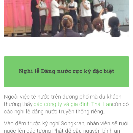
Nghi lễ Dâng nước cực kỳ đặc biệt
Ngoài việc té nước trên đường phố mà du khách
thường thấy,
các công ty và gia đình Thái Lan
còn có
các nghi lễ dâng nước truyền thống riêng.
.
Vào đêm trước kỳ nghỉ Songkran, nhân viên sẽ rưới
nước lên các tượng Phật để cầu nguyện bình an