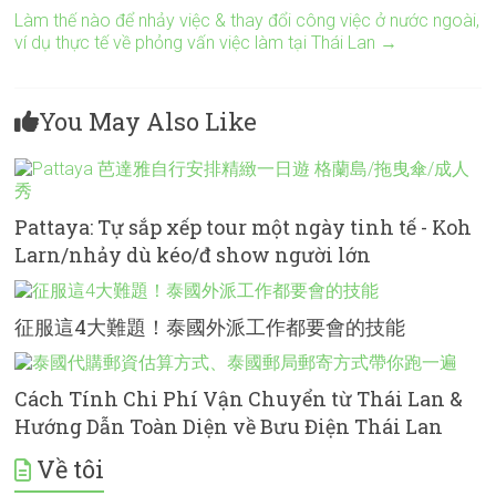
Làm thế nào để nhảy việc & thay đổi công việc ở nước ngoài,
ví dụ thực tế về phỏng vấn việc làm tại Thái Lan
→
You May Also Like
Pattaya: Tự sắp xếp tour một ngày tinh tế - Koh
Larn/nhảy dù kéo/đ show người lớn
征服這4大難題！泰國外派工作都要會的技能
Cách Tính Chi Phí Vận Chuyển từ Thái Lan &
Hướng Dẫn Toàn Diện về Bưu Điện Thái Lan
Về tôi