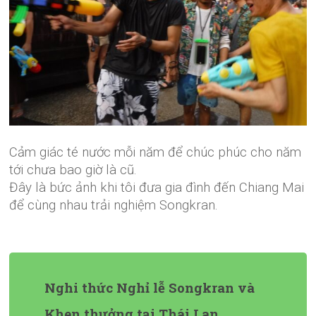
Cảm giác té nước mỗi năm để chúc phúc cho năm
tới chưa bao giờ là cũ.
Đây là bức ảnh khi tôi đưa gia đình đến Chiang Mai
để cùng nhau trải nghiệm Songkran.
Nghi thức Nghỉ lễ Songkran và
Khen thưởng tại Thái Lan