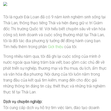
Tôi là người Đài Loan đã có 9 năm kinh nghiệm sinh sống tại
Thái Lan, thông thạo tiếng Thái và hiện đang giữ vị trí Giám
đốc Thị trường Quốc tế. Với hiểu biết chuyên sâu về văn hóa
công sở, kinh doanh và cuộc sống thường nhật tại Thái Lan,
tôi là đối tác địa phương lý tưởng để đồng hành cùng bạn.
Tìm hiểu thêm trong phần
Giới thiệu
của tôi.
Trong nhiều năm qua, tôi đã ghi lại cuộc sống của mình ở
nước ngoài qua hàng trăm bài viết, bao gồm các chủ đề về
phát triển sự nghiệp, thương mại và thu mua, du lịch, ẩm thực
và văn hóa địa phương. Nội dung của tôi luôn nằm trong
trang đầu của kết quả tìm kiếm, mang đến cho độc giả
những thông tin đáng tin cậy, thiết thực và những trải nghiệm
thực tế tại Thái Lan.
Dịch vụ chuyên nghiệp:
Tôi cung cấp dịch vụ hỗ trợ tìm việc làm, đào tạo doanh