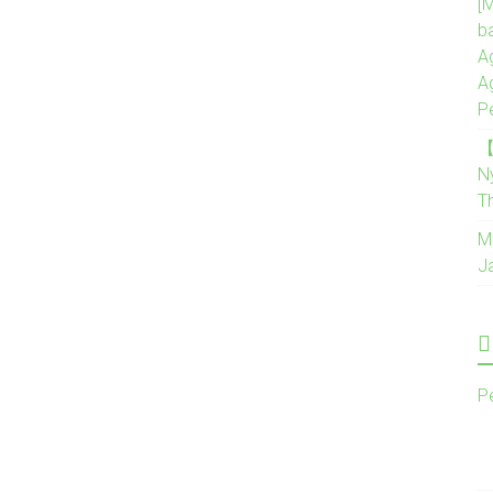
[M
b
A
A
P
【
N
T
M
J
P