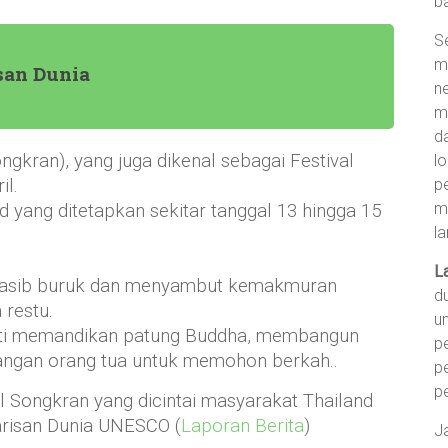
b
S
m
san Dunia
ne
m
d
ongkran), yang juga dikenal sebagai Festival
l
p
il.
m
d yang ditetapkan sekitar tanggal 13 hingga 15
l
L
asib buruk dan menyambut kemakmuran
d
 restu.
u
erti memandikan patung Buddha, membangun
p
tangan orang tua untuk memohon berkah.
.
p
p
l Songkran yang dicintai masyarakat Thailand
Warisan Dunia UNESCO (
Laporan Berita
)
J