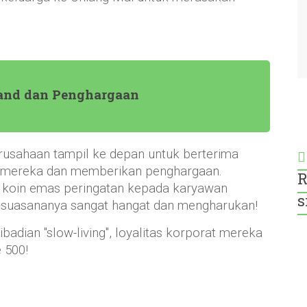
land dan Penghargaan
rusahaan tampil ke depan untuk berterima
i mereka dan memberikan penghargaan.
R
 koin emas peringatan kepada karyawan
s
n—suasananya sangat hangat dan mengharukan!
adian "slow-living", loyalitas korporat mereka
 500!