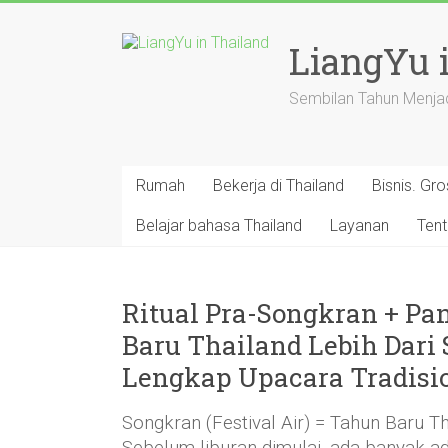
Langsung
ke
LiangYu 
konten
Sembilan Tahun Menjad
Rumah
Bekerja di Thailand
Bisnis. Gro
Belajar bahasa Thailand
Layanan
Ten
Ritual Pra-Songkran + Pa
Baru Thailand Lebih Dari 
Lengkap Upacara Tradisi
Songkran (Festival Air) = Tahun Baru Th