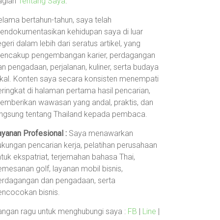
agian
Tentang Saya
.
elama bertahun-tahun, saya telah
endokumentasikan kehidupan saya di luar
geri dalam lebih dari seratus artikel, yang
encakup pengembangan karier, perdagangan
an pengadaan, perjalanan, kuliner, serta budaya
okal. Konten saya secara konsisten menempati
eringkat di halaman pertama hasil pencarian,
emberikan wawasan yang andal, praktis, dan
angsung tentang Thailand kepada pembaca.
ayanan Profesional :
Saya menawarkan
ukungan pencarian kerja, pelatihan perusahaan
ntuk ekspatriat, terjemahan bahasa Thai,
emesanan golf, layanan mobil bisnis,
erdagangan dan pengadaan, serta
encocokan bisnis.
angan ragu untuk menghubungi saya :
FB
|
Line
|