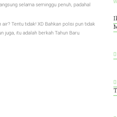
W
langsung selama seminggu penuh, padahal
I
air? Tentu tidak! XD Bahkan polisi pun tidak
M
 juga, itu adalah berkah Tahun Baru.
T