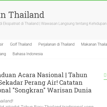
in Thailand
i Ekspatriat di Thailand | Wawasan Langsung tentang Kehidupan
sir
Golf Thailand
Perjalanan di Thailand
Makanan Thail
tang
Bahasa Indonesia
nduan Acara Nasional | Tahun
Sekadar Perang Air! Catatan
onal "Songkran" Warisan Dunia
ailand!