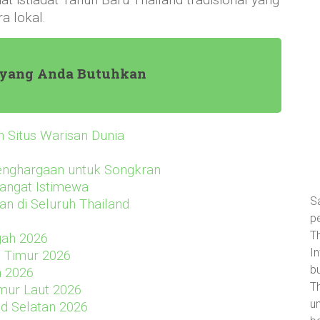
t istiadat Tahun Baru Thailand tradisional yang
a lokal.
an yang Anda Butuhkan
h Situs Warisan Dunia
Penghargaan untuk Songkran
angat Istimewa
S
an di Seluruh Thailand
p
Th
gah 2026
I
 Timur 2026
bu
a 2026
Th
mur Laut 2026
un
d Selatan 2026