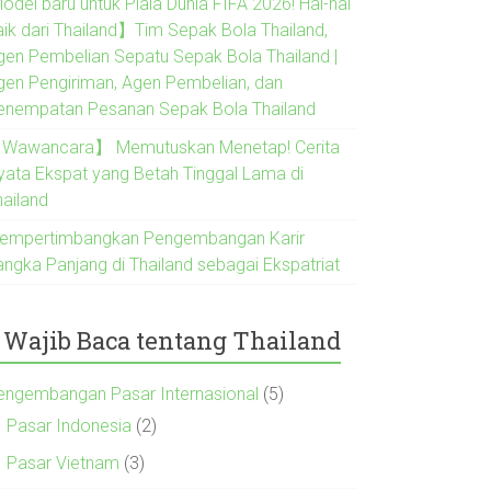
odel baru untuk Piala Dunia FIFA 2026! Hal-hal
aik dari Thailand】Tim Sepak Bola Thailand,
gen Pembelian Sepatu Sepak Bola Thailand |
gen Pengiriman, Agen Pembelian, dan
enempatan Pesanan Sepak Bola Thailand
Wawancara】 Memutuskan Menetap! Cerita
yata Ekspat yang Betah Tinggal Lama di
hailand
empertimbangkan Pengembangan Karir
angka Panjang di Thailand sebagai Ekspatriat
Wajib Baca tentang Thailand
engembangan Pasar Internasional
(5)
Pasar Indonesia
(2)
Pasar Vietnam
(3)