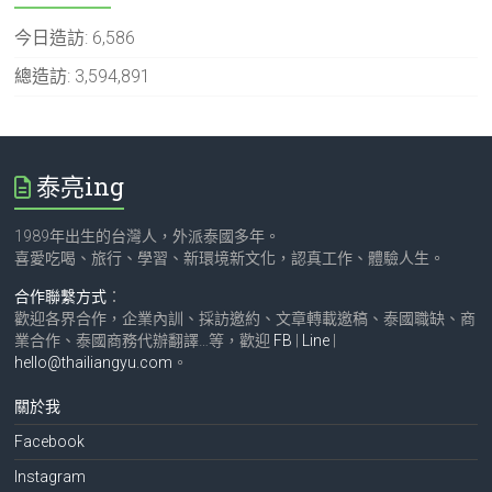
今日造訪:
6,586
總造訪:
3,594,891
泰亮ing
1989年出生的台灣人，外派泰國多年。
喜愛吃喝、旅行、學習、新環境新文化，認真工作、體驗人生。
合作聯繫方式
：
歡迎各界合作，企業內訓、採訪邀約、文章轉載邀稿、泰國職缺、商
業合作、泰國商務代辦翻譯…等，歡迎
FB
|
Line
|
hello@thailiangyu.com
。
關於我
Facebook
Instagram