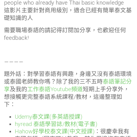
people who already have Thai basic knowledge
這影片主要針對商用級別，適合已經有簡單泰文基
礎知識的人
需要職場泰語的請記得訂閱加分享，也歡迎任何
feedback!
－－－－
題外話：對學習泰語有興趣，身邊又沒有泰語環境
或泰國老師教你嗎？除了
我的三不五時
泰語筆記分
享
及我的
工作泰語Youtube頻道
短期上手分享外，
想接觸更完整泰語系統課程/教材，這邊整理如
下：
Udemy泰文課(多英語授課)
hyread 泰語學習誌/教材(電子書)
Hahow好學校泰文課(中文授課)
：
很慶幸我有