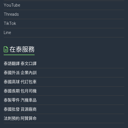
YouTube
Threads
TikTok
Line
在泰服務
泰語翻譯 泰文口譯
泰國外派 企業內訓
泰國高球 代訂包車
泰國長期 包月司機
泰製零件 汽機車品
泰國批發 貨源廠商
法刺預約 阿贊算命