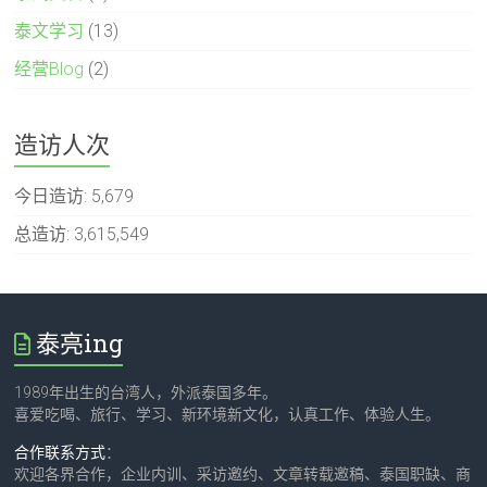
泰文学习
(13)
经营Blog
(2)
造访人次
今日造访:
5,679
总造访:
3,615,549
泰亮ing
1989年出生的台湾人，外派泰国多年。
喜爱吃喝、旅行、学习、新环境新文化，认真工作、体验人生。
合作联系方式
：
欢迎各界合作，企业内训、采访邀约、文章转载邀稿、泰国职缺、商