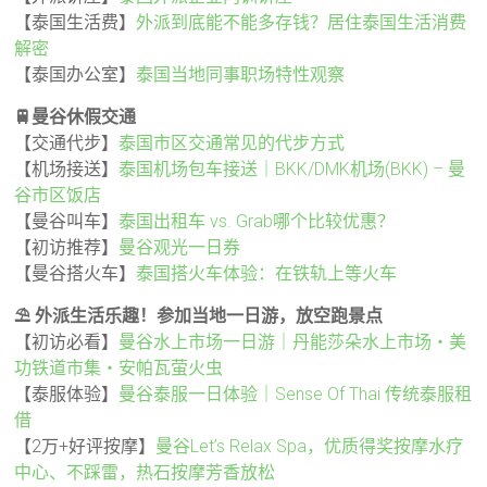
【泰国生活费】
外派到底能不能多存钱？居住泰国生活消费
解密
【泰国办公室】
泰国当地同事职场特性观察
🚆曼谷休假交通
【交通代步】
泰国市区交通常见的代步方式
【机场接送】
泰国机场包车接送｜BKK/DMK机场(BKK) – 曼
谷市区饭店
【曼谷叫车】
泰国出租车 vs. Grab哪个比较优惠？
【初访推荐】
曼谷观光一日券
【曼谷搭火车】
泰国搭火车体验：在铁轨上等火车
⛱️ 外派生活乐趣！参加当地一日游，放空跑景点
【初访必看】
曼谷水上市场一日游｜丹能莎朵水上市场・美
功铁道市集・安帕瓦萤火虫
【泰服体验】
曼谷泰服一日体验｜Sense Of Thai 传统泰服租
借
【2万+好评按摩】
曼谷Let’s Relax Spa，优质得奖按摩水疗
中心、不踩雷，热石按摩芳香放松