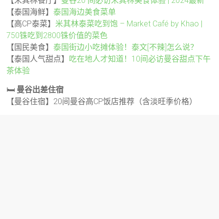
【米其林餐厅】
曼谷20 间必访米其林美食体验 | 2024最新
【泰国海鲜】
泰国海边美食菜单
【高CP泰菜】
米其林泰菜吃到饱 – Market Café by Khao |
750铢吃到2800铢价值的菜色
【国民美食】
泰国街边小吃摊体验！泰文[不辣]怎么说？
【泰国人气甜点】
吃在地人才知道！10间必访曼谷甜点下午
茶体验
🛏️
曼谷出差住宿
【曼谷住宿】20间曼谷高CP饭店推荐（含淡旺季价格）