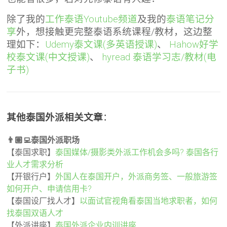
除了我的
工作泰语Youtube频道
及我的
泰语笔记分
享
外，想接触更完整泰语系统课程/教材，这边整
理如下：
Udemy泰文课(多英语授课)
、
Hahow好学
校泰文课(中文授课)
、
hyread 泰语学习志/教材(电
子书)
其他泰国外派相关文章
：
👨🏽‍💻泰国外派职场
【泰国求职】
泰国媒体/摄影类外派工作机会多吗? 泰国各行
业人才需求分析
【开银行户】
外国人在泰国开户，外派商务签、一般旅游签
如何开户、申请信用卡?
【泰国设厂找人才】
以面试官视角看泰国当地求职者，如何
找泰国双语人才
【外派讲座】
泰国外派企业内训讲座