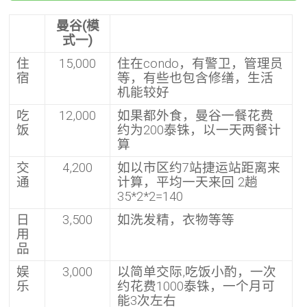
曼谷(模
式一)
住
15,000
住在condo，有警卫，管理员
宿
等，有些也包含修缮，生活
机能较好
吃
12,000
如果都外食，曼谷一餐花费
饭
约为200泰铢，以一天两餐计
算
交
4,200
如以市区约7站捷运站距离来
通
计算，平均一天来回 2趟
35*2*2=140
日
3,500
如洗发精，衣物等等
用
品
娱
3,000
以简单交际,吃饭小酌，一次
乐
约花费1000泰铢，一个月可
能3次左右