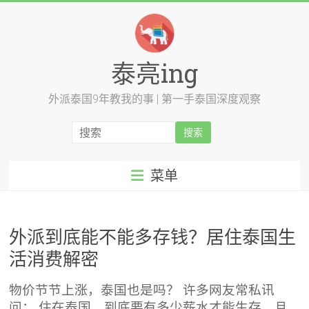
跳
至
内
容
泰亮ing
外派泰国9年教我的事 | 第一手泰国深度观察
菜单
外派到底能不能多存钱？居住泰国生
活消费解密
物价节节上涨，泰国也是吗？ 许多网友常私讯
问： 住在泰国，到底要有多少薪水才能生存，且