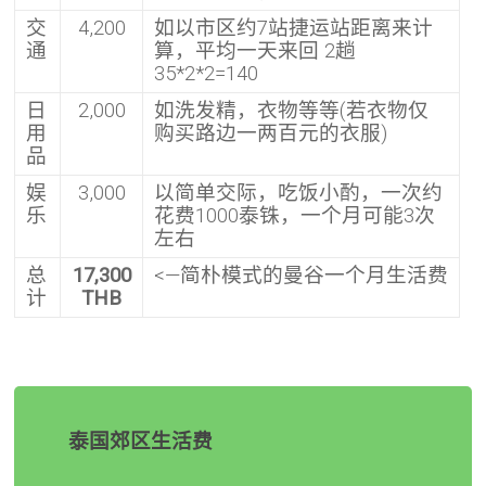
交
4,200
如以市区约7站捷运站距离来计
通
算，平均一天来回 2趟
35*2*2=140
日
2,000
如洗发精，衣物等等(若衣物仅
用
购买路边一两百元的衣服)
品
娱
3,000
以简单交际，吃饭小酌，一次约
乐
花费1000泰铢，一个月可能3次
左右
总
17,300
<—简朴模式的曼谷一个月生活费
计
THB
泰国郊区生活费