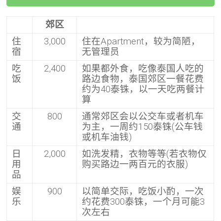
郊区
住
3,000
住在Apartment，较为简陋，
宿
无管理员
吃
2,400
如果都外食，吃像泰国人吃的
饭
路边食物，泰国郊区一餐花费
约为40泰铢，以一天吃两餐计
算
交
800
通常郊区会以公交车或者机车
通
为主，一周约150泰铢(公车钱
或机车油钱)
日
2,000
如洗发精，衣物等等(若衣物仅
用
购买路边一两百元的衣服)
品
娱
900
以简单交际，吃饭小酌，一次
乐
约花费300泰铢，一个月可能3
次左右