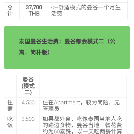
总
37,700
<—舒适模式的曼谷一个月生
计
THB
活费
泰国曼谷生活费：曼谷都会模式二（公
寓．简朴版）
曼谷
(模式
二)
住
4,500
住在Apartment，较为简陋，无
宿
管理员
吃
3,600
如果都外食，吃像泰国当地人吃
饭
的路边食物，曼谷当地一餐花费
约为60泰铢，以一天吃两餐计算