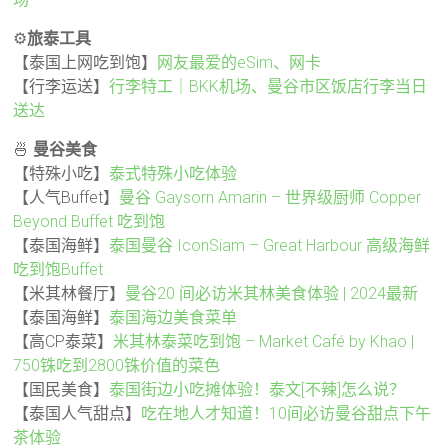
⚙️
旅泰工具
【泰国上网吃到饱】
网友最爱的eSim、网卡
【行李运送】
行李特工｜BKK机场、曼谷市区饭店行李当日
送达
🍜
曼谷美食
【特殊小吃】
泰式特殊小吃体验
【人气Buffet】
曼谷 Gaysorn Amarin – 世界级厨师 Copper
Beyond Buffet 吃到饱
【泰国海鲜】
泰国曼谷 IconSiam – Great Harbour 高级海鲜
吃到饱Buffet
【米其林餐厅】
曼谷20 间必访米其林美食体验 | 2024最新
【泰国海鲜】
泰国海边美食菜单
【高CP泰菜】
米其林泰菜吃到饱 – Market Café by Khao |
750铢吃到2800铢价值的菜色
【国民美食】
泰国街边小吃摊体验！泰文[不辣]怎么说？
【泰国人气甜点】
吃在地人才知道！10间必访曼谷甜点下午
茶体验