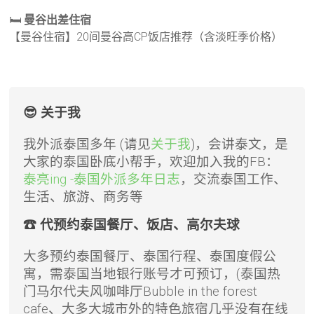
🛏️
曼谷出差住宿
【曼谷住宿】20间曼谷高CP饭店推荐（含淡旺季价格）
😎 关于我
我外派泰国多年 (请见
关于我
)，会讲泰文，是
大家的泰国卧底小帮手，欢迎加入我的FB：
泰亮ing -泰国外派多年日志
，交流泰国工作、
生活、旅游、商务等
☎ 代预约泰国餐厅、饭店、高尔夫球
大多预约泰国餐厅、泰国行程、泰国度假公
寓，需泰国当地银行账号才可预订，(泰国热
门马尔代夫风咖啡厅Bubble in the forest
cafe、大多大城市外的特色旅宿几乎没有在线