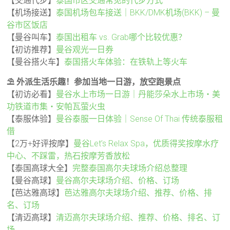
【交通代步】
泰国市区交通常见的代步方式
【机场接送】
泰国机场包车接送｜BKK/DMK机场(BKK) – 曼
谷市区饭店
【曼谷叫车】
泰国出租车 vs. Grab哪个比较优惠？
【初访推荐】
曼谷观光一日券
【曼谷搭火车】
泰国搭火车体验：在铁轨上等火车
⛱️ 外派生活乐趣！参加当地一日游，放空跑景点
【初访必看】
曼谷水上市场一日游｜丹能莎朵水上市场・美
功铁道市集・安帕瓦萤火虫
【泰服体验】
曼谷泰服一日体验｜Sense Of Thai 传统泰服租
借
【2万+好评按摩】
曼谷Let’s Relax Spa，优质得奖按摩水疗
中心、不踩雷，热石按摩芳香放松
【泰国高球大全】
完整泰国高尔夫球场介绍总整理
【曼谷高球】
曼谷高尔夫球场介绍、价格、订场
【芭达雅高球】
芭达雅高尔夫球场介绍、推荐、价格、排
名、订场
【清迈高球】
清迈高尔夫球场介绍、推荐、价格、排名、订
场