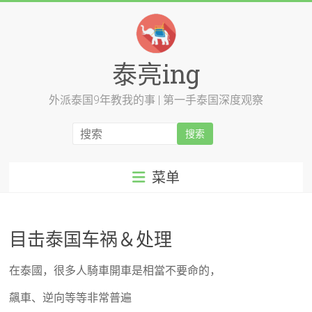
跳
至
内
容
泰亮ing
外派泰国9年教我的事 | 第一手泰国深度观察
菜单
目击泰国车祸＆处理
在泰國，很多人騎車開車是相當不要命的，
飆車、逆向等等非常普遍