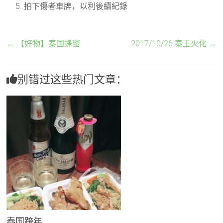
拍下傷者車牌，以利後續紀錄
←
【好物】泰国蜂蜜
2017/10/26 泰王火化
→
别错过这些热门文章：
泰国跨年