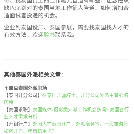
符、找泰国员工的工作曝光管道有哪些、让您把职
缺Post到对的泰国当地工作征人管道、如何增加合
适面试者投递的机会。
企业到泰国设厂、泰国参展，需要找泰国找人才的
有效方法，欢迎
脸书
联系我
。
其他泰国外派相关文章
：
👨🏽‍💻泰国外派职场
【泰国开分公司】
在泰国开疆辟土，开分公司外派主管心路
历程
【泰国求职】
泰国媒体/摄影类外派工作机会多吗? 泰国各行
业人才需求分析
【开银行户】
外国人在泰国开户，外派商务签、一般旅游签
如何开户、申请信用卡?