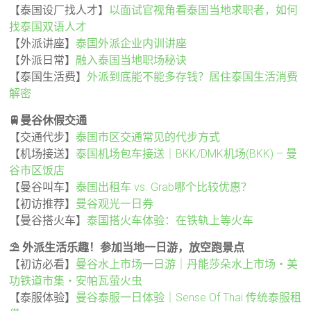
【泰国设厂找人才】
以面试官视角看泰国当地求职者，如何
找泰国双语人才
【外派讲座】
泰国外派企业内训讲座
【外派日常】
融入泰国当地职场秘诀
【泰国生活费】
外派到底能不能多存钱？居住泰国生活消费
解密
🚆曼谷休假交通
【交通代步】
泰国市区交通常见的代步方式
【机场接送】
泰国机场包车接送｜BKK/DMK机场(BKK) – 曼
谷市区饭店
【曼谷叫车】
泰国出租车 vs. Grab哪个比较优惠？
【初访推荐】
曼谷观光一日券
【曼谷搭火车】
泰国搭火车体验：在铁轨上等火车
⛱️ 外派生活乐趣！参加当地一日游，放空跑景点
【初访必看】
曼谷水上市场一日游｜丹能莎朵水上市场・美
功铁道市集・安帕瓦萤火虫
【泰服体验】
曼谷泰服一日体验｜Sense Of Thai 传统泰服租