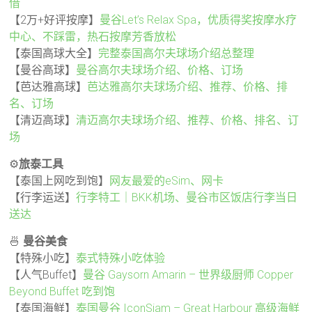
借
【2万+好评按摩】
曼谷Let’s Relax Spa，优质得奖按摩水疗
中心、不踩雷，热石按摩芳香放松
【泰国高球大全】
完整泰国高尔夫球场介绍总整理
【曼谷高球】
曼谷高尔夫球场介绍、价格、订场
【芭达雅高球】
芭达雅高尔夫球场介绍、推荐、价格、排
名、订场
【清迈高球】
清迈高尔夫球场介绍、推荐、价格、排名、订
场
⚙️
旅泰工具
【泰国上网吃到饱】
网友最爱的eSim、网卡
【行李运送】
行李特工｜BKK机场、曼谷市区饭店行李当日
送达
🍜
曼谷美食
【特殊小吃】
泰式特殊小吃体验
【人气Buffet】
曼谷 Gaysorn Amarin – 世界级厨师 Copper
Beyond Buffet 吃到饱
【泰国海鲜】
泰国曼谷 IconSiam – Great Harbour 高级海鲜