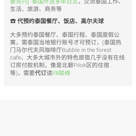
泰亮ing -泰国外派多年日志
，交流泰国工作、
生活、旅游、商务等
☎ 代预约泰国餐厅、饭店、高尔夫球
大多预约泰国餐厅、泰国行程、泰国度假公
寓，需泰国当地银行账号才可预订，(泰国热
门马尔代夫风咖啡厅Bubble in the forest
cafe、大多大城市外的特色旅宿几乎没有在线
订房付款机制，像是北碧Pilok区的住宿…
请
FB联络
等)，需要
代订