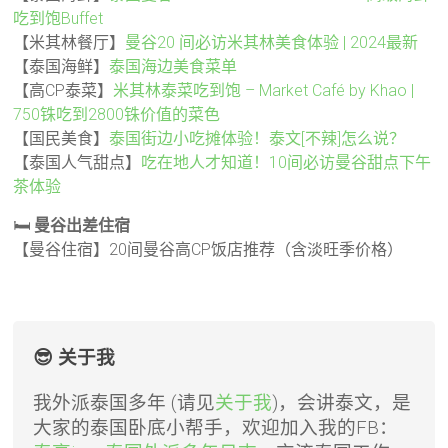
吃到饱Buffet
【米其林餐厅】
曼谷20 间必访米其林美食体验 | 2024最新
【泰国海鲜】
泰国海边美食菜单
【高CP泰菜】
米其林泰菜吃到饱 – Market Café by Khao |
750铢吃到2800铢价值的菜色
【国民美食】
泰国街边小吃摊体验！泰文[不辣]怎么说？
【泰国人气甜点】
吃在地人才知道！10间必访曼谷甜点下午
茶体验
🛏️
曼谷出差住宿
【曼谷住宿】20间曼谷高CP饭店推荐（含淡旺季价格）
😎 关于我
我外派泰国多年 (请见
关于我
)，会讲泰文，是
大家的泰国卧底小帮手，欢迎加入我的FB：