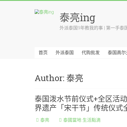
跳
至
泰亮ing
内
容
外派泰国9年教我的事 | 第一手泰
首页
外派泰国
代购批发
泰国高尔
Author:
泰亮
泰国泼水节前仪式+全区活
界遗产「宋干节」传统仪式
泰亮
泰國當地 生活點滴