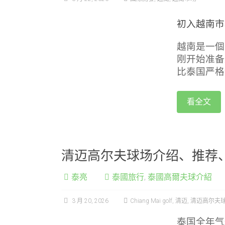
初入越南市
越南是一個
刚开始准备
比泰国严格
看全文
清迈高尔夫球场介绍、推荐、
泰亮
泰國旅行
,
泰國高爾夫球介紹
3 月 20, 2026
Chiang Mai golf
,
清迈
,
清迈高尔夫
泰国全年气