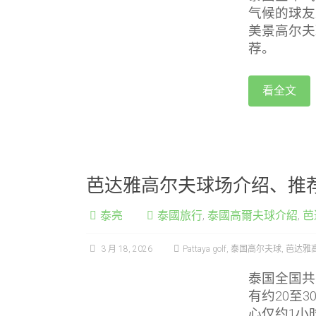
气候的球友
美景高尔夫
荐。
看全文
芭达雅高尔夫球场介绍、推
泰亮
泰國旅行
,
泰國高爾夫球介紹
,
芭
3 月 18, 2026
Pattaya golf
,
泰国高尔夫球
,
芭达雅
泰国全国共
有约20至
心仅约1小