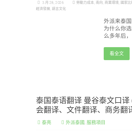
3 月 28, 2026
勞動力成本
,
南向
,
商業環境
,
國家比
經濟發展
,
語言文化
外派来泰国
为什么你选
么多年后，
看全文
泰国泰语翻译 曼谷泰文口译 
会翻译、文件翻译、商务翻
泰亮
外派泰國
,
服務項目