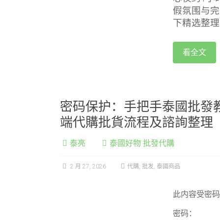
假氛围与完
下精选整理
看全文
密码保护：手把手泰國批發
端代購批貨流程及諮詢整理
泰亮
泰國好物 批發代購
2 月 27, 2026
代購
,
批发
,
泰國商品
此内容受密
密码：