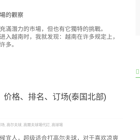
場的觀察
充滿潛力的市場，但也有它獨特的挑戰。
进入越南时，我就发现：越南在许多规定上，
许多。
价格、排名、订场(泰国北部)
球场
,
高尔夫球
,
高爾夫球場代訂
,
高球場
候宜人，超级适合打高尔夫球，对于喜欢凉爽