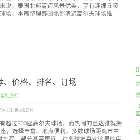
来说，泰国北部清迈风景优美，享有连绵丘陵
球场，本篇整理泰国北部清迈高尔夫球场推
荐、价格、排名、订场
達雅旅行
【
高尔夫球
,
芭达雅高球
国
F
有超过300座高尔夫球场，而热闹的芭达雅就拥
30座，选择丰富、地点便利，多数球场距离市中
时车程，部分甚至更近。许多球友喜欢这里的度