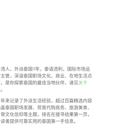
台湾人，外派泰国9年，泰语流利，国际市场运
营主管，深谙泰国职场文化、商业、在地生活点
滴，是你探索泰国的最佳当地伙伴，请见
关于
我
。
多年来记录了外派生活经验，超过百篇精选内容
涵盖泰国职场发展、贸易代购商务、旅游美食、
日常文化信仰等主题，排名在搜寻结果第一页，
为读者提供可靠实用的泰国第一手信息。