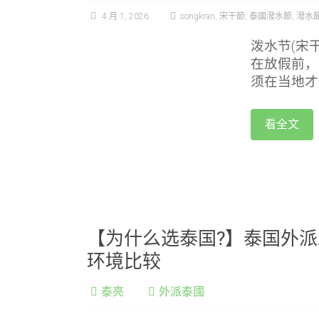
4 月 1, 2026
songkran
,
宋干節
,
泰國潑水節
,
潑水
泼水节(宋
在放假前，
须在当地才
看全文
【为什么选泰国?】泰国外
环境比较
泰亮
外派泰國