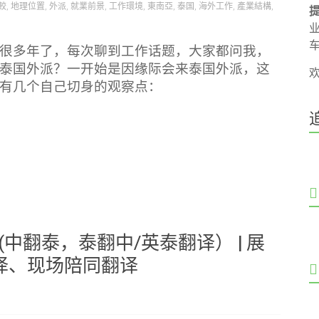
較
,
地理位置
,
外派
,
就業前景
,
工作環境
,
東南亞
,
泰国
,
海外工作
,
產業結構
,
很多年了，每次聊到工作话题，大家都问我，
泰国外派？一开始是因缘际会来泰国外派，这
有几个自己切身的观察点：
(中翻泰，泰翻中/英泰翻译） | 展
译、现场陪同翻译