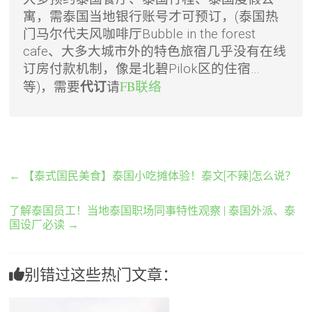
寓，需泰国当地银行账号才可预订，(泰国热
门马尔代夫风咖啡厅Bubble in the forest
cafe、大多大城市外的特色旅宿几乎没有在线
订房付款机制，像是北碧Pilok区的住宿…
请
FB联络
等)，需要
代订
←
【泰式国民美食】泰国小吃摊体验！泰文[不辣]怎么说？
了解泰国员工！当地泰国职场同事特性观察 | 泰国外派、泰
国设厂必读
→
别错过这些热门文章：