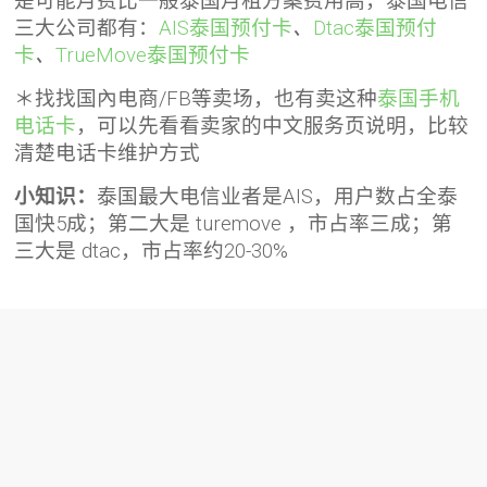
是可能月费比一般泰国月租方案费用高，泰国电信
三大公司都有：
AIS泰国预付卡
、
Dtac泰国预付
卡
、
TrueMove泰国预付卡
＊找找国內电商/FB等卖场，也有卖这种
泰国手机
电话卡
，可以先看看卖家的中文服务页说明，比较
清楚电话卡维护方式
小知识：
泰国最大电信业者是AIS，用户数占全泰
国快5成；第二大是 turemove ，市占率三成；第
三大是 dtac，市占率约20-30%