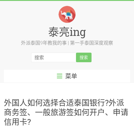
跳
至
内
容
泰亮ing
外派泰国9年教我的事 | 第一手泰国深度观察
菜单
外国人如何选择合适泰国银行?外派
商务签、一般旅游签如何开户、申请
信用卡?