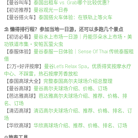
【曼谷叫车】
泰国出租车 vs. Grab哪个比较优惠？
【初访推荐】
曼谷观光一日券
【曼谷搭火车】
泰国搭火车体验：在铁轨上等火车
⛱️ 懒得排行程？参加当地一日游，还可以多跑几个景点
【初访必看】
曼谷水上市场一日游｜丹能莎朵水上市场・美
功铁道市集・安帕瓦萤火虫
【泰服体验】
曼谷泰服一日体验｜Sense Of Thai 传统泰服租
借
【2万+好评按摩】
曼谷Let’s Relax Spa，优质得奖按摩水疗
中心、不踩雷，热石按摩芳香放松
【泰国高球大全】
完整泰国高尔夫球场介绍总整理
【曼谷高球】
曼谷高尔夫球场介绍、价格、订场
【芭达雅高球】
芭达雅高尔夫球场介绍、推荐、价格、排
名、订场
【清迈高球】
清迈高尔夫球场介绍、推荐、价格、排名、订
场
【华欣高球】
华欣高球场介绍、推荐、价格、排名、订场
⚙️
旅泰工具