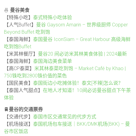
🍜
曼谷美食
【特殊小吃】
泰式特殊小吃体验
【人气Buffet】
曼谷 Gaysorn Amarin – 世界级厨师 Copper
Beyond Buffet 吃到饱
【泰国海鲜】
泰国曼谷 IconSiam – Great Harbour 高级海鲜
吃到饱Buffet
【米其林餐厅】
曼谷20 间必访米其林美食体验 | 2024最新
【泰国海鲜】
泰国海边美食菜单
【高CP泰菜】
米其林泰菜吃到饱 – Market Café by Khao |
750铢吃到2800铢价值的菜色
【国民美食】
泰国街边小吃摊体验！泰文[不辣]怎么说？
【泰国人气甜点】
在地人才知道！10间必访曼谷甜点下午茶
体验
🚆曼谷的交通票券
【交通代步】
泰国市区交通常见的代步方式
【机场接送】
泰国机场包车接送｜BKK/DMK机场(BKK) – 曼
谷市区饭店