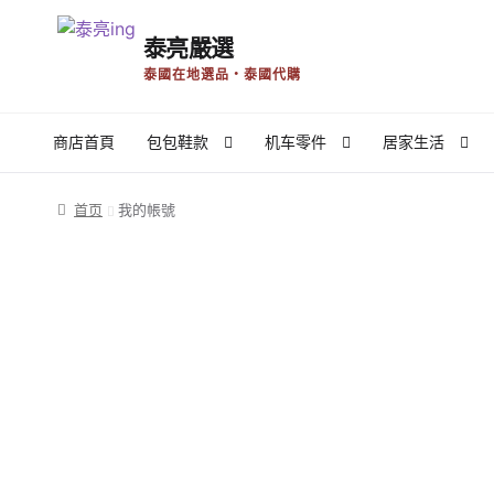
泰亮嚴選
Skip
Skip
泰國在地選品・泰國代購
to
to
navigation
content
商店首頁
包包鞋款
机车零件
居家生活
首页
Register
Register
使用条款
商店
我的帳號
推廣者
首页
我的帳號
泰國外派生活
泰國工作商業
泰国新闻
泰好吃Local Foo
隐私权政策与免责声明