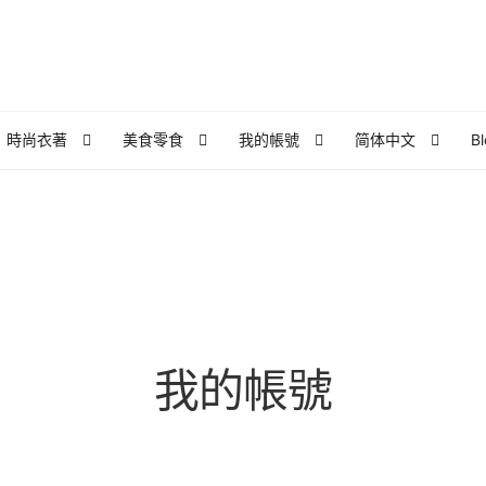
時尚衣著
美食零食
我的帳號
简体中文
B
頁面
泰亮团队
泰國外派企業內訓課程｜索取課程大綱，諮詢單
d
泰式生活
漫步泰國私房景點
結帳
联络
訂閱泰亮ing
購物車
我的帳號