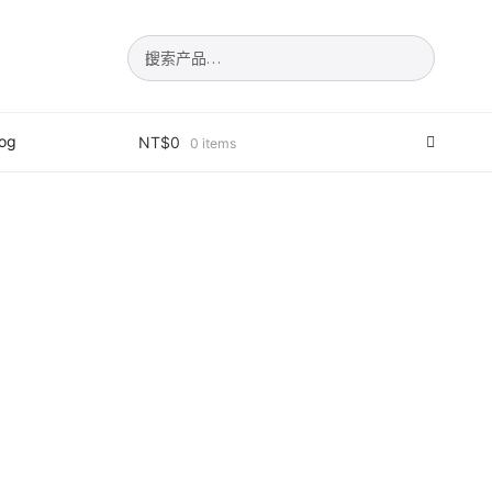
搜
搜
索：
索
log
NT$
0
0 items
填表