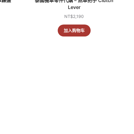
車鍊盤
泰國機車零件代購 – 煞車把手 Clutch
Lever
NT$
2,190
加入购物车