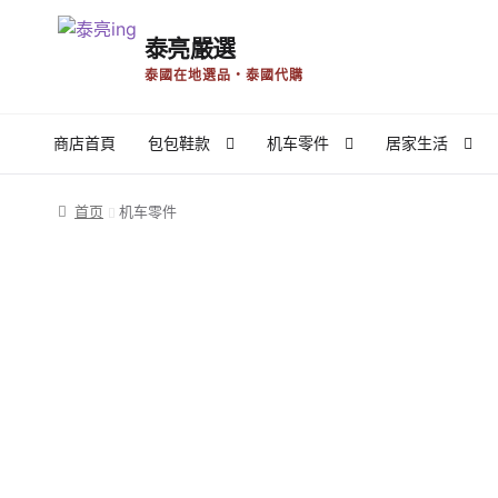
泰亮嚴選
Skip
Skip
泰國在地選品・泰國代購
to
to
navigation
content
商店首頁
包包鞋款
机车零件
居家生活
首页
Register
Register
使用条款
商店
我的帳號
推廣者
首页
机车零件
泰國外派生活
泰國工作商業
泰国新闻
泰好吃Local Foo
隐私权政策与免责声明