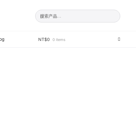
搜
搜
索：
索
log
NT$
0
0 items
填表