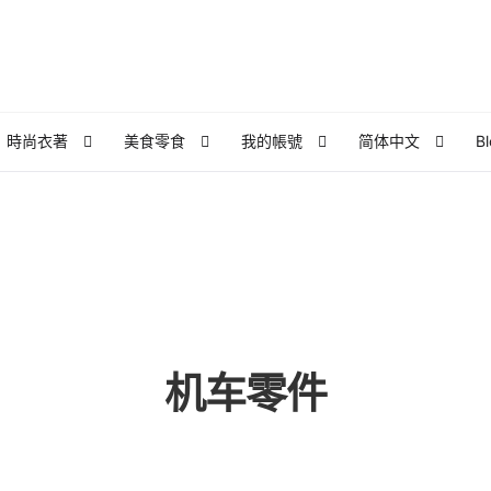
時尚衣著
美食零食
我的帳號
简体中文
B
頁面
泰亮团队
泰國外派企業內訓課程｜索取課程大綱，諮詢單
d
泰式生活
漫步泰國私房景點
結帳
联络
訂閱泰亮ing
購物車
机车零件