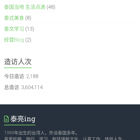
泰国当地 生活点滴
(48)
泰式美食
(8)
泰文学习
(13)
经营Blog
(2)
造访人次
今日造访:
2,188
总造访:
3,604,114
泰亮ing
1989年出生的台湾人，外派泰国多年。
喜爱吃喝、旅行、学习、新环境新文化，认真工作、体验人生。