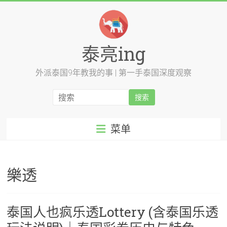
跳
至
内
容
泰亮ing
外派泰国9年教我的事 | 第一手泰国深度观察
菜单
樂透
泰国人也疯乐透Lottery (含泰国乐透