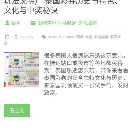
玩法说明)｜泰国彩券历史与特色、
文化与中奖秘诀
泰亮
泰國當地 生活點滴
,
外派泰國
6 月 30, 2025
lottery
,
Thailottery
,
明牌
,
樂透
,
樂透開獎
,
泰國樂
透
很多泰国人很疯迷乐透这玩意儿，
在捷运站口或夜市等各地都买得
到！泰国乐透怎么玩，带你来看看
泰国彩卷的蕴含独特文化与历史，
来泰国玩顺便买一张试手气，发财
致富。
看全文