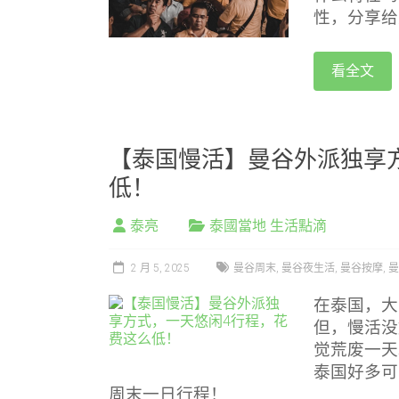
性，分享给
看全文
【泰国慢活】曼谷外派独享
低！
泰亮
泰國當地 生活點滴
2 月 5, 2025
曼谷周末
,
曼谷夜生活
,
曼谷按摩
,
曼
在泰国，大
但，慢活没
觉荒废一天
泰国好多可
周末一日行程！