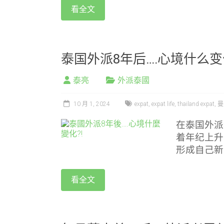
看全文
泰国外派8年后….心境什么变化
泰亮
外派泰國
10 月 1, 2024
expat
,
expat life
,
thailand expat
,
曼
在泰国外派
着年纪上升
形成自己新
看全文