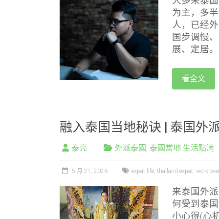
大多来泰国
为主，多半
人，已经外
国步调慢、
展、定居。
看全文
融入泰国当地秘诀 | 泰国外
泰亮
外派泰國
,
泰國當地 生活點滴
5 月 21, 2026
expat life
,
thailand expat
,
work ove
来泰国外派
何受到泰国
小心得(心机X