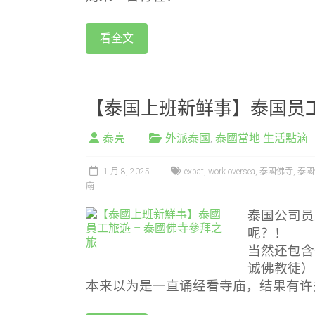
看全文
【泰国上班新鲜事】泰国员工
泰亮
外派泰國
,
泰國當地 生活點滴
1 月 8, 2025
expat
,
work oversea
,
泰國佛寺
,
泰國
廟
泰国公司员
呢？！
当然还包含
诚佛教徒）
本来以为是一直诵经看寺庙，结果有许