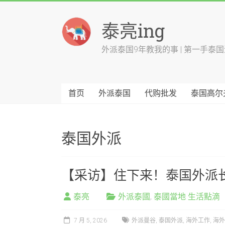
跳
至
泰亮ing
内
容
外派泰国9年教我的事 | 第一手泰
首页
外派泰国
代购批发
泰国高尔
泰国外派
【采访】住下来！泰国外派
泰亮
外派泰國
,
泰國當地 生活點滴
7 月 5, 2026
外派曼谷
,
泰国外派
,
海外工作
,
海外