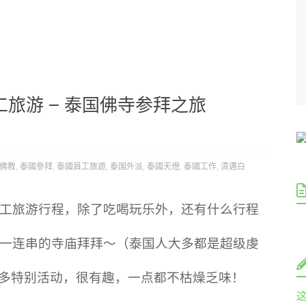
旅游 – 泰国佛寺参拜之旅
佛教
,
泰國參拜
,
泰國員工旅遊
,
泰国外派
,
泰國天燈
,
泰國工作
,
清邁白
工旅游行程，除了吃喝玩乐外，还有什么行程
一连串的寺庙拜拜～（泰国人大多都是超级虔
多特别活动，很有趣，一点都不枯燥乏味！