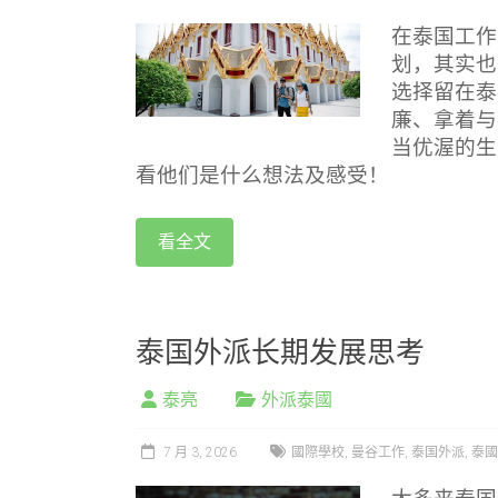
在泰国工作
划，其实也
选择留在泰
廉、拿着与
当优渥的生
看他们是什么想法及感受！
看全文
泰国外派长期发展思考
泰亮
外派泰國
7 月 3, 2026
國際學校
,
曼谷工作
,
泰国外派
,
泰國