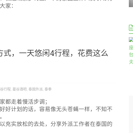
大家：
方式，一天悠闲4行程，花费这么
谷行程
,
曼谷酒吧
,
泰国外派
,
泰拳
家都走着慢活步调；
好好计划的话，容易像无头苍蝇一样，不知不
。
以充实放松的去处，分享外派工作者在泰国的