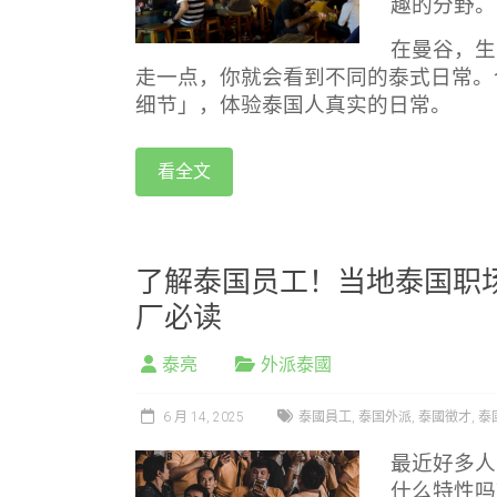
趣的分野。
在曼谷，生
走一点，你就会看到不同的泰式日常。
细节」，体验泰国人真实的日常。
看全文
了解泰国员工！当地泰国职场
厂必读
泰亮
外派泰國
6 月 14, 2025
泰國員工
,
泰国外派
,
泰國徵才
,
泰
最近好多人
什么特性吗