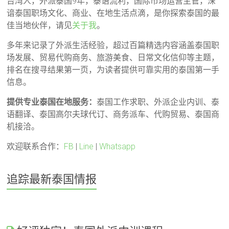
台湾人，外派泰国9年，泰语流利，国际市场运营主管，深
谙泰国职场文化、商业、在地生活点滴，是你探索泰国的最
佳当地伙伴，请见
关于我
。
多年来记录了外派生活经验，超过百篇精选内容涵盖泰国职
场发展、贸易代购商务、旅游美食、日常文化信仰等主题，
排名在搜寻结果第一页，为读者提供可靠实用的泰国第一手
信息。
提供专业泰国在地服务：
泰国工作求职、外派企业内训、泰
语翻译、泰国高尔夫球代订、商务派车、代购贸易、泰国商
机接洽。
欢迎联系合作：
FB
|
Line
|
Whatsapp
追踪最新泰国情报