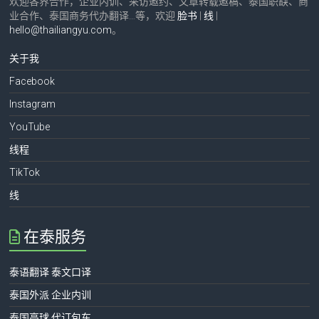
欢迎各界合作，企业内训、采访邀约、文章转载邀稿、泰国职缺、商
业合作、泰国商务代办翻译…等，欢迎
脸书
|
线
|
hello@thailiangyu.com
。
关于我
Facebook
Instagram
YouTube
线程
TikTok
线
在泰服务
泰语翻译 泰文口译
泰国外派 企业内训
泰国高球 代订包车