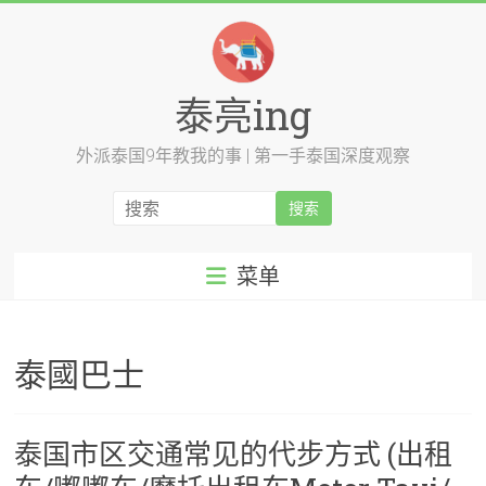
跳
至
内
容
泰亮ing
外派泰国9年教我的事 | 第一手泰国深度观察
菜单
泰國巴士
泰国市区交通常见的代步方式 (出租