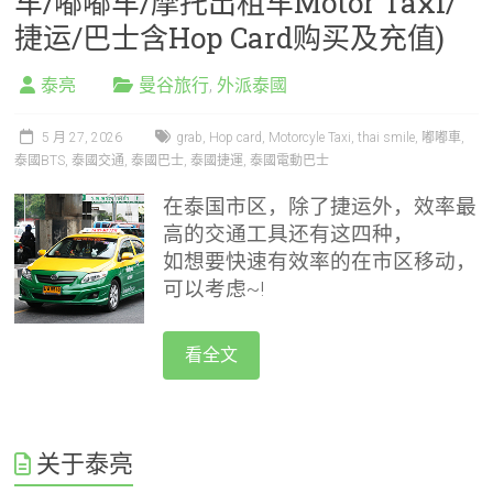
车/嘟嘟车/摩托出租车Motor Taxi/
捷运/巴士含Hop Card购买及充值)
泰亮
曼谷旅行
,
外派泰國
5 月 27, 2026
grab
,
Hop card
,
Motorcyle Taxi
,
thai smile
,
嘟嘟車
,
泰國BTS
,
泰國交通
,
泰國巴士
,
泰國捷運
,
泰國電動巴士
在泰国市区，除了捷运外，效率最
高的交通工具还有这四种，
如想要快速有效率的在市区移动，
可以考虑~!
看全文
关于泰亮