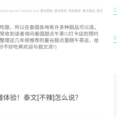
ailand dessert
,
thailand food
,
曼谷甜點
,
曼谷美食
,
泰国美食
,
泰式甜品
,
泰式
吃甜，所以在泰国各地有许多种甜品可以选，
常收到读者询问泰国甜点午茶IG打卡店的预约
整理这几年很推荐的曼谷甜点蛋糕午茶店，给
(好不好吃再欢迎与我交流!!)
体验！泰文[不辣]怎么说？