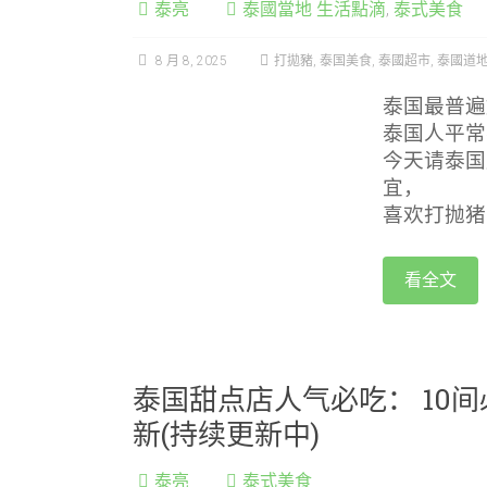
泰亮
泰國當地 生活點滴
,
泰式美食
8 月 8, 2025
打拋豬
,
泰国美食
,
泰國超市
,
泰國道
泰国最普遍
泰国人平常
今天请泰国
宜，
喜欢打抛猪
看全文
泰国甜点店人气必吃： 10间必
新(持续更新中)
泰亮
泰式美食