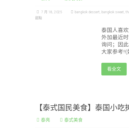
7 月 18, 2025
bangkok dessert
,
bangkok sweet
,
th
甜點
泰国人喜欢
外加最近时
询问；因此
大家参考!!
看全文
【泰式国民美食】泰国小吃摊
泰亮
泰式美食