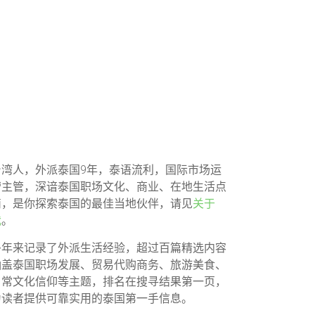
台湾人，外派泰国9年，泰语流利，国际市场运
营主管，深谙泰国职场文化、商业、在地生活点
滴，是你探索泰国的最佳当地伙伴，请见
关于
我
。
多年来记录了外派生活经验，超过百篇精选内容
涵盖泰国职场发展、贸易代购商务、旅游美食、
日常文化信仰等主题，排名在搜寻结果第一页，
为读者提供可靠实用的泰国第一手信息。