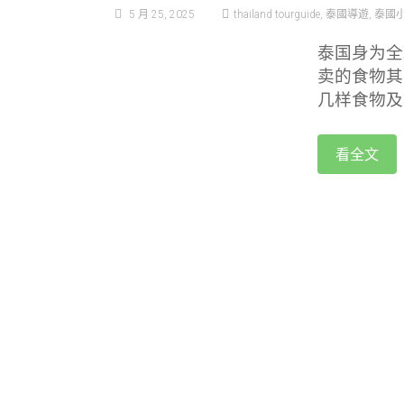
5 月 25, 2025
thailand tourguide
,
泰國導遊
,
泰國
泰国身为全
卖的食物其
几样食物及
看全文