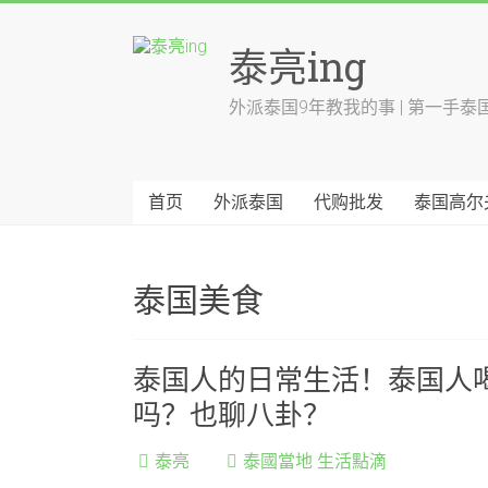
跳
至
泰亮ing
内
容
外派泰国9年教我的事 | 第一手泰
首页
外派泰国
代购批发
泰国高尔
泰国美食
泰国人的日常生活！泰国人
吗？也聊八卦？
泰亮
泰國當地 生活點滴