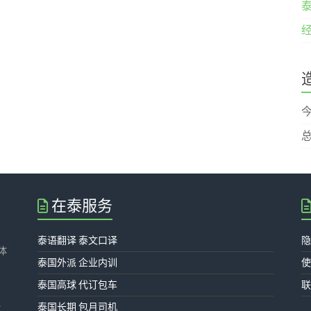
经
总
在泰服务
泰语翻译 泰文口译
体
泰国外派 企业内训
泰国高球 代订包车
、
泰国长期 包月司机