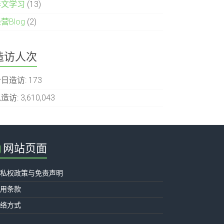
泰文学习
(13)
营Blog
(2)
造访人次
今日造访:
173
造访:
3,610,043
网站页面
隐私权政策与免责声明
使用条款
联络方式