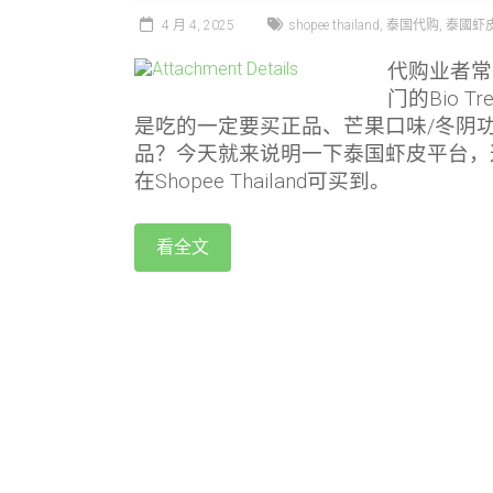
4 月 4, 2025
shopee thailand
,
泰国代购
,
泰國虾皮S
代购业者常
门的Bio T
是吃的一定要买正品、芒果口味/冬阴功
品？今天就来说明一下泰国虾皮平台，
在Shopee Thailand可买到。
看全文