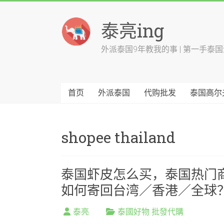
跳
至
泰亮ing
内
容
外派泰国9年教我的事 | 第一手泰
首页
外派泰国
代购批发
泰国高尔
shopee thailand
泰国虾皮怎么买，泰国热门商品代
如何寄回台湾／香港／全球
泰亮
泰國好物 批發代購