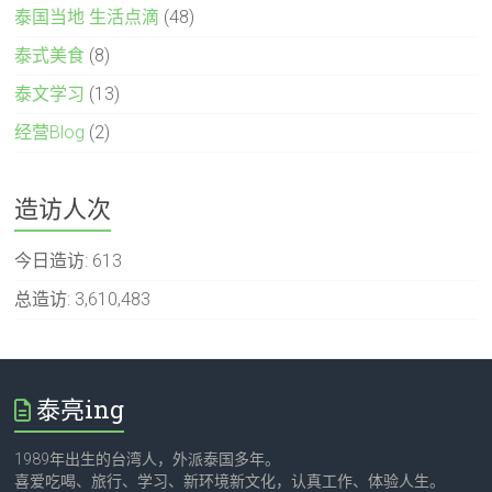
泰国当地 生活点滴
(48)
泰式美食
(8)
泰文学习
(13)
经营Blog
(2)
造访人次
今日造访:
613
总造访:
3,610,483
泰亮ing
1989年出生的台湾人，外派泰国多年。
喜爱吃喝、旅行、学习、新环境新文化，认真工作、体验人生。