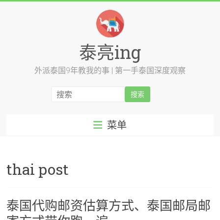
跳
至
内
容
泰亮ing
外派泰国9年教我的事 | 第一手泰国深度观察
菜单
thai post
泰国代购邮资估算方式、泰国邮局邮