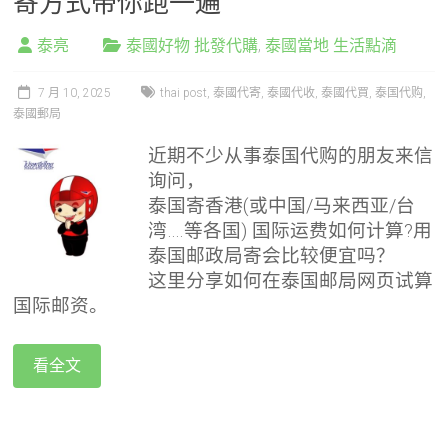
寄方式带你跑一遍
泰亮
泰國好物 批發代購
,
泰國當地 生活點滴
7 月 10, 2025
thai post
,
泰國代寄
,
泰國代收
,
泰國代買
,
泰国代购
,
泰國郵局
近期不少从事泰国代购的朋友来信
询问，
泰国寄香港(或中国/马来西亚/台
湾….等各国) 国际运费如何计算?用
泰国邮政局寄会比较便宜吗？
这里分享如何在泰国邮局网页试算
国际邮资。
看全文