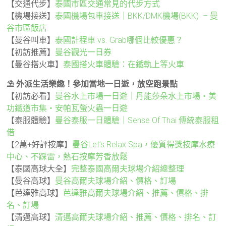
【交通代步】
泰國市區交通常見的代步方式
【機場接送】
泰國機場包車接送｜BKK/DMK機場(BKK) – 曼
谷市區飯店
【曼谷叫車】
泰國計程車 vs. Grab哪個比較優惠？
【初訪推薦】
曼谷觀光一日券
【曼谷搭火車】
泰國搭火車體驗：在鐵軌上等火車
⛱️ 外派生活樂趣！參加當地一日遊，放空跑景點
【初訪必看】
曼谷水上市場一日遊｜丹能莎朵水上市場・美
功鐵道市集・安帕瓦螢火蟲一日遊
【泰服體驗】
曼谷泰服一日體驗｜Sense Of Thai 傳統泰服租
借
【2萬+好評按摩】
曼谷Let’s Relax Spa，優質得獎按摩水療
中心、不踩雷，熱石按摩芳香放鬆
【泰國高球大全】
完整泰國高爾夫球場介紹總整理
【曼谷高球】
曼谷高爾夫球場介紹、價格、訂場
【芭達雅高球】
芭達雅高爾夫球場介紹、推薦、價格、排
名、訂場
【清邁高球】
清邁高爾夫球場介紹、推薦、價格、排名、訂