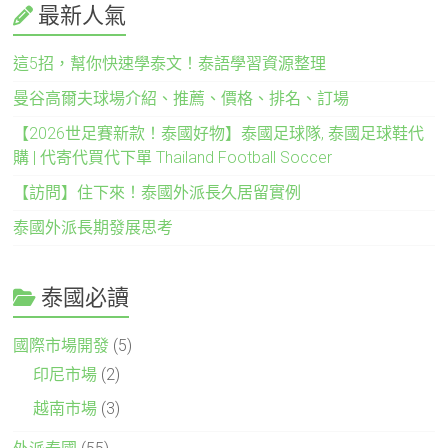
最新人氣
這5招，幫你快速學泰文！泰語學習資源整理
曼谷高爾夫球場介紹、推薦、價格、排名、訂場
【2026世足賽新款！泰國好物】泰國足球隊, 泰國足球鞋代
購 | 代寄代買代下單 Thailand Football Soccer
【訪問】住下來！泰國外派長久居留實例
泰國外派長期發展思考
泰國必讀
國際市場開發
(5)
印尼市場
(2)
越南市場
(3)