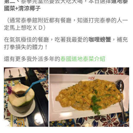
第二、
泰拳完當然要去大吃大喝，本日選擇
道地泰
國菜+清涼椰子
（通常泰拳館附近都有餐廳，知道打完泰拳的人一
定馬上想吃ＸＤ）
在氣氛極佳的餐廳，吃著我最愛的
咖哩螃蟹
，補充
打拳損失的體力！
還有更多我外派多年的
泰國道地泰菜介紹