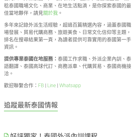
稔泰國職場文化、商業、在地生活點滴，是你探索泰國的最
佳當地夥伴，請見
關於我
。
多年來記錄外派生活經驗，超過百篇精選內容，涵蓋泰國職
場發展、貿易代購商務、旅遊美食、日常文化信仰等主題，
排名在搜尋結果第一頁，為讀者提供可靠實用的泰國第一手
資訊。
提供專業泰國在地服務：
泰國工作求職、外派企業內訓、泰
語翻譯、泰國高球代訂、商務派車、代購貿易、泰國商機接
洽。
歡迎聯繫合作：
FB
|
Line
|
Whatsapp
追蹤最新泰國情報
好評獨家！泰國外派內訓課程