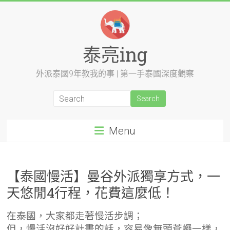
Skip
to
content
泰亮ing
外派泰國9年教我的事 | 第一手泰國深度觀察
Menu
【泰國慢活】曼谷外派獨享方式，一
天悠閒4行程，花費這麼低！
在泰國，大家都走著慢活步調；
但，慢活沒好好計畫的話，容易像無頭蒼蠅一樣，