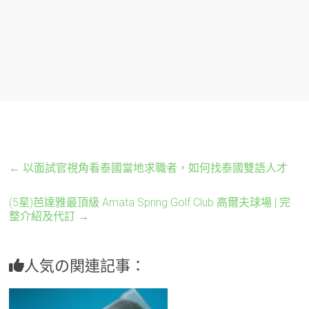
←
以面試官視角看泰國當地求職者，如何找泰國雙語人才
(5星)芭達雅最頂級 Amata Spring Golf Club 高爾夫球場 | 完
整介紹及代訂
→
人気の関連記事：