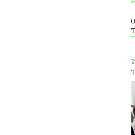
W
O
T
T