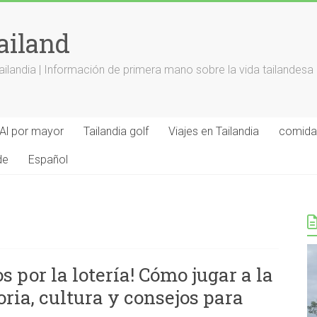
ailand
landia | Información de primera mano sobre la vida tailandesa
Al por mayor
Tailandia golf
Viajes en Tailandia
comida 
de
Español
s por la lotería! Cómo jugar a la
ria, cultura y consejos para