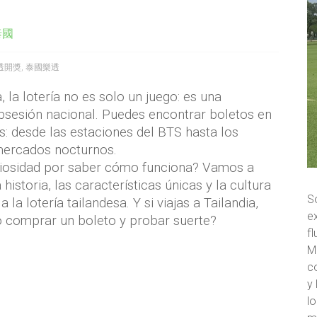
泰國
透開獎
,
泰國樂透
, la lotería no es solo un juego: es una
bsesión nacional. Puedes encontrar boletos en
s: desde las estaciones del BTS hasta los
ercados nocturnos.
riosidad por saber cómo funciona? Vamos a
 historia, las características únicas y la cultura
S
 la lotería tailandesa. Y si viajas a Tailandia,
ex
o comprar un boleto y probar suerte?
f
M
c
y 
lo