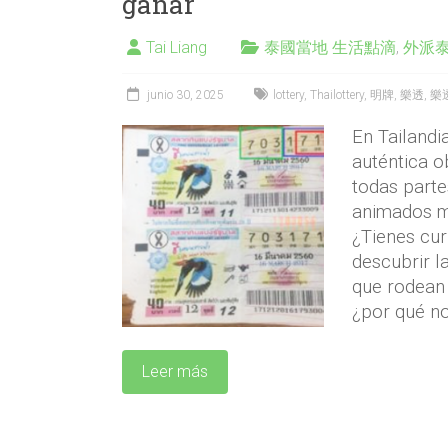
ganar
Tai Liang
泰國當地 生活點滴
,
外派
junio 30, 2025
lottery
,
Thailottery
,
明牌
,
樂透
,
樂
En Tailandia
auténtica o
todas parte
animados m
¿Tienes cu
descubrir la
que rodean a
¿por qué n
Leer más