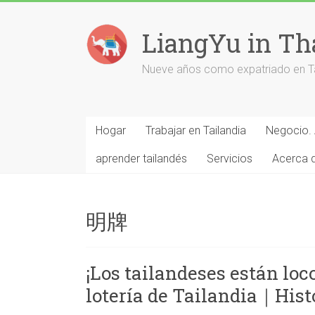
Saltar
al
LiangYu in Th
contenido
Nueve años como expatriado en Tai
Hogar
Trabajar en Tailandia
Negocio. 
aprender tailandés
Servicios
Acerca 
明牌
¡Los tailandeses están loco
lotería de Tailandia｜Histo