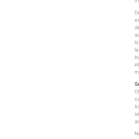
m
D
e
d
ad
l
l
b
i
m
S
O
c
tr
s
a
N