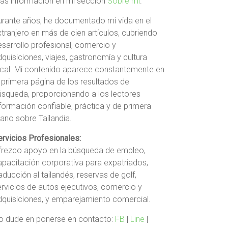
ás información en mi sección
Sobre mí
.
urante años, he documentado mi vida en el
xtranjero en más de cien artículos, cubriendo
esarrollo profesional, comercio y
quisiciones, viajes, gastronomía y cultura
ocal. Mi contenido aparece constantemente en
a primera página de los resultados de
úsqueda, proporcionando a los lectores
nformación confiable, práctica y de primera
ano sobre Tailandia.
ervicios Profesionales:
frezco apoyo en la búsqueda de empleo,
apacitación corporativa para expatriados,
aducción al tailandés, reservas de golf,
ervicios de autos ejecutivos, comercio y
dquisiciones, y emparejamiento comercial.
o dude en ponerse en contacto:
FB
|
Line
|