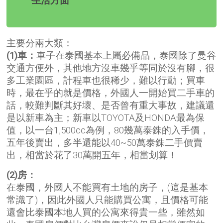
主要分兩大類：
(1)車：
車子在泰國基本上屬必備品，泰國除了曼谷
交通方便外，其他地方沒車幾乎等同於沒有腳，很
多工業園區，計程車也很稀少，難以行動；買車
時，最在乎的就是價格，外國人一開始買二手車的
話，較難判斷其好壞、是否曾有重大事故，建議還
是以新車為主；新車以TOYOTA及HONDA最為保
值，以一台1,500cc為例，80幾萬泰銖的入手價，
五年後賣出，多半還能以40~50萬泰銖二手價賣
出，相當於花了30萬開五年，相當划算！
(2)房：
在泰國，外國人不能買有土地的房子，(這是基本
常識了)，因此外國人只能購買公寓，且價格可能
還會比泰國本地人買的公寓來得貴一些，雖然如