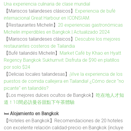
Una experiencia culinaria de clase mundial
【Mariscos tailandeses clásicos】
Experiencia de bufé
internacional Great Harbour en ICONSIAM.
【Restaurantes Michelin】
20 experiencias gastronómicas
Michelin imperdibles en Bangkok | Actualizado 2024
【Mariscos tailandeses clásicos】
Descubre los mejores
restaurantes costeros de Tailandia
【Bufé tailandés Michelin】
Market Café by Khao en Hyatt
Regency Bangkok Sukhumvit: Disfruta de $90 en platillos
por solo $24
【Delicias locales tailandesas】
¡Vive la experiencia de los
puestos de comida callejera en Tailandia! ¿Cómo decir "no
picante" en tailandés?
【Los mejores dulces ocultos de Bangkok】
吃在地人才知
道！10間必訪曼谷甜點下午茶體驗
🛏️
Alojamiento en Bangkok
【Hoteles en Bangkok】Recomendaciones de 20 hoteles
con excelente relación calidad-precio en Bangkok (incluye