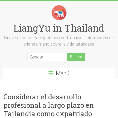
Saltar
al
contenido
LiangYu in Thailand
Nueve años como expatriado en Tailandia | Información de
primera mano sobre la vida tailandesa
Menú
Considerar el desarrollo
profesional a largo plazo en
Tailandia como expatriado