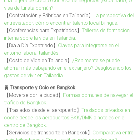
una tarjeta de crédito con visa de negocios (expatriado) o
visa de turista común?
【Contratación y Fábricas en Tailandia】
La perspectiva del
entrevistador: cómo encontrar talento local bilingüe.
【Conferencias para Expatriados】
Talleres de formación
interna sobre la vida en Tailandia.
【Día a Día Expatriado】
Claves para integrarse en el
entorno laboral tailandés.
【Costo de Vida en Tailandia】
¿Realmente se puede
ahorrar más trabajando en el extranjero? Desglosando los
gastos de vivir en Tailandia
🚆 Transporte y Ocio en Bangkok
【Moverse por la ciudad】
Formas comunes de navegar el
tráfico de Bangkok.
【Traslados desde el aeropuerto】
Traslados privados en
coche desde los aeropuertos BKK/DMK a hoteles en el
centro de Bangkok.
【Servicios de transporte en Bangkok】
Comparativa entre