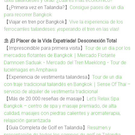
taxis tailandeses y Grab: ¿cuál es más económico?
【¿Primera vez en Tailandia?】
Consigue pases de un día
para recorrer Bangkok
【Viajar en tren por Bangkok】
Vive la experiencia de los
ferrocarriles tailandeses: ¡esperando el tren en las vías!
⛱️ ¡El Placer de la Vida Expatriada! Desconexión Total
【Imprescindible para primera visita】
Tour de un día por los
mercados flotantes de Bangkok｜Mercado Flotante
Damnoen Saduak・Mercado del Tren Maeklong・Tour de
luciérnagas en Amphawa
【Experiencia de vestimenta tailandesa】
Tour de un día
con traje tradicional tailandés en Bangkok｜Sense Of Thai –
servicio de alquiler de vestimenta tradicional
【Más de 20.000 reseñas de masaje】
Let’s Relax Spa
Bangkok – centro de spa y masaje premiado, de alta
calidad, masajes con piedras calientes y aromaterapia,
relajación garantizada
【Guía Completa de Golf en Tailandia】
Resumen y
presentación de todos los campos de golf en Tailandia