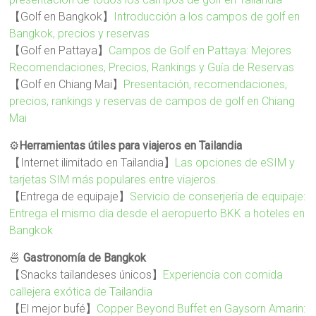
【Golf en Bangkok】
Introducción a los campos de golf en
Bangkok, precios y reservas
【Golf en Pattaya】
Campos de Golf en Pattaya: Mejores
Recomendaciones, Precios, Rankings y Guía de Reservas
【Golf en Chiang Mai】
Presentación, recomendaciones,
precios, rankings y reservas de campos de golf en Chiang
Mai
⚙️
Herramientas útiles para viajeros en Tailandia
【Internet ilimitado en Tailandia】
Las opciones de eSIM y
tarjetas SIM más populares entre viajeros.
【Entrega de equipaje】
Servicio de conserjería de equipaje:
Entrega el mismo día desde el aeropuerto BKK a hoteles en
Bangkok
🍜
Gastronomía de Bangkok
【Snacks tailandeses únicos】
Experiencia con comida
callejera exótica de Tailandia
【El mejor bufé】
Copper Beyond Buffet en Gaysorn Amarin: