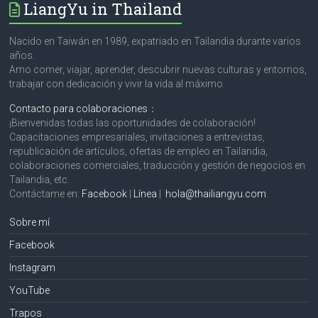
LiangYu in Thailand
Nacido en Taiwán en 1989, expatriado en Tailandia durante varios
años.
Amo comer, viajar, aprender, descubrir nuevas culturas y entornos,
trabajar con dedicación y vivir la vida al máximo.
Contacto para colaboraciones
：
¡Bienvenidas todas las oportunidades de colaboración!
Capacitaciones empresariales, invitaciones a entrevistas,
republicación de artículos, ofertas de empleo en Tailandia,
colaboraciones comerciales, traducción y gestión de negocios en
Tailandia, etc.
Contáctame en:
Facebook
|
Línea
|
hola@thailiangyu.com
.
Sobre mí
Facebook
Instagram
YouTube
Trapos