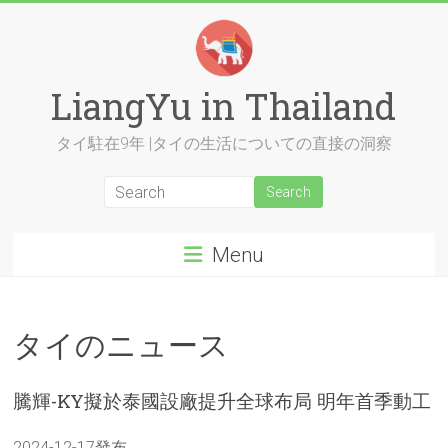
Skip
to
content
LiangYu in Thailand
タイ駐在9年 |タイの生活についての直接の洞察
Menu
タイのニュース
騰輝-KY擬於泰國設廠提升全球布局 明年首季動工
2024-12-17發布