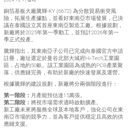
銅箔基板大廠騰輝-KY (6672) 為分散貿易衝突風
險，拓展生產據點，並看好東南亞市場發展，已決
議在泰國設立其首座東南亞製造工廠。根據規劃，
新廠將於2025年第一季動工，並預計2026年第一
季正式投產。
騰輝指出，其東南亞子公司已完成向泰國官方申請
註冊，廠址選定於曼谷北部大城府Hi-Tech工業園
區，占地約50畝。該工業園區為成熟的PCB產業聚
落，供應鏈完善，有助於新廠的快速發展及運營。
根據騰輝的建設規劃，新廠將分兩個階段進行：
第一階段：
月產能預估達15萬張。
第二階段：
將視市場需求適時啟動擴產。
新工廠未來將服務全球及本地客戶，強化公司在東
南亞市場的競爭力，並為客戶提供穩定且高效的供
應鏈支援。