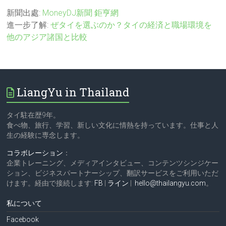
新聞出處:
MoneyDJ新聞
鉅亨網
進一步了解:
ぜタイを選ぶのか？タイの経済と職場環境を
他のアジア諸国と比較
LiangYu in Thailand
タイ駐在歴9年。
食べ物、旅行、学習、新しい文化に情熱を持っています。仕事と人
生の経験に専念します。
コラボレーション
：
企業トレーニング、メディアインタビュー、コンテンツシンジケー
ション、ビジネスパートナーシップ、翻訳サービスをご利用いただ
けます。経由で接続します:
FB
|
ライン
|
hello@thailangyu.com
。
私について
Facebook