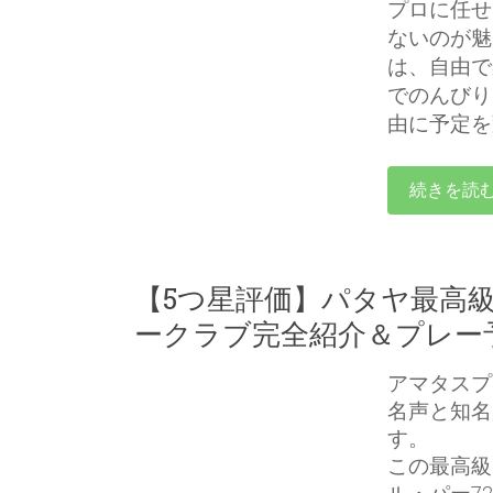
プロに任せ
ないのが魅
は、自由で
でのんびり
由に予定を
続きを読
【5つ星評価】パタヤ最高
ークラブ完全紹介＆プレー
アマタスプ
名声と知名
す。
この最高級