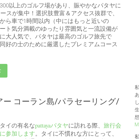
300以上のゴルフ場があり、賑やかなパタヤに
0コースが集中！選択肢豊富＆アクセス抜群で、
から車で1時間以内（中にはもっと近いの
ート気分満載のゆったり雰囲気と一流設備が
に大人気で、パタヤは最高のゴルフ旅先で
同好の士のために厳選したプレミアムコース
む
アー コーラン島/パラセーリング/
タイの有名な
pattayaパタヤ
に訪れる際、
旅行会
M
に参加します
。タイに不慣れな方にとって、