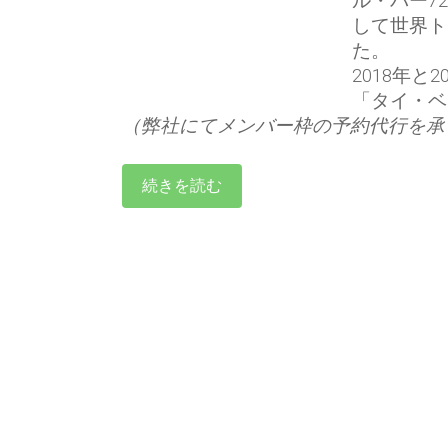
ル・パー7
して世界ト
た。
2018年
「タイ・ベ
（弊社にてメンバー枠の予約代行を承
続きを読む