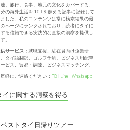
調達、旅行、食事、地元の文化をカバーする、
自分の海外生活を 100 を超える記事に記録して
きました。私のコンテンツは常に検索結果の最
初のページにランクされており、読者にタイに
関する信頼できる実践的な直接の洞察を提供し
ます。
提供サービス：
就職支援、駐在員向け企業研
修、タイ語翻訳、ゴルフ予約、ビジネス用配車
サービス、貿易・調達、ビジネスマッチング。
お気軽にご連絡ください：
FB
|
Line
|
Whatsapp
タイに関する洞察を得る
ベストタイ日帰りツアー