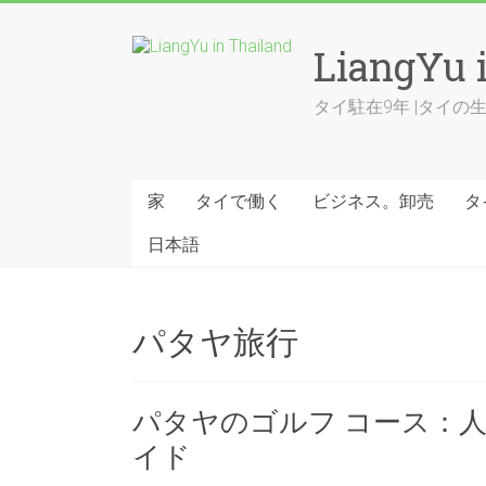
Skip
to
LiangYu 
content
タイ駐在9年 |タイ
家
タイで働く
ビジネス。卸売
タ
日本語
パタヤ旅行
パタヤのゴルフ コース：
イド