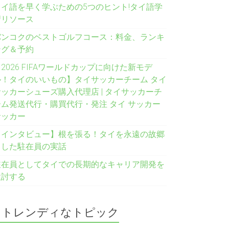
タイ語を早く学ぶための5つのヒント!タイ語学
習リソース
バンコクのベストゴルフコース：料金、ランキ
ング＆予約
2026 FIFAワールドカップに向けた新モデ
ル！タイのいいもの】タイサッカーチーム タイ
サッカーシューズ購入代理店 | タイサッカーチ
ーム発送代行・購買代行・発注 タイ サッカー
サッカー
【インタビュー】根を張る！タイを永遠の故郷
とした駐在員の実話
駐在員としてタイでの長期的なキャリア開発を
検討する
トレンディなトピック