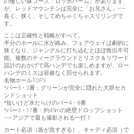
の優しい妹コース「ロッホパーム」があります
が、レッドマウンテンは完全に「お兄さん」——
長く、狭く、そしてめちゃくちゃスリリングで
す。
ここは正確性と戦略がすべて。
半分のホールに水が絡み、フェアウェイは劇的に
狭くなり、ジャングルに打ち込むとほぼ救出不可
能。複数のティーグラウンドとリスク＆リワード
設計のおかげで高ハンデでも楽しめますが、ロー
ハンデのミスは容赦なく罰せられます。
名物ホールTOP3
*パー5・2番：グリーンが完全に隠れた大胆セカ
ンドショット
*短いけど水だらけのパー4・8番
*パー3・17番：約45mの絶壁ドロップショット
——アジアで最も撮影される一打！
カート必須（坂が急すぎる）、キャディ必須（で