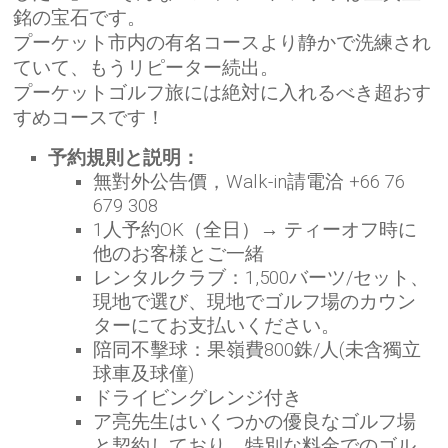
銘の宝石です。
プーケット市内の有名コースより静かで洗練され
ていて、もうリピーター続出。
プーケットゴルフ旅には絶対に入れるべき超おす
すめコースです！
予約規則と説明：
無對外公告價，Walk-in請電洽 +66 76
679 308
1人予約OK（全日）→ ティーオフ時に
他のお客様とご一緒
レンタルクラブ：1,500バーツ/セット、
現地で選び、現地でゴルフ場のカウン
ターにてお支払いください。
陪同不擊球：果嶺費800銖/人(未含獨立
球車及球僮)
ドライビングレンジ付き
ア亮先生はいくつかの優良なゴルフ場
と契約しており、特別な料金でのゴル