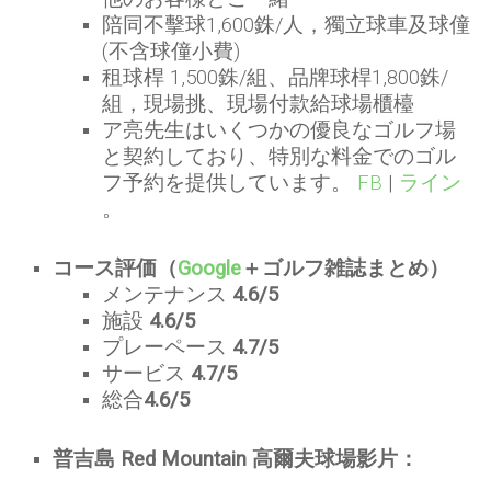
陪同不擊球1,600銖/人，獨立球車及球僮
(不含球僮小費)
租球桿 1,500銖/組、品牌球桿1,800銖/
組，現場挑、現場付款給球場櫃檯
ア亮先生はいくつかの優良なゴルフ場
と契約しており、特別な料金でのゴル
フ予約を提供しています。
FB
|
ライン
。
コース評価（
Google
＋ゴルフ雑誌まとめ）
メンテナンス
4.6/5
施設
4.6/5
プレーペース
4.7/5
サービス
4.7/5
総合
4.6/5
普吉島 Red Mountain 高爾夫球場影片：