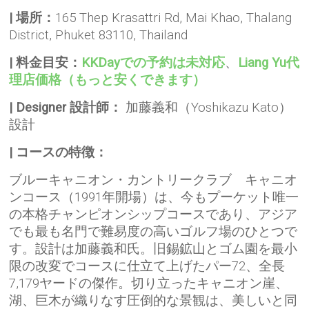
| 場所：
165 Thep Krasattri Rd, Mai Khao, Thalang
District, Phuket 83110, Thailand
| 料金目安：
KKDayでの予約は未対応
、
Liang Yu代
理店価格（もっと安くできます）
| Designer 設計師：
加藤義和（Yoshikazu Kato）
設計
| コースの特徴：
ブルーキャニオン・カントリークラブ キャニオ
ンコース（1991年開場）は、今もプーケット唯一
の本格チャンピオンシップコースであり、アジア
でも最も名門で難易度の高いゴルフ場のひとつで
す。設計は加藤義和氏。旧錫鉱山とゴム園を最小
限の改変でコースに仕立て上げたパー72、全長
7,179ヤードの傑作。切り立ったキャニオン崖、
湖、巨木が織りなす圧倒的な景観は、美しいと同