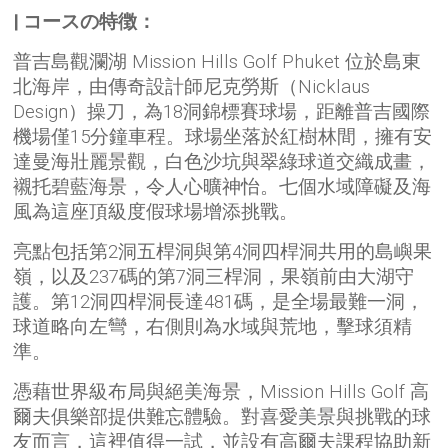
| コースの特徴：
普吉島觀瀾湖 Mission Hills Golf Phuket 位於島東
北海岸，由傳奇設計師尼克勞斯（Nicklaus
Design）操刀，為18洞錦標賽球場，距離普吉國際
機場僅15分鐘車程。球場坐落於紅樹林間，擁有安
達曼海壯麗景觀，白色沙坑與翠綠球道交織成畫，
襯托碧藍海景，令人心曠神怡。七個水域障礙及海
風為這座頂級度假球場增添挑戰。
亮點包括第2洞五桿洞與第4洞四桿洞共用的島嶼果
嶺，以及237碼的第7洞三桿洞，果嶺前由大湖守
護。第12洞四桿洞長達481碼，是全場最難一洞，
球道略向左彎，右側則為水域與荒地，擊球須精
準。
憑藉世界級布局與絕美海景，Mission Hills Golf 高
爾夫俱樂部提供難忘體驗。對喜愛美景與挑戰的球
友而言，這裡值得一試，並設有高爾夫課程協助新