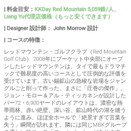
| 料金目安：
KKDay Red Mountain 5,059銖/人
、
Liang Yu代理店価格（もっと安くできます）
| Designer 設計師：
John Morrow 設計
| コースの特徴：
レッドマウンテン・ゴルフクラブ（Red Mountain
Golf Club） 2008年にプーケット中央部にオープ
ンしたレッドマウンテンは、タイで最もドラマチ
ックで難易度の高いコースとして圧倒的な評価を
受けています。古い錫鉱山の急峻な岩場をジャン
グルごと削って作った、まさに「圧巻の傑作」。
ジョン・モロー＆アル・ティッカネンが設計した
パー72・6,900ヤードのレイアウトは、濃密な熱
帯雨林、赤い絶壁、深い谷、鉱山時代の湖を縫う
ように進み、ほぼ全ホールで「絶景すぎて言葉を
失う」瞬間が訪れます。隣には同じMBKグループ