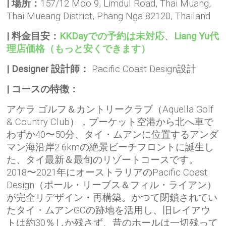
| 場所：
157/12 Moo 9, Limdul Road, Thai Muang,
Thai Mueang District, Phang Nga 82120, Thailand
| 料金目安：
KKDayでの予約は未対応
、
Liang Yu代
理店価格（もっと安くできます）
| Designer 設計師：
Pacific Coast Design設計
| コースの特徴：
アケラ ゴルフ＆カントリークラブ（Aquella Golf
& Country Club），プーケット空港から北へ車で
わずか40〜50分、タイ・ムアンに位置するアンダ
マン海沿岸2.6kmの絶景ビーチフロントに誕生し
た、タイ最新＆最旬のリゾートコースです。
2018〜2021年にオーストラリアのPacific Coast
Design（ポール・リーブス＆フィル・ライアン）
が完全リデザイン・再構築。かつて閉鎖されてい
たタイ・ムアンGCの跡地を活用し、旧レイアウ
トは約30％しか残さず、昔のホールは一切残って