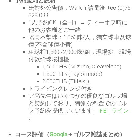
予約規則と説明：
無對外公告價，Walk-in請電洽 +66 (0)76
328 088
1人予約OK（全日）→ ティーオフ時に
他のお客様とご一緒
陪同不擊球：1,050銖/人，獨立球車及球
僮(不含球僮小費)
租球桿1,500~2,000銖/組，現場挑、現場
付款給球場櫃檯
1,500THB (Mizuno, Cleaveland)
1,800THB (Taylormade)
2,000THB (Titleist)
ドライビングレンジ付き
ア亮先生はいくつかの優良なゴルフ場
と契約しており、特別な料金でのゴル
フ予約を提供しています。
FB
|
ライン
。
コース評価（
Google
＋ゴルフ雑誌まとめ）