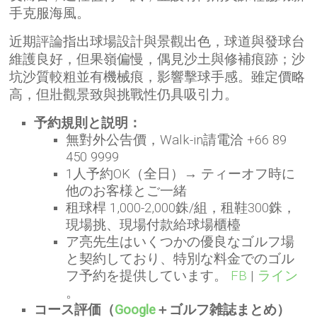
手克服海風。
近期評論指出球場設計與景觀出色，球道與發球台
維護良好，但果嶺偏慢，偶見沙土與修補痕跡；沙
坑沙質較粗並有機械痕，影響擊球手感。雖定價略
高，但壯觀景致與挑戰性仍具吸引力。
予約規則と説明：
無對外公告價，Walk-in請電洽 +66 89
450 9999
1人予約OK（全日）→ ティーオフ時に
他のお客様とご一緒
租球桿 1,000-2,000銖/組，租鞋300銖，
現場挑、現場付款給球場櫃檯
ア亮先生はいくつかの優良なゴルフ場
と契約しており、特別な料金でのゴル
フ予約を提供しています。
FB
|
ライン
。
コース評価（
Google
＋ゴルフ雑誌まとめ）