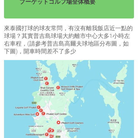
プーケットゴルフ場全体概要
來泰國打球的球友常問，有沒有離我飯店近一點的
球場？其實普吉島球場大約離市中心大多1小時左
右車程，(請參考普吉島高爾夫球地區分布圖，如
下圖)，開車時間差不了多少