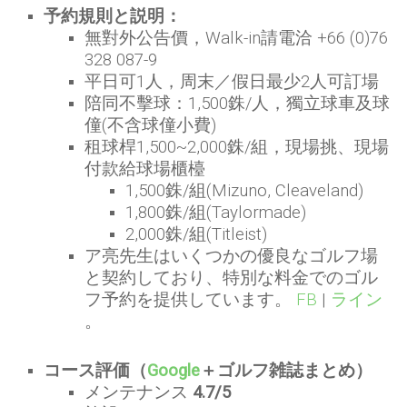
予約規則と説明：
無對外公告價，Walk-in請電洽 +66 (0)76
328 087-9
平日可1人，周末／假日最少2人可訂場
陪同不擊球：1,500銖/人，獨立球車及球
僮(不含球僮小費)
租球桿1,500~2,000銖/組，現場挑、現場
付款給球場櫃檯
1,500銖/組(Mizuno, Cleaveland)
1,800銖/組(Taylormade)
2,000銖/組(Titleist)
ア亮先生はいくつかの優良なゴルフ場
と契約しており、特別な料金でのゴル
フ予約を提供しています。
FB
|
ライン
。
コース評価（
Google
＋ゴルフ雑誌まとめ）
メンテナンス
4.7/5