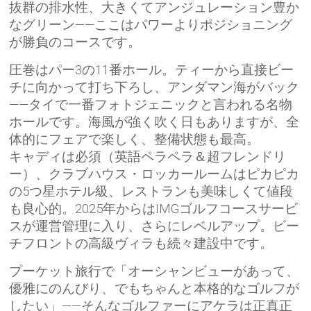
抜群の排水性、大きくてアンジュレーション豊か
なグリーン——ここはパワーよりポジショニング
が勝負のコースです。
圧巻はパー3の11番ホール。ティーから直接ビー
チに向かって打ち下ろし、アンダマン海がバック
——タイで一番フォトジェニックと言われる名物
ホールです。海風が強く吹く日もありますが、全
体的にフェアで楽しく、整備状態も最高。
キャディは必須（英語ペラペラ＆超フレンドリ
ー）、クラブハウス・ロッカールームはピカピカ
の5つ星ホテル級、レストランも美味しくて値段
も良心的。2025年からはIMGゴルフコースサービ
スが運営管理に入り、さらにレベルアップ。ビー
チフロントの高級ヴィラも続々建設中です。
プーケット旅行で「オーシャンビューがあって、
優雅にのんびり、でもちゃんと本格的なゴルフが
したい」——そんなゴルファーにアケラは正真正