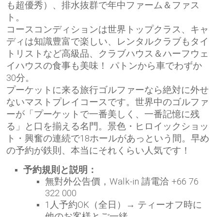
も超優秀）、排水抜群で年中ファーム＆ファス
ト。
コースコンディションは世界トップクラス、キャ
ディは知識豊富で楽しい、レンタルクラブもタイ
トリストなど高級品、クラブハウス＆ハーフウェ
イハウスの食事も美味！ パトンから車でわずか
30分。
プーケットに来る旅行ゴルファーなら絶対に外せ
ないマストプレイコースです。世界中のゴルファ
ーが「プーケットで一番美しく、一番記憶に残
る」と口を揃える名門。景色・ヒロイックショッ
ト・興奮の連続で18ホールがあっという間。早め
の予約が鉄則、本当にそれくらい人気です！
予約規則と説明：
無對外公告價，Walk-in 請電洽 +66 76
322 000
1人予約OK（全日）→ ティーオフ時に
他のお客様とご一緒