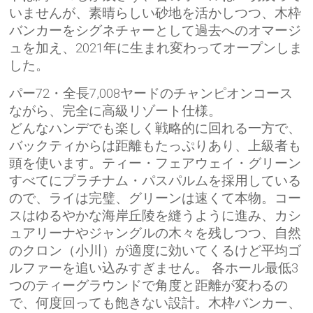
いませんが、素晴らしい砂地を活かしつつ、木枠
バンカーをシグネチャーとして過去へのオマージ
ュを加え、2021年に生まれ変わってオープンしま
した。
パー72・全長7,008ヤードのチャンピオンコース
ながら、完全に高級リゾート仕様。
どんなハンデでも楽しく戦略的に回れる一方で、
バックティからは距離もたっぷりあり、上級者も
頭を使います。ティー・フェアウェイ・グリーン
すべてにプラチナム・パスパルムを採用している
ので、ライは完璧、グリーンは速くて本物。コー
スはゆるやかな海岸丘陵を縫うように進み、カシ
ュアリーナやジャングルの木々を残しつつ、自然
のクロン（小川）が適度に効いてくるけど平均ゴ
ルファーを追い込みすぎません。 各ホール最低3
つのティーグラウンドで角度と距離が変わるの
で、何度回っても飽きない設計。木枠バンカー、