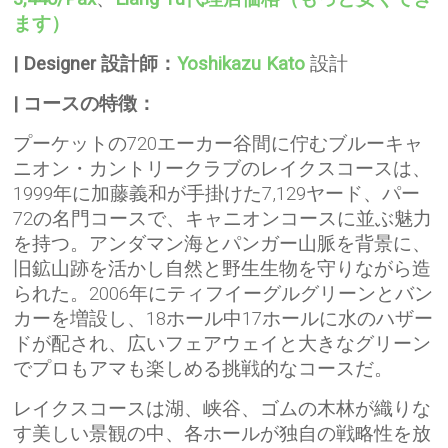
ます）
| Designer 設計師：
Yoshikazu Kato
設計
| コースの特徴：
プーケットの720エーカー谷間に佇むブルーキャ
ニオン・カントリークラブのレイクスコースは、
1999年に加藤義和が手掛けた7,129ヤード、パー
72の名門コースで、キャニオンコースに並ぶ魅力
を持つ。アンダマン海とパンガー山脈を背景に、
旧鉱山跡を活かし自然と野生生物を守りながら造
られた。2006年にティフイーグルグリーンとバン
カーを増設し、18ホール中17ホールに水のハザー
ドが配され、広いフェアウェイと大きなグリーン
でプロもアマも楽しめる挑戦的なコースだ。
レイクスコースは湖、峡谷、ゴムの木林が織りな
す美しい景観の中、各ホールが独自の戦略性を放