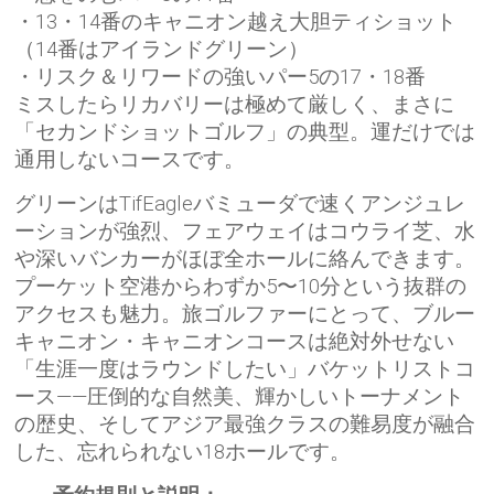
・13・14番のキャニオン越え大胆ティショット
（14番はアイランドグリーン）
・リスク＆リワードの強いパー5の17・18番
ミスしたらリカバリーは極めて厳しく、まさに
「セカンドショットゴルフ」の典型。運だけでは
通用しないコースです。
グリーンはTifEagleバミューダで速くアンジュレ
ーションが強烈、フェアウェイはコウライ芝、水
や深いバンカーがほぼ全ホールに絡んできます。
プーケット空港からわずか5〜10分という抜群の
アクセスも魅力。旅ゴルファーにとって、ブルー
キャニオン・キャニオンコースは絶対外せない
「生涯一度はラウンドしたい」バケットリストコ
ース——圧倒的な自然美、輝かしいトーナメント
の歴史、そしてアジア最強クラスの難易度が融合
した、忘れられない18ホールです。