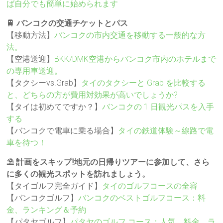
ば自分でも簡単に始められます
🚆 バンコクの交通チケットとパス
【移動方法】
バンコクの市内交通を移動する一般的な方
法。
【空港送迎】
BKK/DMK空港からバンコク市内のホテルまで
の専用車送迎。
【タクシーvs.Grab】
タイのタクシーと Grab を比較する
と、どちらの方が費用対効果が高いでしょうか?
【タイは初めてですか？】
バンコクの 1 日観光パスを入手
する
【バンコクで電車に乗る場合】
タイの鉄道体験～線路で電
車を待つ！
⛱️ 計画をスキップ!地元の日帰りツアーに参加して、さら
に多くの観光スポットを訪れましょう。
【タイゴルフ完全ガイド】
タイのゴルフコースの全容
【バンコクゴルフ】
バンコクのベストゴルフコース：料
金、ランキング＆予約
【パタヤゴルフ】
パタヤのゴルフ コース：人気、料金、ラ