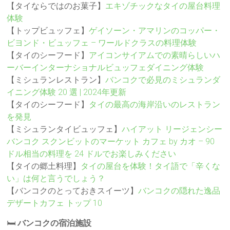
【タイならではのお菓子】
エキゾチックなタイの屋台料理
体験
【トップビュッフェ】
ゲイソーン・アマリンのコッパー・
ビヨンド・ビュッフェ – ワールドクラスの料理体験
【タイのシーフード】
アイコンサイアムでの素晴らしいハ
ーバーインターナショナルビュッフェダイニング体験
【ミシュランレストラン】
バンコクで必見のミシュランダ
イニング体験 20 選 | 2024年更新
【タイのシーフード】
タイの最高の海岸沿いのレストラン
を発見
【ミシュランタイビュッフェ】
ハイアット リージェンシー
バンコク スクンビットのマーケット カフェ by カオ – 90
ドル相当の料理を 24 ドルでお楽しみください
【タイの郷土料理】
タイの屋台を体験！タイ語で「辛くな
い」は何と言うでしょう？
【バンコクのとっておきスイーツ】
バンコクの隠れた逸品
デザートカフェ トップ 10
🛏️
バンコクの宿泊施設