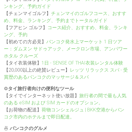
ンキング、予約ガイド
【チェンマイゴルフ】
チェンマイのゴルフコース、おすす
め、料金、ランキング、予約までトータルガイド
【フアヒン ゴルフ】
コース紹介、おすすめ、料金、ランキ
ング、予約
【初めての方必見】
バンコク発水上マーケット 1 日ツア
ー：ダムヌン サドゥアック、メークロン市場、アンパワー
ホタル クルーズ
【タイ衣装体験】
1日 - SENSE OF THAI衣装レンタル体験
【20,000以上の絶賛レビュー】
レッツ リラックス スパ - 受
賞歴のあるバンコクのマッサージ＆スパ
⚙️
タイ旅行者向けの便利なツール
【タイでインターネット使い放題】
旅行者の間で最も人気
のある eSIM および SIM カードのオプション。
【お荷物の配送】
荷物コンシェルジュ | BKK空港からバン
コク市内のホテルまで即日配達。
🍜
バンコクのグルメ