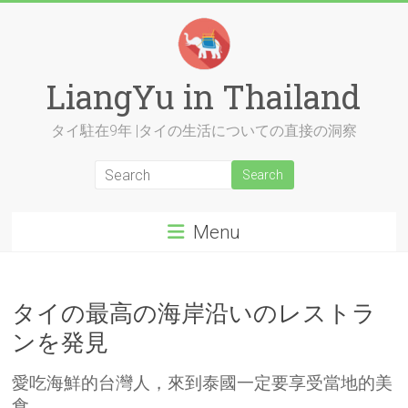
Skip
to
content
LiangYu in Thailand
タイ駐在9年 |タイの生活についての直接の洞察
Menu
タイの最高の海岸沿いのレストラ
ンを発見
愛吃海鮮的台灣人，來到泰國一定要享受當地的美
食