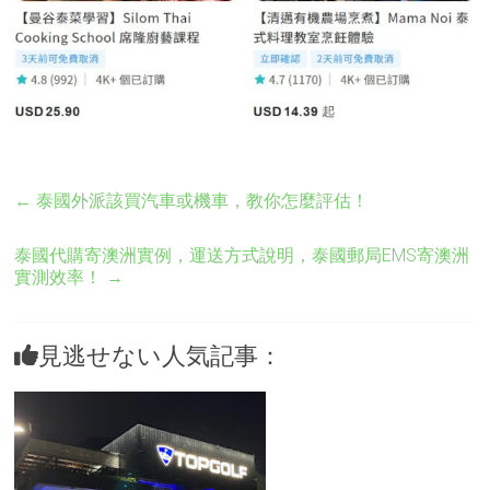
←
泰國外派該買汽車或機車，教你怎麼評估！
泰國代購寄澳洲實例，運送方式說明，泰國郵局EMS寄澳洲
實測效率！
→
見逃せない人気記事：