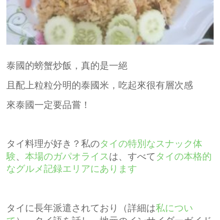
泰國的螃蟹炒飯，真的是一絕
且配上粒粒分明的泰國米，吃起來很有層次感
來泰國一定要品嘗！
タイ料理が好き？私の
タイの特別なスナック体
、
験
本場のガパオライス
は、すべて
タイの本格的
なグルメ記録エリアにあります
タイに長年派遣されており（詳細は
私につい