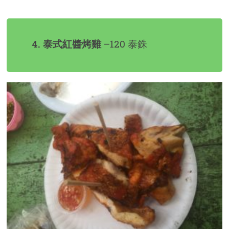
4. 泰式紅醬烤雞
–120 泰銖