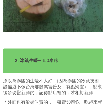
2. 冰鎮生蠔
— 150泰銖
原以為泰國的生蠔不太好，(因為泰國的冷藏技術
設備還不像台灣那麼厲害普及，有點疑慮），點來
後發現蠻新鮮的，記得點店裡的，才相對新鮮
＊外面也有沿街叫賣的，一盤賣50泰銖，吃起來就