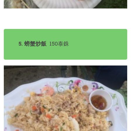
5. 螃蟹炒飯
150泰銖