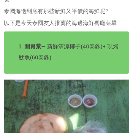
泰國海邊到底有那些新鮮又平價的海鮮呢?
以下是今天泰國友人推薦的海邊海鮮餐廳菜單
1. 開胃菜
— 新鮮清涼椰子(40泰銖)+ 現烤
魷魚(60泰銖)