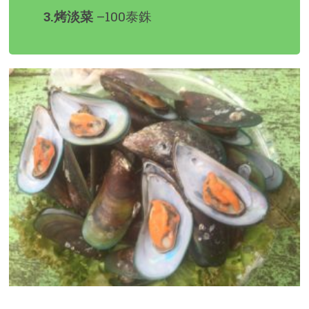
3.烤淡菜
–100泰銖