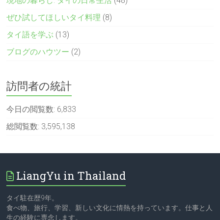
現地の暮らし: タイの日常生活
(48)
ぜひ試してほしいタイ料理
(8)
タイ語を学ぶ
(13)
ブログのハウツー
(2)
訪問者の統計
今日の閲覧数:
6,833
総閲覧数:
3,595,138
LiangYu in Thailand
タイ駐在歴9年。
食べ物、旅行、学習、新しい文化に情熱を持っています。仕事と人
生の経験に専念します。