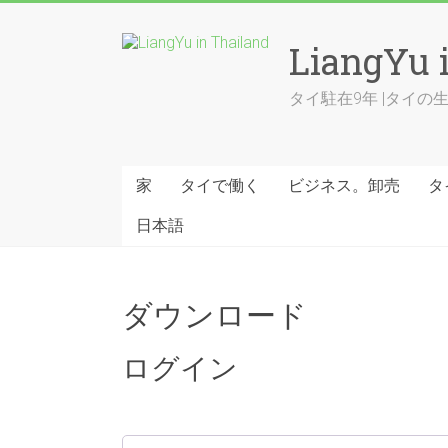
Skip
to
LiangYu 
content
タイ駐在9年 |タイ
家
タイで働く
ビジネス。卸売
タ
日本語
ダウンロード
ログイン