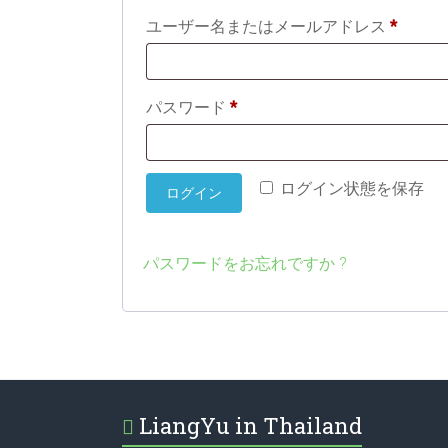
必
ユーザー名またはメールアドレス
*
須
必
パスワード
*
須
ログイン状態を保存
ログイン
パスワードをお忘れですか ?
LiangYu in Thailand