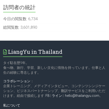
訪問者の統計
今日の閲覧数:
6,734
総閲覧数:
3,601,890
LiangYu in Thailand
タイ駐在歴9年。
食べ物、旅行、学習、新しい文化に情熱を持っています。仕事と人
生の経験に専念します。
コラボレーション
：
企業トレーニング、メディアインタビュー、コンテンツシンジケー
ション、ビジネスパートナーシップ、翻訳サービスをご利用いただ
けます。経由で接続します:
FB
|
ライン
|
hello@thailangyu.com
。
私について