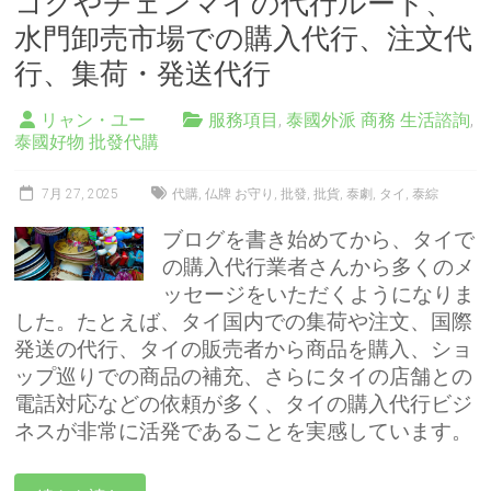
コクやチェンマイの代行ルート、
水門卸売市場での購入代行、注文代
行、集荷・発送代行
リャン・ユー
服務項目
,
泰國外派 商務 生活諮詢
,
泰國好物 批發代購
7月 27, 2025
代購
,
仏牌 お守り
,
批發
,
批貨
,
泰劇
,
タイ
,
泰綜
ブログを書き始めてから、タイで
の購入代行業者さんから多くのメ
ッセージをいただくようになりま
した。たとえば、タイ国内での集荷や注文、国際
発送の代行、タイの販売者から商品を購入、ショ
ップ巡りでの商品の補充、さらにタイの店舗との
電話対応などの依頼が多く、タイの購入代行ビジ
ネスが非常に活発であることを実感しています。