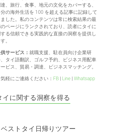
調達、旅行、食事、地元の文化をカバーする、
自分の海外生活を 100 を超える記事に記録して
きました。私のコンテンツは常に検索結果の最
初のページにランクされており、読者にタイに
関する信頼できる実践的な直接の洞察を提供し
ます。
提供サービス：
就職支援、駐在員向け企業研
修、タイ語翻訳、ゴルフ予約、ビジネス用配車
サービス、貿易・調達、ビジネスマッチング。
お気軽にご連絡ください：
FB
|
Line
|
Whatsapp
タイに関する洞察を得る
ベストタイ日帰りツアー