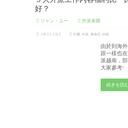
好？
リャン・ユー
外派泰國
2月 23, 2023
中國
,
外派
,
東南亞
,
比較
由於到海外
跟一樣也在
派越南，部
大家參考!
続きを読