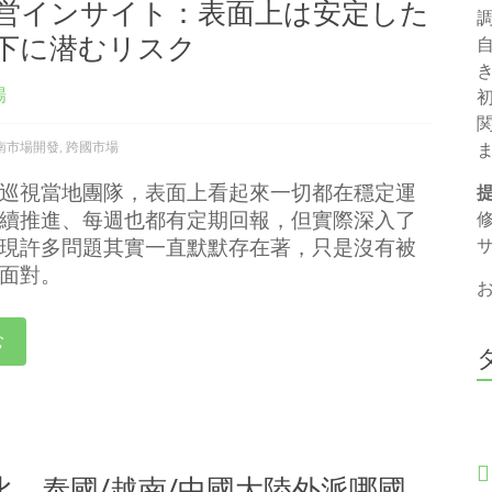
営インサイト：表面上は安定した
下に潜むリスク
場
南市場開發
,
跨國市場
巡視當地團隊，表面上看起來一切都在穩定運
續推進、每週也都有定期回報，但實際深入了
現許多問題其實一直默默存在著，只是沒有被
面對。
む
，泰國/越南/中國大陸外派哪國