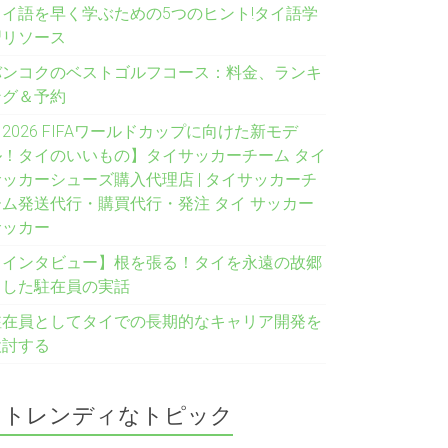
タイ語を早く学ぶための5つのヒント!タイ語学
習リソース
バンコクのベストゴルフコース：料金、ランキ
ング＆予約
2026 FIFAワールドカップに向けた新モデ
ル！タイのいいもの】タイサッカーチーム タイ
サッカーシューズ購入代理店 | タイサッカーチ
ーム発送代行・購買代行・発注 タイ サッカー
サッカー
【インタビュー】根を張る！タイを永遠の故郷
とした駐在員の実話
駐在員としてタイでの長期的なキャリア開発を
検討する
トレンディなトピック