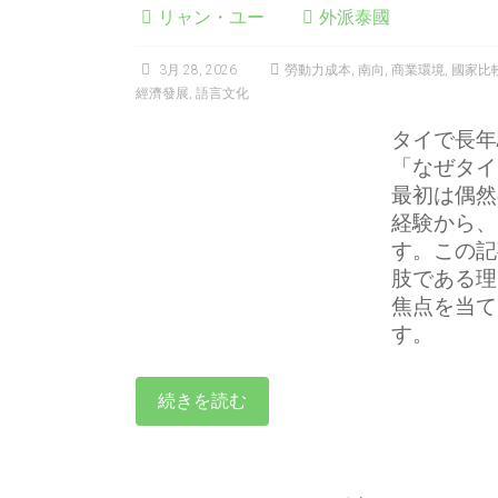
リャン・ユー
外派泰國
3月 28, 2026
勞動力成本
,
南向
,
商業環境
,
國家比
經濟發展
,
語言文化
タイで長年
「なぜタイ
最初は偶然
経験から、
す。この記
肢である理
焦点を当て
す。
続きを読む