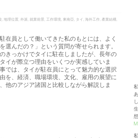
較
,
地理位置
,
外派
,
就業前景
,
工作環境
,
東南亞
,
タイ
,
海外工作
,
產業結構
,
駐在員として働いてきた私のもとには、よく
を選んだの？」という質問が寄せられます。
のきっかけでタイに駐在しましたが、長年の
タイが際立つ理由をいくつか実感していま
事では、タイが駐在員にとって魅力的な選択
由を、経済、職場環境、文化、雇用の展望に
、他のアジア諸国と比較しながら解説しま
M