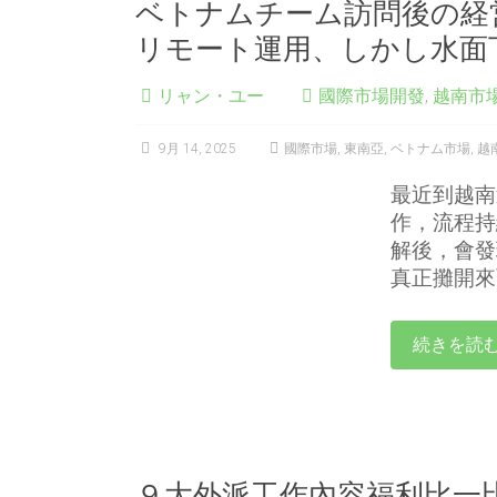
ベトナムチーム訪問後の経
リモート運用、しかし水面
リャン・ユー
國際市場開發
,
越南市
9月 14, 2025
國際市場
,
東南亞
,
ベトナム市場
,
越
最近到越南
作，流程持
解後，會發
真正攤開來
続きを読
９大外派工作內容福利比一比