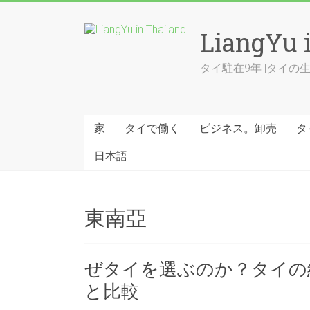
Skip
to
LiangYu 
content
タイ駐在9年 |タイ
家
タイで働く
ビジネス。卸売
タ
日本語
東南亞
ぜタイを選ぶのか？タイの
と比較