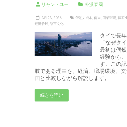
リャン・ユー
外派泰國
3月 28, 2026
勞動力成本
,
南向
,
商業環境
,
國家
經濟發展
,
語言文化
タイで長年
「なぜタイ
最初は偶然
経験から、
す。この記
肢である理由を、経済、職場環境、文
国と比較しながら解説します。
続きを読む