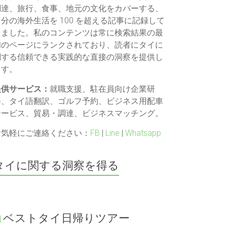
調達、旅行、食事、地元の文化をカバーする、
自分の海外生活を 100 を超える記事に記録して
きました。私のコンテンツは常に検索結果の最
初のページにランクされており、読者にタイに
関する信頼できる実践的な直接の洞察を提供し
ます。
提供サービス：
就職支援、駐在員向け企業研
修、タイ語翻訳、ゴルフ予約、ビジネス用配車
サービス、貿易・調達、ビジネスマッチング。
お気軽にご連絡ください：
FB
|
Line
|
Whatsapp
タイに関する洞察を得る
ベストタイ日帰りツアー