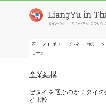
Skip
to
LiangYu in Th
content
タイ駐在9年 |タイの生活につい
家
タイで働く
ビジネス。卸売
タ
日本語
產業結構
ぜタイを選ぶのか？タイの
と比較