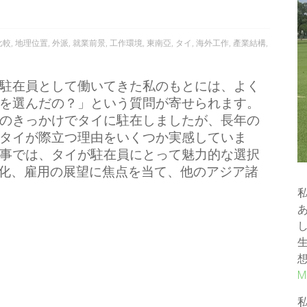
比較
,
地理位置
,
外派
,
就業前景
,
工作環境
,
東南亞
,
タイ
,
海外工作
,
產業結構
,
駐在員として働いてきた私のもとには、よく
を選んだの？」という質問が寄せられます。
のきっかけでタイに駐在しましたが、長年の
タイが際立つ理由をいくつか実感していま
事では、タイが駐在員にとって魅力的な選択
化、雇用の展望に焦点を当て、他のアジア諸
M