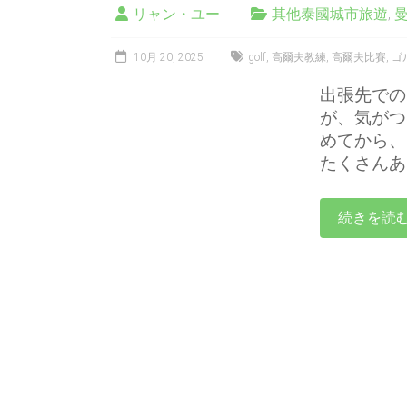
リャン・ユー
其他泰國城市旅遊
,
10月 20, 2025
golf
,
高爾夫教練
,
高爾夫比賽
,
ゴ
出張先での
が、気がつ
めてから、
たくさんあ
続きを読