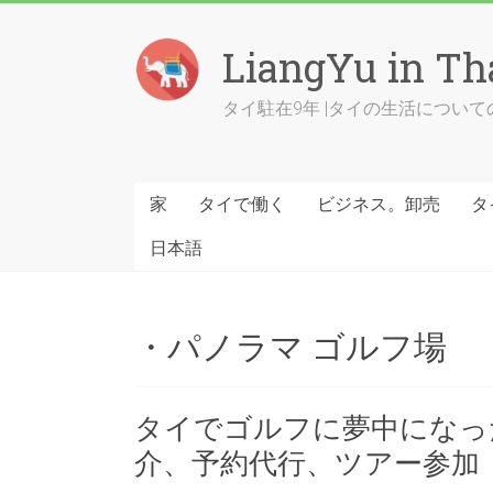
Skip
to
LiangYu in Th
content
タイ駐在9年 |タイの生活につい
家
タイで働く
ビジネス。卸売
タ
日本語
・パノラマ ゴルフ場
タイでゴルフに夢中になっ
介、予約代行、ツアー参加