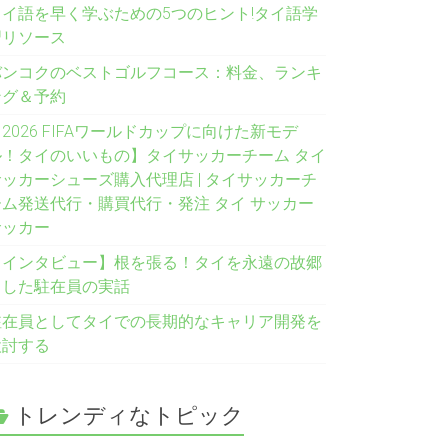
タイ語を早く学ぶための5つのヒント!タイ語学
習リソース
バンコクのベストゴルフコース：料金、ランキ
ング＆予約
2026 FIFAワールドカップに向けた新モデ
ル！タイのいいもの】タイサッカーチーム タイ
サッカーシューズ購入代理店 | タイサッカーチ
ーム発送代行・購買代行・発注 タイ サッカー
サッカー
【インタビュー】根を張る！タイを永遠の故郷
とした駐在員の実話
駐在員としてタイでの長期的なキャリア開発を
検討する
トレンディなトピック