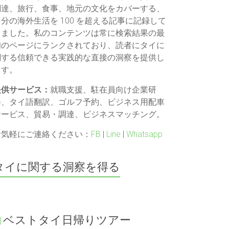
調達、旅行、食事、地元の文化をカバーする、
自分の海外生活を 100 を超える記事に記録して
きました。私のコンテンツは常に検索結果の最
初のページにランクされており、読者にタイに
関する信頼できる実践的な直接の洞察を提供し
ます。
提供サービス：
就職支援、駐在員向け企業研
修、タイ語翻訳、ゴルフ予約、ビジネス用配車
サービス、貿易・調達、ビジネスマッチング。
お気軽にご連絡ください：
FB
|
Line
|
Whatsapp
タイに関する洞察を得る
ベストタイ日帰りツアー