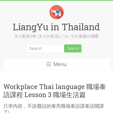
Skip
to
content
LiangYu in Thailand
タイ駐在9年 |タイの生活についての直接の洞察
Menu
Workplace Thai language 職場泰
語課程 Lesson 3 職場生活篇
只求內容，不說廢話的泰亮職場泰語課泰語開課
了!