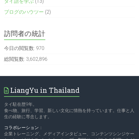
タイ語を学ぶ
(13)
ブログのハウツー
(2)
訪問者の統計
今日の閲覧数:
970
総閲覧数:
3,602,896
LiangYu in Thailand
タイ駐在歴9年。
食べ物、旅行、学習、新しい文化に情熱を持っています。仕事と人
生の経験に専念します。
コラボレーション
：
企業トレーニング、メディアインタビュー、コンテンツシンジケー