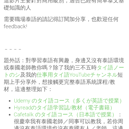
這影片主要針對商用級別，適合已經有簡單泰文基
礎知識的人
需要職場泰語的請記得訂閱加分享，也歡迎任何
feedback!
－－－－
題外話：對學習泰語有興趣，身邊又沒有泰語環境
或泰國老師教你嗎？除了
我的三不五時
タイ語ノー
トのシ
及我的
仕事用タイ語YouTubeチャンネル
短
期上手分享外，
想接觸更完整泰語系統課程/教
材，這邊整理如下：
Udemy のタイ語コース（多くが英語で授業）
Hyreadのタイ語学習誌/教材（電子書籍）
Cafetalk のタイ語コース（日本語で授業）
：
很慶幸我有泰國老師／同事可以教我，若你周
邊沒有泰語環境也沒有泰國友人／老師，這邊