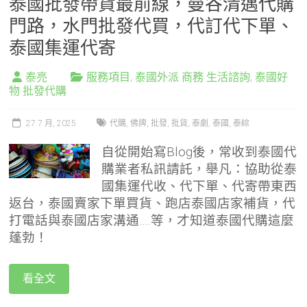
泰國批發帶貨最前線，曼谷清邁代購
門路，水門批發代買，代訂代下單、
泰國集運代寄
泰亮
服務項目
,
泰國外派 商務 生活諮詢
,
泰國好
物 批發代購
27 7 月, 2025
代購
,
佛牌
,
批發
,
批貨
,
泰劇
,
泰國
,
泰綜
自從開始寫Blog後，常收到泰國代
購業者私訊請託，舉凡：協助從泰
國集運代收、代下單、代寄帶東西
返台，泰國賣家下單買貨、跑店泰國店家補貨，代
打電話與泰國店家溝通….等，才知道泰國代購這麼
蓬勃！
看全文