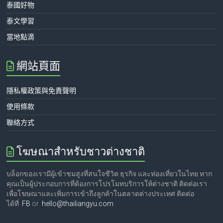
泰國好物
泰文學習
當地點滴
網站頁面
隱私權政策與免責聲明
使用條款
聯絡方式
โฆษณาสำหรับชาวต่างชาติ
บล็อกของเรามีผู้เข้าชมสูงที่สนใจชีวิต ธุรกิจ และท่องเที่ยวในไทย หาก
คุณเป็นผู้ประกอบการที่ต้องการโปรโมทบริการให้ต่างชาติ ติดต่อเรา
เพื่อโฆษณาและเพิ่มการเข้าถึงลูกค้าในตลาดต่างประเทศ ติดต่อ
ได้ที่
FB
or
hello@thailiangyu.com