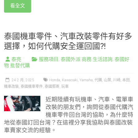
看全文
泰國機車零件、汽車改裝零件有好多
選擇，如何代購安全運回國?!
泰亮
服務項目
,
泰國外派 商務 生活諮詢
,
泰國好
物 批發代購
24 2 月, 2025
Honda
,
Kawasaki
,
Yamaha
,
代購
,
山葉
,
川崎
,
本田
,
機車改裝
,
泰國機車零件
,
泰國郵寄
,
玩車
近期陸續有玩機車、汽車、電單車
改裝的朋友們，詢問從泰國代購汽
機車零件回台灣的協助，為什麼特
地從泰國訂回台灣？在這裡分享我協助與泰國改裝
車賣家交流的經驗。