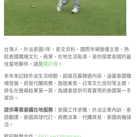
台灣人，外派泰國9年，泰文流利，國際市場營運主管，熟
稔泰國職場文化、商業、在地生活點滴，是你探索泰國的最
佳當地夥伴，請見
關於我
。
多年來記錄外派生活經驗，超過百篇精選內容，涵蓋泰國職
場發展、貿易代購商務、旅遊美食、日常文化信仰等主題，
排名在搜尋結果第一頁，為讀者提供可靠實用的泰國第一手
資訊。
提供專業泰國在地服務：
泰國工作求職、外派企業內訓、泰
語翻譯、泰國高球代訂、商務派車、代購貿易、泰國商機接
洽。
歡迎聯繫合作：
FB
|
Line
|
Whatsapp