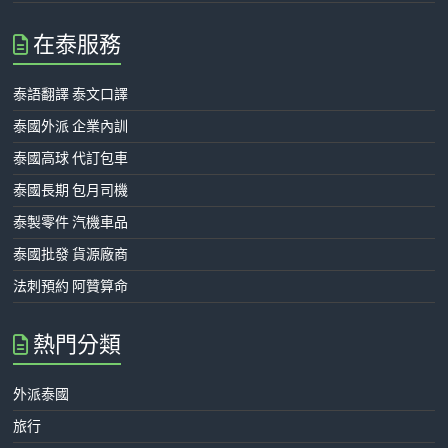
在泰服務
泰語翻譯 泰文口譯
泰國外派 企業內訓
泰國高球 代訂包車
泰國長期 包月司機
泰製零件 汽機車品
泰國批發 貨源廠商
法刺預約 阿贊算命
熱門分類
外派泰國
旅行